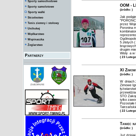
Sporty samochodowe
OOM - L
Sporty samolotowe
(żródło: )
Sporty walki
Jak podaje
Strzelectwo
"POROŃCA" 
Tenis ziemny i stołowy
przez Woje
Poronina m
Unihokej
kombinator
Wędkarstwo
reprezent
Ogólnopols
Wspinaczka
5 złotych (
Żeglarstwo
brązowych.
drugim mie
Wisły a w
Partnerzy
( 23 Luteg
XI Zimow
(żródło: )
W dniach 2
Zimowe Ig
łyżwiarstw
przewidzia
STO Zakop
tylko zawo
Pozostałe 
Tatrzański
( 22 Luteg
Taniec n
(żródło: )
Już dzisia