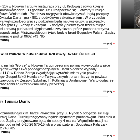
ę (26) w Nowym Targu w restauracji przy ul. Królowej Jadwigi kolejne
miłośników darta. O godzinie 13'00 rozpocznie się II otwarty turniej o
ństwa Winiarskich. Posdczas rozgrywek obowiuazywać będą przepisy
 Związku Darta gra - 501 z podwójnym zakończeniem . W przypadku
wa większej ilości graczy podzieleni będą na dwie grupy, w przypadku
ilości graczy - każdy z każdym. Zdobywcy pierwszych trzech miejsc
ni zostaną pucharami i dyplomami a zwyciezca prócz pucharu otrzyma
espodziankę. Mistrzowskiegom tytułu bedzie bronił Bogusław Palarz. Zapisy
informacje pod tel 0602 743 785
 2006)
więcej
»
 wojewódzki w koszykówce dziewcząt szkół średnich
 r. na hali "Gorce" w Nowym Targu rozegrano półfinał wojewódzki w piłce
j dziewcząt szkół ponadgimnazjalnych. Bardzo dobrze wypadły
i I LO w Rabce-Zdroju zwyciężając wyraźnie mistrzynie powiatu
ego- Zespół Szkół Hotelarsko-Turystycznych , oraz mistrzynie powiatu
 zawodniczki Zespołu Szkół im. H. Kołłątaja w Jordanowie . Warto dodać że
rabczanki są uczennicami klasy pierwszej.
 2006)
więcej
»
ty Turniej Darta
czarnodunajeckim barze Piwniczka przy ul. Rynek 5 odbędzie się II-gi
rniej Darta. Turniej rozgrywany będzie systemem pucharowym. Poczatek o
6.oo Zapisy przyjmowane będą do soboty 4 marca. Więcej informacji na
eju pod nr tel. 0-18 26 570-15 lub u organizatora : Bogusława Palarza -
602 743 785
o 2006)
więcej
»