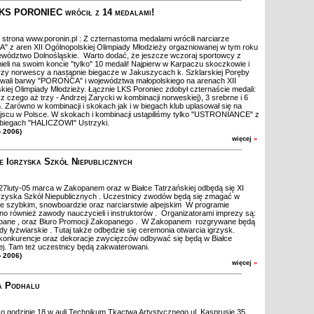
KS PORONIEC wrócił z 14 medalami!
 strona www.poronin.pl : Z czternastoma medalami wrócili narciarze
z aren XII Ogólnopolskiej Olimpiady Młodzieży orgazniowanej w tym roku
wództwo Dolnośląskie. Warto dodać, że jeszcze wczoraj sportowcy z
ieli na swoim koncie "tylko" 10 medali! Najpierw w Karpaczu skoczkowie i
zy norwescy a nastąpnie biegacze w Jakuszycach k. Szklarskiej Poręby
owali barwy "POROŃCA" i województwa małopolskiego na arenach XII
kiej Olimpiady Młodzieży. Łącznie LKS Poroniec zdobył czternaście medali:
 z czego aż trzy - Andrzej Zarycki w kombinacji norweskiej), 3 srebrne i 6
 Zarówno w kombinacji i skokach jak i w biegach klub uplasował się na
jscu w Polsce. W skokach i kombinacji ustąpiliśmy tylko "USTRONIANCE" z
 biegach "HALICZOWI" Ustrzyki.
o 2006)
więcej
»
e Igrzyska Szkół Niepublicznych
7luty-05 marca w Zakopanem oraz w Białce Tatrzańskiej odbędą się XI
rzyska Szkół Niepublicznych . Uczestnicy zwodów będą się zmagać w
ie szybkim, snowboardzie oraz narciarstwie alpejskim W programie
no również zawody nauczycieli i instruktorów . Organizatorami imprezy są:
ane , oraz Biuro Promocji Zakopanego . W Zakopanem rozgrywane będą
dy łyżwiarskie . Tutaj także odbędzie się ceremonia otwarcia igrzysk.
konkurencje oraz dekoracje zwycięzców odbywać się będą w Białce
ej. Tam też uczestnicy będą zakwaterowani.
o 2006)
więcej
»
a Podhalu
j o godzinie 18 w auli Technikum Tkactwa Artystycznego ul. Kasprusie 35,