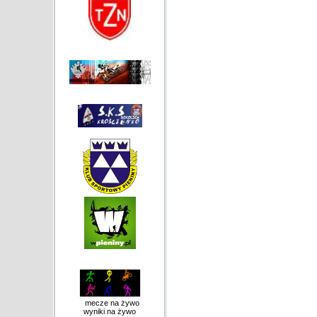
mecze na żywo
wyniki na żywo