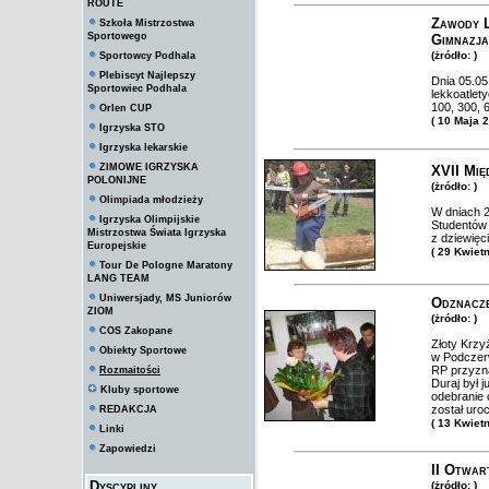
ROUTE
Zawody L
Szkoła Mistrzostwa
Sportowego
Gimnazja
(żródło: )
Sportowcy Podhala
Plebiscyt Najlepszy
Dnia 05.05
Sportowiec Podhala
lekkoatlet
100, 300, 
Orlen CUP
( 10 Maja 
Igrzyska STO
Igrzyska lekarskie
ZIMOWE IGRZYSKA
XVII Mi
POLONIJNE
(żródło: )
Olimpiada młodzieży
W dniach 2
Igrzyska Olimpijskie
Studentów 
Mistrzostwa Świata Igrzyska
z dziewięci
Europejskie
( 29 Kwiet
Tour De Pologne Maratony
LANG TEAM
Uniwersjady, MS Juniorów
Odznacze
ZIOM
(żródło: )
COS Zakopane
Złoty Krzy
Obiekty Sportowe
w Podczerw
RP przyzna
Rozmaitości
Duraj był 
Kluby sportowe
odebranie 
został uro
REDAKCJA
( 13 Kwiet
Linki
Zapowiedzi
II Otwar
Dyscypliny
(żródło: )