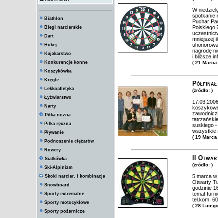
W niedziel
spotkanie 
Biathlon
Puchar Pa
Polskiego
Biegi narciarskie
uczestnict
Dart
mniejszej 
uhonorowa
Hokej
nagrodę ni
Kajakarstwo
i bliższe 
Konkurencje konne
( 21 Marca
Koszykówka
Kręgle
Półfinał
Lekkoatletyka
(żródło: )
Łyżwiarstwo
17.03.2006
Narty
koszykowe
zawodniczk
Piłka nożna
tatrzański
Piłka ręczna
suskiego -
wszystkie 
Pływanie
( 19 Marca
Podnoszenie ciężarów
Rowery
II Otwar
Siatkówka
(żródło: )
Ski-Alpinizm
5 marca w 
Skoki narciar. i kombinacja
Otwarty Tu
Snowboard
godzinie 1
temat turni
Sporty extremalne
tel.kom. 
Sporty motocyklowe
( 28 Luteg
Sporty pożarnicze