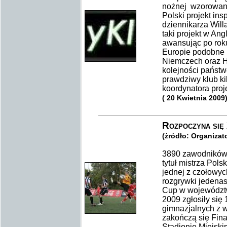
nożnej wzorowana
Polski projekt in
dziennikarza Will
taki projekt w Ang
awansując po roku
Europie podobne 
Niemczech oraz Hi
kolejności państ
prawdziwy klub ki
koordynatora pro
( 20 Kwietnia 2009
Rozpoczyna się
(żródło: Organiza
3890 zawodników 
tytuł mistrza Pol
jednej z czołowyc
rozgrywki jedenas
Cup w województ
2009 zgłosiły się
gimnazjalnych z 
zakończą się Fina
Stadionie Miejsk