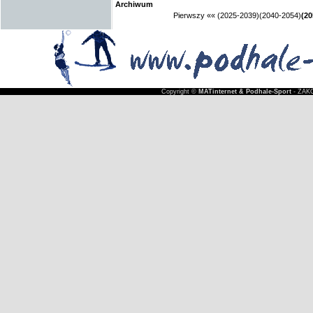
Archiwum
Pierwszy
««
(2025-2039)
(2040-2054)
(20
Copyright ©
MATinternet & Podhale-Sport
- ZAKO