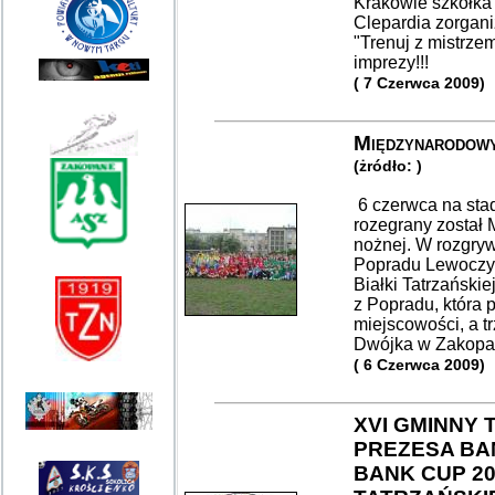
Krakowie szkółka
Clepardia zorgan
"Trenuj z mistrzem
imprezy!!!
( 7 Czerwca 2009)
Międzynarodowy
(żródło: )
6 czerwca na sta
rozegrany został 
nożnej. W rozgrywk
Popradu Lewoczy, 
Białki Tatrzański
z Popradu, która p
miejscowości, a t
Dwójka w Zakopane
( 6 Czerwca 2009)
XVI GMINNY 
PREZESA BA
BANK CUP 20