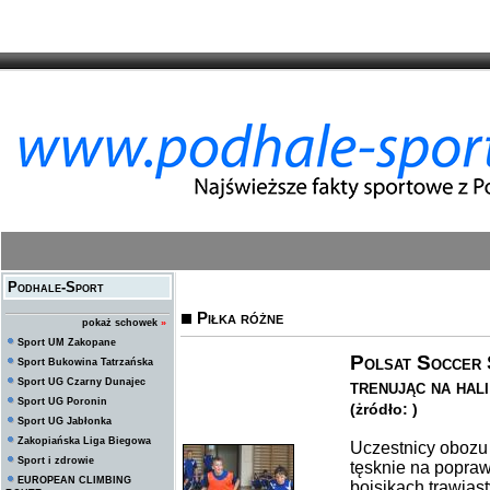
Podhale-Sport
Piłka różne
pokaż schowek
»
Sport UM Zakopane
Polsat Soccer 
Sport Bukowina Tatrzańska
trenując na hali
Sport UG Czarny Dunajec
Sport UG Poronin
(żródło: )
Sport UG Jabłonka
Zakopiańska Liga Biegowa
Uczestnicy obozu 
Sport i zdrowie
tęsknie na popra
EUROPEAN CLIMBING
boisikach trawias