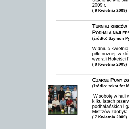
2009 r.
( 9 Kwietnia 2009)
Turniej kibiców
Podhala najleps
(żródło: Szymon P
W dniu 5 kwietnia 
piłki nożnej, w kt
wygrali Hokeiści
( 8 Kwietnia 2009)
Czarne Pumy zg
(żródło: tekst fot 
W sobotę w hali 
kilku latach prze
podhalańskich lig
Mistrzów zdobyła
( 7 Kwietnia 2009)