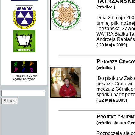
TATRZAŃSKIE
(żródło: )
Dnia 26 maja 2009
turniej piłki nożn
Tatrzańska. Zawo
WATRA Białka Tat
Andrzeja Rabiańs
( 29 Maja 2009)
Piłkarze Craco
(żródło: )
mecze na żywo
Do piątku w Zako
wyniki na żywo
piłkarze Cracovii
meczu z Górnikie
spadku bądz pozos
( 22 Maja 2009)
Projekt "Kupim
(żródło: Jakub Ge
Rozpoczeła się o