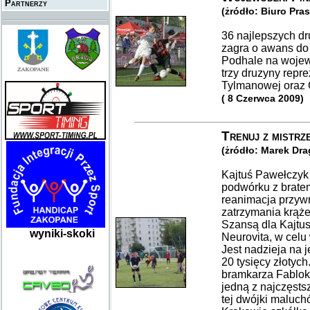
Partnerzy
(żródło: Biuro Pr
36 najlepszych d
zagra o awans do
Podhale na wojew
trzy druzyny repr
Tylmanowej oraz
( 8 Czerwca 2009)
Trenuj z mistrz
(żródło: Marek Dr
Kajtuś Pawełczyk 
podwórku z brate
reanimacja przywr
zatrzymania krąże
Szansą dla Kajtus
wyniki-skoki
Neurovita, w celu
Jest nadzieja na 
20 tysięcy złotych
bramkarza Fablok
jedną z najczęsts
tej dwójki maluch