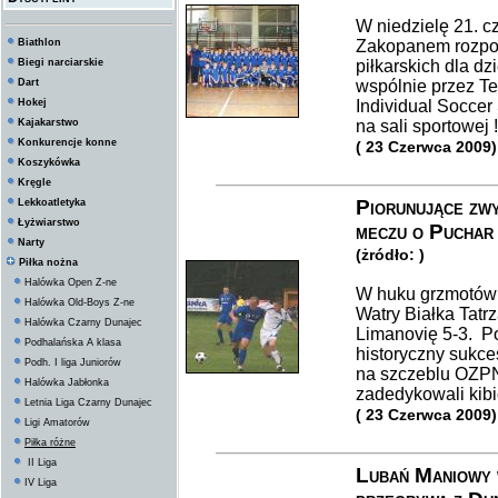
W niedzielę 21. 
Biathlon
Zakopanem rozpoc
Biegi narciarskie
piłkarskich dla dz
Dart
wspólnie przez Tel
Hokej
Individual Soccer 
Kajakarstwo
na sali sportowej !!
Konkurencje konne
( 23 Czerwca 2009)
Koszykówka
Kręgle
Piorunujące zw
Lekkoatletyka
Łyżwiarstwo
meczu o Puchar 
Narty
(żródło: )
Piłka nożna
Halówka Open Z-ne
W huku grzmotów 
Halówka Old-Boys Z-ne
Watry Białka Tat
Halówka Czarny Dunajec
Limanovię 5-3. P
Podhalańska A klasa
historyczny sukce
Podh. I liga Juniorów
na szczeblu OZPN
Halówka Jabłonka
zadedykowali kibic
Letnia Liga Czarny Dunajec
( 23 Czerwca 2009)
Ligi Amatorów
Piłka różne
II Liga
Lubań Maniowy 
IV Liga