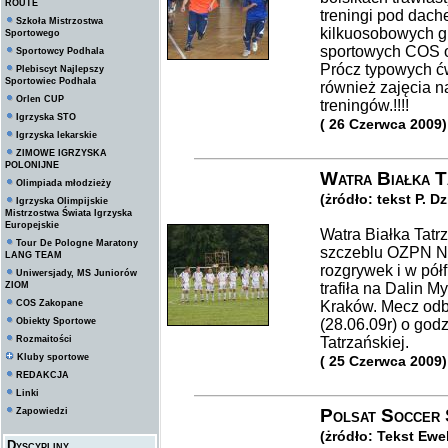
ROUTE
treningi pod dac
Szkoła Mistrzostwa
kilkuosobowych g
Sportowego
sportowych COS o
Sportowcy Podhala
Prócz typowych ć
Plebiscyt Najlepszy
Sportowiec Podhala
również zajęcia na
Orlen CUP
treningów.!!!!
Igrzyska STO
( 26 Czerwca 2009)
Igrzyska lekarskie
ZIMOWE IGRZYSKA
POLONIJNE
Watra Białka T
Olimpiada młodzieży
(żródło: tekst P. D
Igrzyska Olimpijskie
Mistrzostwa Świata Igrzyska
Europejskie
Watra Białka Tatr
Tour De Pologne Maratony
szczeblu OZPN No
LANG TEAM
rozgrywek i w pół
Uniwersjady, MS Juniorów
ZIOM
trafiła na Dalin M
COS Zakopane
Kraków. Mecz odbę
Obiekty Sportowe
(28.06.09r) o godz
Rozmaitości
Tatrzańskiej.
Kluby sportowe
( 25 Czerwca 2009)
REDAKCJA
Linki
Polsat Soccer 
Zapowiedzi
(żródło: Tekst Ewe
Dyscypliny