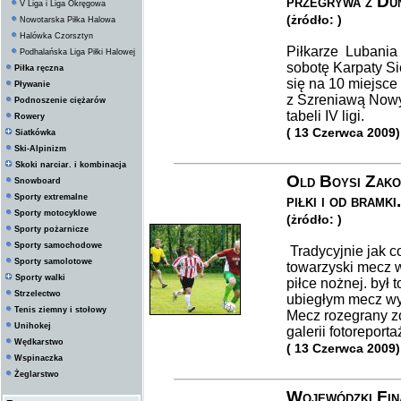
przegrywa z Du
V Liga i Liga Okręgowa
(żródło: )
Nowotarska Piłka Halowa
Halówka Czorsztyn
Piłkarze Lubania
Podhalańska Liga Piłki Halowej
sobotę Karpaty Sie
Piłka ręczna
się na 10 miejsce
Pływanie
z Szreniawą Nowy
Podnoszenie ciężarów
tabeli IV ligi.
Rowery
( 13 Czerwca 2009)
Siatkówka
Ski-Alpinizm
Skoki narciar. i kombinacja
Old Boysi Zakop
Snowboard
piłki i od bramki.
Sporty extremalne
Sporty motocyklowe
(żródło: )
Sporty pożarnicze
Sporty samochodowe
Tradycyjnie jak c
Sporty samolotowe
towarzyski mecz 
Sporty walki
piłce nożnej. był 
Strzelectwo
ubiegłym mecz wy
Tenis ziemny i stołowy
Mecz rozegrany z
Unihokej
galerii fotoreport
Wędkarstwo
( 13 Czerwca 2009)
Wspinaczka
Żeglarstwo
Wojewódzki Fi