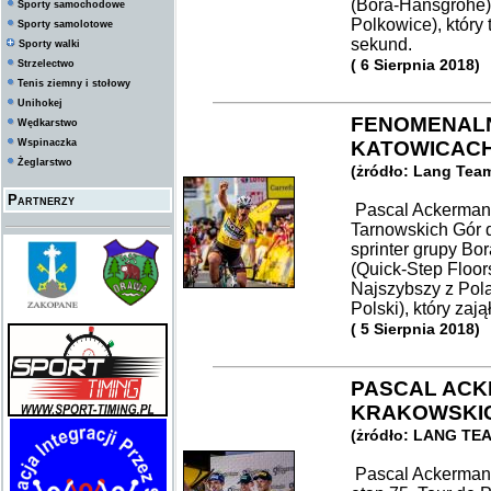
(Bora-Hansgrohe).
Sporty samochodowe
Polkowice), który
Sporty samolotowe
sekund.
Sporty walki
( 6 Sierpnia 2018)
Strzelectwo
Tenis ziemny i stołowy
Unihokej
FENOMENALN
Wędkarstwo
Wspinaczka
KATOWICAC
Żeglarstwo
(żródło: Lang Tea
Partnerzy
Pascal Ackermann
Tarnowskich Gór d
sprinter grupy B
(Quick-Step Floor
Najszybszy z Pola
Polski), który zają
( 5 Sierpnia 2018)
PASCAL ACK
KRAKOWSKIC
(żródło: LANG TE
Pascal Ackermann