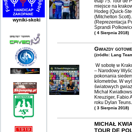
etap 75. Tour de 
miejsce na krako
Hodeg (Quick-Step
(Mitchelton Scott)
wyniki-skoki
(Reprezentacja Po
Sprandi Polkowice
( 4 Sierpnia 2018)
Gwiazdy gotowe
(żródło: Lang Tea
W sobotę w Krako
– Narodowy Wyści
pokonania siedem 
kilometrów. W wyś
światowych gwiazd
Michał Kwiatkows
Kreuziger, Fabio 
roku Dylan Teuns
( 3 Sierpnia 2018)
MICHAŁ KWI
TOUR DE PO