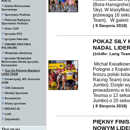
ROUTE
(Bora-Hansgrohe)
Szkoła Mistrzostwa
Sky). W klasyfika
Sportowego
przewagą 16 sek
Sportowcy Podhala
Team). W galerii
Plebiscyt Najlepszy
Sportowiec Podhala
( 9 Sierpnia 2018)
Orlen CUP
Igrzyska STO
Igrzyska lekarskie
POKAZ SIŁY
ZIMOWE IGRZYSKA
NADAL LIDE
POLONIJNE
(żródło: Lang Tea
Olimpiada młodzieży
Igrzyska Olimpijskie
Mistrzostwa Świata Igrzyska
Michał Kwiatkowsk
Europejskie
Pologne z Kopalni
Tour De Pologne Maratony
finiszu polski ko
LANG TEAM
Racing Team) oraz
Uniwersjady, MS Juniorów
ZIOM
Jumbo). Dzięki wy
COS Zakopane
prowadzeniu w kla
Obiekty Sportowe
Teunsa o 12 seku
Rozmaitości
Jumbo) o 20 seku
Kluby sportowe
( 8 Sierpnia 2018)
REDAKCJA
Linki
Zapowiedzi
PIĘKNY FINI
NOWYM LIDE
Dyscypliny