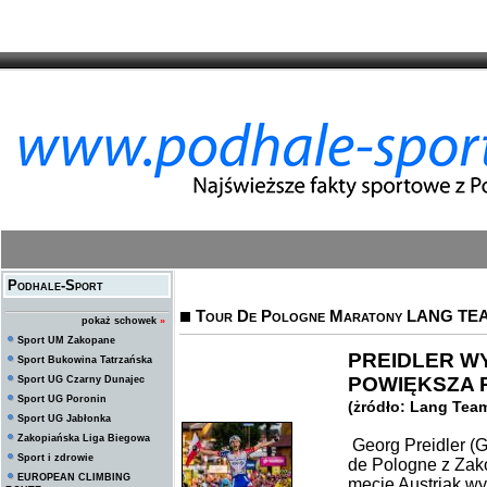
Podhale-Sport
Tour De Pologne Maratony LANG TE
pokaż schowek
»
Sport UM Zakopane
PREIDLER W
Sport Bukowina Tatrzańska
POWIĘKSZA
Sport UG Czarny Dunajec
Sport UG Poronin
(żródło: Lang Tea
Sport UG Jabłonka
Zakopiańska Liga Biegowa
Georg Preidler (
Sport i zdrowie
de Pologne z Z
EUROPEAN CLIMBING
mecie Austriak 