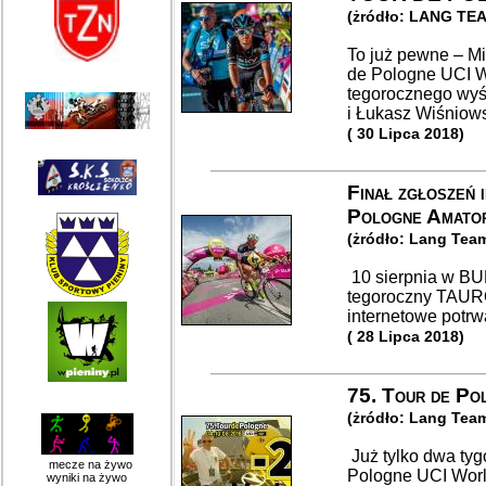
(żródło: LANG TE
To już pewne – Mi
de Pologne UCI W
tegorocznego wyś
i Łukasz Wiśniow
( 30 Lipca 2018)
Finał zgłoszeń 
Pologne Amato
(żródło: Lang Tea
10 sierpnia w B
tegoroczny TAUR
internetowe potrwa
( 28 Lipca 2018)
75. Tour de Pol
(żródło: Lang Tea
Już tylko dwa tyg
mecze na żywo
Pologne UCI Worl
wyniki na żywo