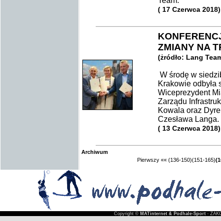
Team.
( 17 Czerwca 2018)
KONFERENCJ
ZMIANY NA 
(żródło: Lang Tea
W środę w siedzib
Krakowie odbyła 
Wiceprezydent Mi
Zarządu Infrastru
Kowala oraz Dyre
Czesława Langa
( 13 Czerwca 2018)
Archiwum
Pierwszy
««
(136-150)
(151-165)
(1
Copyright ©
MATinternet & Podhale-Sport
- ZAKO