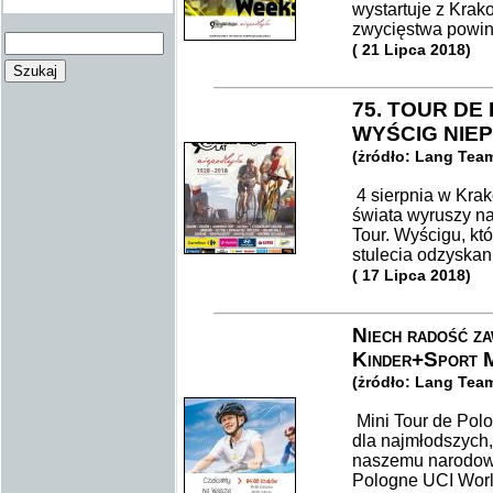
wystartuje z Krak
zwycięstwa powin
( 21 Lipca 2018)
75. TOUR D
WYŚCIG NIE
(żródło: Lang Tea
4 sierpnia w Krak
świata wyruszy na
Tour. Wyścigu, któ
stulecia odzyskan
( 17 Lipca 2018)
Niech radość za
Kinder+Sport M
(żródło: Lang Tea
Mini Tour de Pol
dla najmłodszych,
naszemu narodow
Pologne UCI World