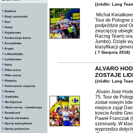
(żródło: Lang Tea
Biathlon
Michał Kwiatkowsk
Biegi narciarskie
Tour de Pologne 
Dart
podjeździe pod Or
Hokej
zwycięzcę ubiegł
Kajakarstwo
Racing Team) ora
Konkurencje konne
Jumbo). Dzięki w
Koszykówka
klasyfikacji gener
Kręgle
( 7 Sierpnia 2018)
Lekkoatletyka
Łyżwiarstwo
Narty
ALVARO HOD
Piłka nożna
ZOSTAJE LI
Piłka ręczna
(żródło: Lang Tea
Pływanie
Podnoszenie ciężarów
Alvaro Jose Hodeg
Rowery
75. Tour de Polog
Siatkówka
został nowym lide
Ski-Alpinizm
miejsce zajął Dan
Skoki narciar. i kombinacja
trzecie Andre Gre
Snowboard
Paweł Franczak (
Sporty extremalne
szesnasty. W klas
Sporty motocyklowe
wyprzedza dotych
Sporty pożarnicze