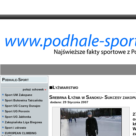
Podhale-Sport
Łyżwiarstwo
pokaż schowek
»
Sport UM Zakopane
Srebrna Łyżwa w Sanoku- Sukcesy zakopi
Sport Bukowina Tatrzańska
dodano: 29 Stycznia 2007
Sport UG Czarny Dunajec
Sport UG Poronin
2
Sport UG Jabłonka
o
Zakopiańska Liga Biegowa
k
Sport i zdrowie
W
z
EUROPEAN CLIMBING