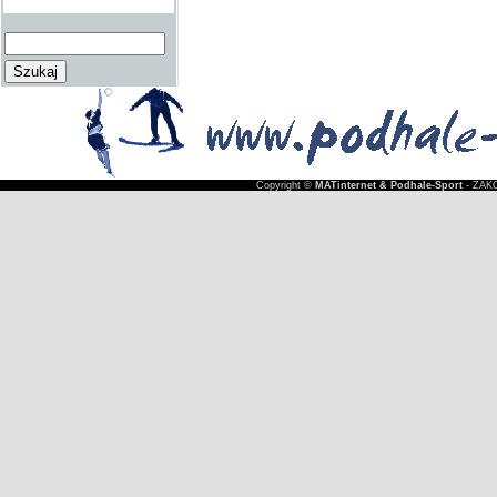
Copyright ©
MATinternet & Podhale-Sport
- ZAKO