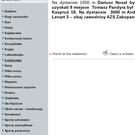
Na dystansie 1000 m
Dariusz Nosal b
uzyskali 9 miejsce Tomasz Pandyra był 
Kaspruś 18. Na dystansie 3000 m Andr
Biathlon
Lenart 3 – obaj
z
awodnicy AZS Zakopan
Biegi narciarskie
Dart
Hokej
Kajakarstwo
Konkurencje konne
Koszykówka
Kręgle
««
Powrót do listy wiadomości
Zapisz w schowku
Lekkoatletyka
Łyżwiarstwo
Narty
Piłka nożna
Piłka ręczna
Pływanie
Podnoszenie ciężarów
Rowery
Siatkówka
Ski-Alpinizm
Skoki narciar. i kombinacja
Snowboard
Sporty extremalne
Sporty motocyklowe
Sporty pożarnicze