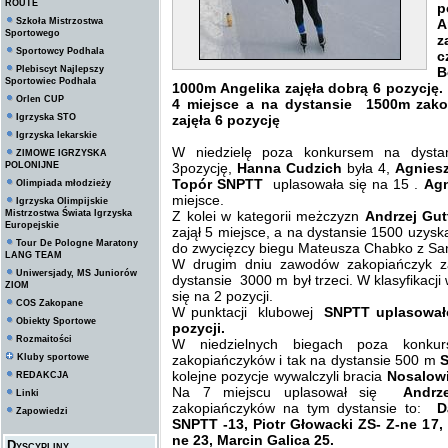
ROUTE
p
Szkoła Mistrzostwa
A
Sportowego
z
Sportowcy Podhala
c
Plebiscyt Najlepszy
B
Sportowiec Podhala
1000m Angelika zajęła dobrą 6 pozycję.
Orlen CUP
4 miejsce a na dystansie 1500m zak
Igrzyska STO
zajęła 6 pozycję
Igrzyska lekarskie
W niedzielę poza konkursem na dyst
ZIMOWE IGRZYSKA
POLONIJNE
3pozycję,
Hanna Cudzich
była 4,
Agnies
Topór SNPTT
uplasowała się na 15 .
Agn
Olimpiada młodzieży
miejsce.
Igrzyska Olimpijskie
Mistrzostwa Świata Igrzyska
Z kolei w kategorii meżczyzn
Andrzej Gu
Europejskie
zajął 5 miejsce, a na dystansie 1500 uzysk
Tour De Pologne Maratony
do zwycięzcy biegu Mateusza Chabko z Sa
LANG TEAM
W drugim dniu zawodów zakopiańczyk z
Uniwersjady, MS Juniorów
dystansie 3000 m był trzeci. W klasyfikacj
ZIOM
się na 2 pozycji.
COS Zakopane
W punktacji klubowej
SNPTT uplasowało
Obiekty Sportowe
pozycji.
Rozmaitości
W niedzielnych biegach poza konku
Kluby sportowe
zakopiańczyków i tak na dystansie 500 m
S
kolejne pozycje wywalczyli bracia
Nosalowi
REDAKCJA
Na 7 miejscu uplasował się
Andrz
Linki
zakopiańczyków na tym dystansie to:
D
Zapowiedzi
SNPTT -13, Piotr Głowacki ZS- Z-ne 17
ne 23, Marcin Galica 25.
Dyscypliny