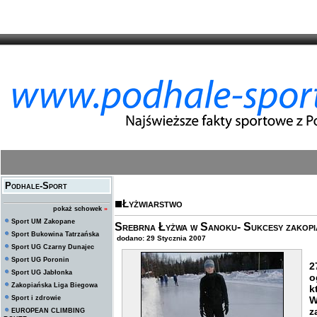
Podhale-Sport
Łyżwiarstwo
pokaż schowek
»
Sport UM Zakopane
Srebrna Łyżwa w Sanoku- Sukcesy zakopi
Sport Bukowina Tatrzańska
dodano: 29 Stycznia 2007
Sport UG Czarny Dunajec
Sport UG Poronin
2
Sport UG Jabłonka
o
Zakopiańska Liga Biegowa
k
Sport i zdrowie
W
z
EUROPEAN CLIMBING