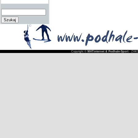
Copyright ©
MATinternet & Podhale-Sport
- ZAKO