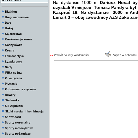
Na dystansie 1000 m
Dariusz Nosal b
uzyskali 9 miejsce Tomasz Pandyra był 
Kaspruś 18. Na dystansie 3000 m Andr
Biathlon
Lenart 3 – obaj
z
awodnicy AZS Zakopan
Biegi narciarskie
Dart
Hokej
Kajakarstwo
Konkurencje konne
Koszykówka
Kręgle
««
Powrót do listy wiadomości
Zapisz w schowku
Lekkoatletyka
Łyżwiarstwo
Narty
Piłka nożna
Piłka ręczna
Pływanie
Podnoszenie ciężarów
Rowery
Siatkówka
Ski-Alpinizm
Skoki narciar. i kombinacja
Snowboard
Sporty extremalne
Sporty motocyklowe
Sporty pożarnicze