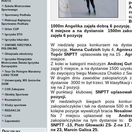
ROUTE
p
Szkoła Mistrzostwa
A
Sportowego
z
Sportowcy Podhala
c
Plebiscyt Najlepszy
B
Sportowiec Podhala
1000m Angelika zajęła dobrą 6 pozycję.
Orlen CUP
4 miejsce a na dystansie 1500m zak
Igrzyska STO
zajęła 6 pozycję
Igrzyska lekarskie
W niedzielę poza konkursem na dyst
ZIMOWE IGRZYSKA
POLONIJNE
3pozycję,
Hanna Cudzich
była 4,
Agnies
Topór SNPTT
uplasowała się na 15 .
Agn
Olimpiada młodzieży
miejsce.
Igrzyska Olimpijskie
Mistrzostwa Świata Igrzyska
Z kolei w kategorii meżczyzn
Andrzej Gu
Europejskie
zajął 5 miejsce, a na dystansie 1500 uzysk
Tour De Pologne Maratony
do zwycięzcy biegu Mateusza Chabko z Sa
LANG TEAM
W drugim dniu zawodów zakopiańczyk z
Uniwersjady, MS Juniorów
dystansie 3000 m był trzeci. W klasyfikacj
ZIOM
się na 2 pozycji.
COS Zakopane
W punktacji klubowej
SNPTT uplasowało
Obiekty Sportowe
pozycji.
Rozmaitości
W niedzielnych biegach poza konku
Kluby sportowe
zakopiańczyków i tak na dystansie 500 m
S
kolejne pozycje wywalczyli bracia
Nosalowi
REDAKCJA
Na 7 miejscu uplasował się
Andrz
Linki
zakopiańczyków na tym dystansie to:
D
Zapowiedzi
SNPTT -13, Piotr Głowacki ZS- Z-ne 17
ne 23, Marcin Galica 25.
Dyscypliny