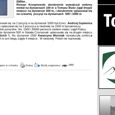
5000m .
Roman Krzeptowski
dwukrotnie wywalczył srebrny
medal na dystansach 100 m a
Tomasz Budz
zajął drugie
miejsce na dystansie 500 m, i dwukrotnie uplasował się
na czwartej pozycji na dystansach 500 i 1000 m
ował się na 2 pozycji a na dystansie 5000 był trzeci.
Andrzej Gąsienica
plasował się na 3 pozycji a w niedzielę na 1500 m był pierwszy.
kle pomyślne. Na 1500 i 30000 pierwsze siedem miejsc zajęli Polacy .
a dystansie 500 m Natalia Czerwonak uplasowała się na drugim miejscu
dzich
5, Na dystansie 1500
Katarzyna Wożniak
wywalczyła srebro,
a
h w tym biegu zajęla 4 miejsce . W niedzielę Polski nie startowały.
2880
pisz w schowku
Drukuj
Wyślij znajomemu