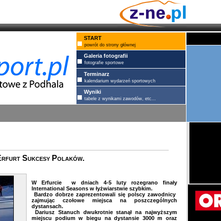
START
powrót do strony głównej
Galeria fotografii
fotografie sportowe
Terminarz
kalendarium wydarzeń sportowych
Wyniki
tabele z wynikami zawodów, etc...
 Erfurt Sukcesy Polaków.
W Erfurcie w dniach 4-5 luty rozegrano finały
International Seasons w łyżwiarstwie szybkim.
Bardzo dobrze zaprezentowali się polscy zawodnicy
zajmując czołowe miejsca na poszczególnych
dystansach.
Dariusz Stanuch
dwukrotnie stanął na najwyższym
miejscu podium w biegu na dystansie 3000 m oraz