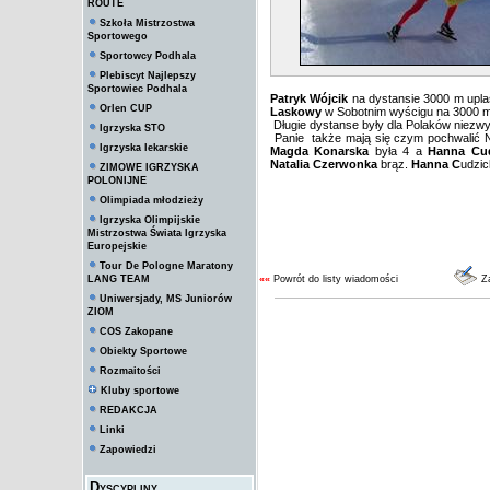
ROUTE
Szkoła Mistrzostwa
Sportowego
Sportowcy Podhala
Plebiscyt Najlepszy
Sportowiec Podhala
Patryk Wójcik
na dystansie 3000 m uplas
Orlen CUP
Laskowy
w Sobotnim wyścigu na 3000 m u
Długie dystanse były dla Polaków niezwy
Igrzyska STO
Panie także mają się czym pochwalić N
Igrzyska lekarskie
Magda Konarska
była 4 a
Hanna Cu
Natalia Czerwonka
brąz.
Hanna C
udzic
ZIMOWE IGRZYSKA
POLONIJNE
Olimpiada młodzieży
Igrzyska Olimpijskie
Mistrzostwa Świata Igrzyska
Europejskie
Tour De Pologne Maratony
LANG TEAM
««
Powrót do listy wiadomości
Za
Uniwersjady, MS Juniorów
ZIOM
COS Zakopane
Obiekty Sportowe
Rozmaitości
Kluby sportowe
REDAKCJA
Linki
Zapowiedzi
Dyscypliny