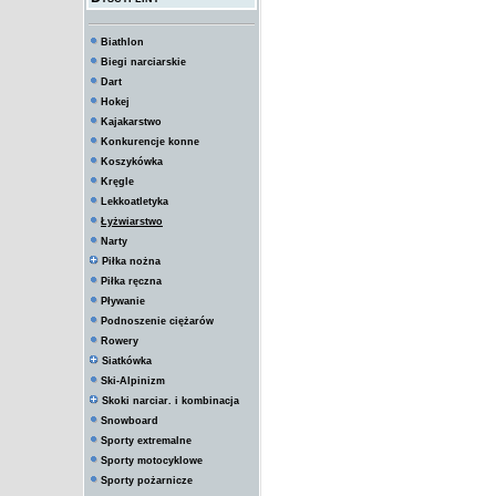
Biathlon
Biegi narciarskie
Dart
Hokej
Kajakarstwo
Konkurencje konne
Koszykówka
Kręgle
Lekkoatletyka
Łyżwiarstwo
Narty
Piłka nożna
Piłka ręczna
Pływanie
Podnoszenie ciężarów
Rowery
Siatkówka
Ski-Alpinizm
Skoki narciar. i kombinacja
Snowboard
Sporty extremalne
Sporty motocyklowe
Sporty pożarnicze