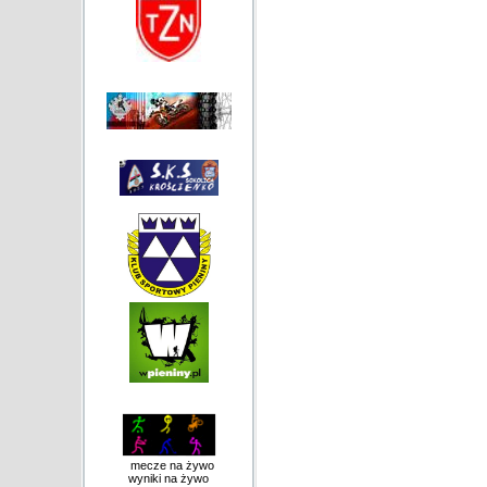
mecze na żywo
wyniki na żywo