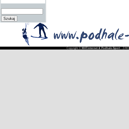
Copyright ©
MATinternet & Podhale-Sport
- ZAKO