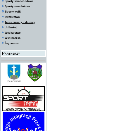
Sporty samochodowe
Sporty samolotowe
Sporty walki
Strzelectwo
Tenis ziemny i stołowy
Unihokej
Wędkarstwo
Wspinaczka
Żeglarstwo
Partnerzy