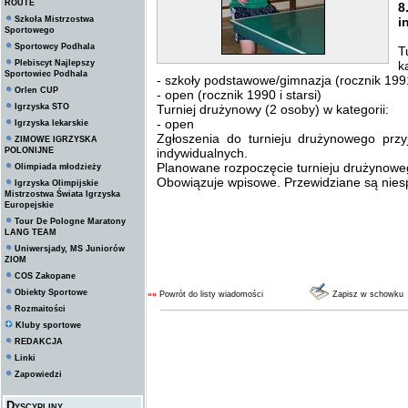
ROUTE
8
Szkoła Mistrzostwa
i
Sportowego
Sportowcy Podhala
T
Plebiscyt Najlepszy
k
Sportowiec Podhala
- szkoły podstawowe/gimnazja (rocznik 1991
Orlen CUP
- open (rocznik 1990 i starsi)
Igrzyska STO
Turniej drużynowy (2 osoby) w kategorii:
- open
Igrzyska lekarskie
Zgłoszenia do turnieju drużynowego pr
ZIMOWE IGRZYSKA
POLONIJNE
indywidualnych.
Planowane rozpoczęcie turnieju drużynowe
Olimpiada młodzieży
Obowiązuje wpisowe. Przewidziane są nies
Igrzyska Olimpijskie
Mistrzostwa Świata Igrzyska
Europejskie
Tour De Pologne Maratony
LANG TEAM
Uniwersjady, MS Juniorów
ZIOM
COS Zakopane
Obiekty Sportowe
««
Powrót do listy wiadomości
Zapisz w schowku
Rozmaitości
Kluby sportowe
REDAKCJA
Linki
Zapowiedzi
Dyscypliny