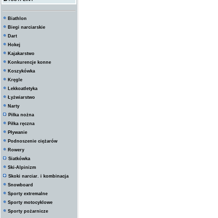
Biathlon
Biegi narciarskie
Dart
Hokej
Kajakarstwo
Konkurencje konne
Koszykówka
Kręgle
Lekkoatletyka
Łyżwiarstwo
Narty
Piłka nożna
Piłka ręczna
Pływanie
Podnoszenie ciężarów
Rowery
Siatkówka
Ski-Alpinizm
Skoki narciar. i kombinacja
Snowboard
Sporty extremalne
Sporty motocyklowe
Sporty pożarnicze