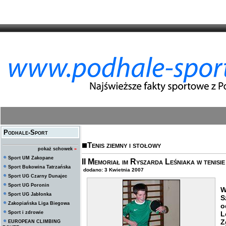
Podhale-Sport
Tenis ziemny i stołowy
pokaż schowek
»
Sport UM Zakopane
II Memoriał im Ryszarda Leśniaka w tenisi
Sport Bukowina Tatrzańska
dodano: 3 Kwietnia 2007
Sport UG Czarny Dunajec
Sport UG Poronin
W
Sport UG Jabłonka
S
Zakopiańska Liga Biegowa
o
Sport i zdrowie
L
Z
EUROPEAN CLIMBING