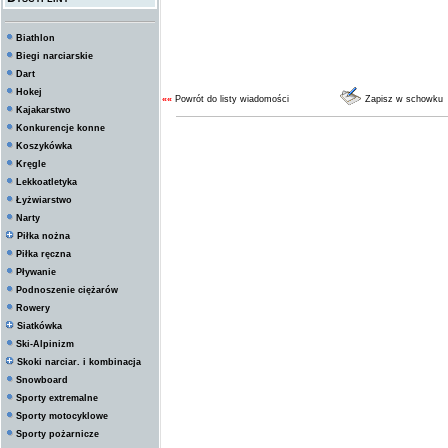
Biathlon
Biegi narciarskie
Dart
Hokej
««
Powrót do listy wiadomości
Zapisz w schowku
Kajakarstwo
Konkurencje konne
Koszykówka
Kręgle
Lekkoatletyka
Łyżwiarstwo
Narty
Piłka nożna
Piłka ręczna
Pływanie
Podnoszenie ciężarów
Rowery
Siatkówka
Ski-Alpinizm
Skoki narciar. i kombinacja
Snowboard
Sporty extremalne
Sporty motocyklowe
Sporty pożarnicze