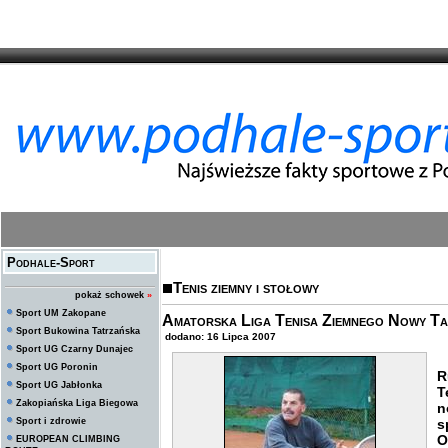
Podhale-Sport
Tenis ziemny i stołowy
pokaż schowek
»
Sport UM Zakopane
Amatorska Liga Tenisa Ziemnego Nowy Ta
Sport Bukowina Tatrzańska
dodano: 16 Lipca 2007
Sport UG Czarny Dunajec
Sport UG Poronin
R
Sport UG Jabłonka
T
Zakopiańska Liga Biegowa
n
Sport i zdrowie
s
O
EUROPEAN CLIMBING