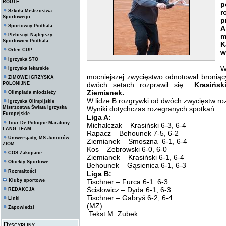
ROUTE
p
Szkoła Mistrzostwa
r
Sportowego
p
Sportowcy Podhala
A
Plebiscyt Najlepszy
m
Sportowiec Podhala
K
Orlen CUP
w
Igrzyska STO
W
Igrzyska lekarskie
mocniejszej zwycięstwo odnotował broniąc
ZIMOWE IGRZYSKA
POLONIJNE
dwóch setach rozprawił się
Krasińsk
Ziemianek.
Olimpiada młodzieży
W lidze B rozgrywki od dwóch zwycięstw r
Igrzyska Olimpijskie
Mistrzostwa Świata Igrzyska
Wyniki dotychczas rozegranych spotkań:
Europejskie
Liga A:
Tour De Pologne Maratony
Michałczak – Krasiński 6-3, 6-4
LANG TEAM
Rapacz – Behounek 7-5, 6-2
Uniwersjady, MS Juniorów
Ziemianek – Smoszna 6-1, 6-4
ZIOM
Kos – Żebrowski 6-0, 6-0
COS Zakopane
Ziemianek – Krasiński 6-1, 6-4
Obiekty Sportowe
Behounek – Gąsienica 6-1, 6-3
Rozmaitości
Liga B:
Kluby sportowe
Tischner – Furca 6-1. 6-3
Ścisłowicz – Dyda 6-1, 6-3
REDAKCJA
Tischner – Gabryś 6-2, 6-4
Linki
(MZ)
Zapowiedzi
Tekst M. Zubek
Dyscypliny