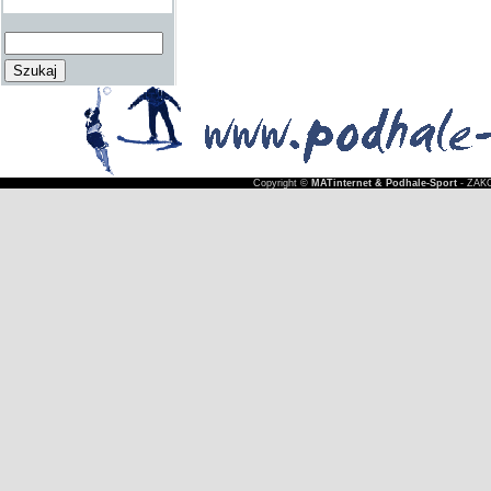
Copyright ©
MATinternet & Podhale-Sport
- ZAKO