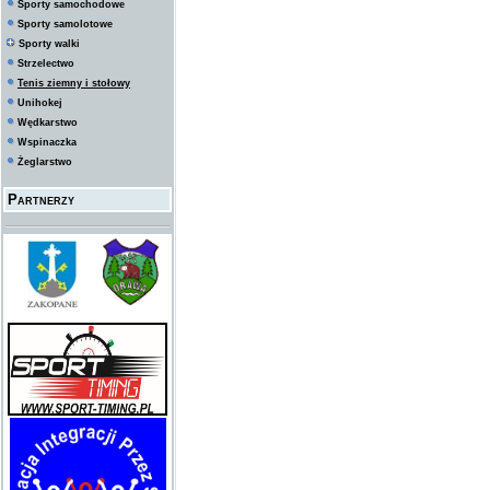
Sporty samochodowe
Sporty samolotowe
Sporty walki
Strzelectwo
Tenis ziemny i stołowy
Unihokej
Wędkarstwo
Wspinaczka
Żeglarstwo
Partnerzy