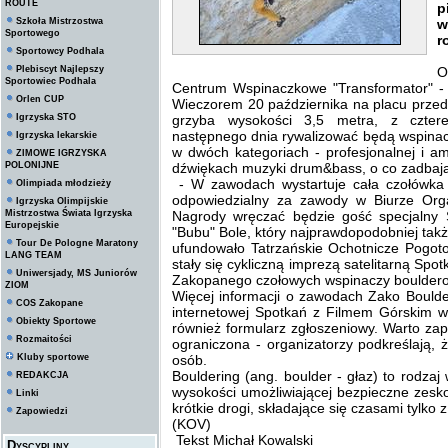
ROUTE
p
Szkoła Mistrzostwa
w
Sportowego
r
Sportowcy Podhala
Plebiscyt Najlepszy
O
Sportowiec Podhala
Centrum Wspinaczkowe "Transformator" - j
Orlen CUP
Wieczorem 20 października na placu przed 
Igrzyska STO
grzyba wysokości 3,5 metra, z czter
następnego dnia rywalizować będą wspina
Igrzyska lekarskie
w dwóch kategoriach - profesjonalnej i a
ZIMOWE IGRZYSKA
POLONIJNE
dźwiękach muzyki drum&bass, o co zadbają 
- W zawodach wystartuje cała czołówka 
Olimpiada młodzieży
odpowiedzialny za zawody w Biurze Org
Igrzyska Olimpijskie
Mistrzostwa Świata Igrzyska
Nagrody wręczać będzie gość specjalny 
Europejskie
"Bubu" Bole, który najprawdopodobniej tak
Tour De Pologne Maratony
ufundowało Tatrzańskie Ochotnicze Pogot
LANG TEAM
stały się cykliczną imprezą satelitarną Sp
Uniwersjady, MS Juniorów
Zakopanego czołowych wspinaczy boulderowy
ZIOM
Więcej informacji o zawodach Zako Boulde
COS Zakopane
internetowej Spotkań z Filmem Górskim
w
Obiekty Sportowe
również formularz zgłoszeniowy. Warto zapis
Rozmaitości
ograniczona - organizatorzy podkreślają,
Kluby sportowe
osób.
Bouldering (ang. boulder - głaz) to rodzaj 
REDAKCJA
wysokości umożliwiającej bezpieczne zesko
Linki
krótkie drogi, składające się czasami tylko 
Zapowiedzi
(KOV)
Tekst Michał Kowalski
Dyscypliny