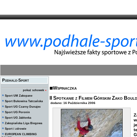
Podhale-Sport
Wspinaczka
pokaż schowek
»
Sport UM Zakopane
II Spotkanie z Filmem Górskim Zako Boul
Sport Bukowina Tatrzańska
dodano: 16 Października 2006
Sport UG Czarny Dunajec
Sport UG Poronin
Z
Sport UG Jabłonka
w
Zakopiańska Liga Biegowa
j
Sport i zdrowie
t
G
EUROPEAN CLIMBING