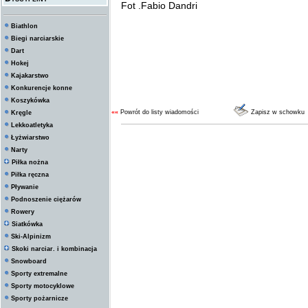
Fot .Fabio Dandri
Biathlon
Biegi narciarskie
Dart
Hokej
Kajakarstwo
Konkurencje konne
Koszykówka
««
Powrót do listy wiadomości
Zapisz w schowku
Kręgle
Lekkoatletyka
Łyżwiarstwo
Narty
Piłka nożna
Piłka ręczna
Pływanie
Podnoszenie ciężarów
Rowery
Siatkówka
Ski-Alpinizm
Skoki narciar. i kombinacja
Snowboard
Sporty extremalne
Sporty motocyklowe
Sporty pożarnicze