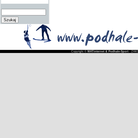
Copyright ©
MATinternet & Podhale-Sport
- ZAKO