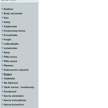
Biathlon
Biegi narciarskie
Dart
Hokej
Kajakarstwo
Konkurencje konne
Koszykówka
Kręgle
Lekkoatletyka
Łyżwiarstwo
Narty
Piłka nożna
Piłka ręczna
Pływanie
Podnoszenie ciężarów
Rowery
Siatkówka
Ski-Alpinizm
Skoki narciar. i kombinacja
Snowboard
Sporty extremalne
Sporty motocyklowe
Sporty pożarnicze