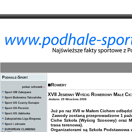
Podhale-Sport
Rowery
pokaż schowek
»
Sport UM Zakopane
XVII Jesienny Wyścig Rowerowy Małe Cich
Sport Bukowina Tatrzańska
dodano: 29 Września 2006
Sport UG Czarny Dunajec
Sport UG Poronin
Już po raz XVII w Małem Cichem odbędz
Sport UG Jabłonka
Zawody zostaną przeprowadzone 1 paźdz
Zakopiańska Liga Biegowa
Ciche Szkoła (Wyścig Szosowy) oraz Ma
Sport i zdrowie
trasa terenowa).
Organizatorami są
Szkoła Podstawowa 
EUROPEAN CLIMBING