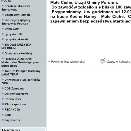
ROUTE
Małe Ciche, Urząd Gminy Poronin.
Szkoła Mistrzostwa
Do zawodów zgłosiło się blisko 100 z
Sportowego
Przypominamy iż w godzinach od 12.00
Sportowcy Podhala
na trasie Kośne Hamry - Małe Ciche.
Cz
Plebiscyt Najlepszy
zapewnieniem bezpieczeństwa startuja
Sportowiec Podhala
Orlen CUP
Igrzyska STO
Igrzyska lekarskie
ZIMOWE IGRZYSKA
POLONIJNE
Olimpiada młodzieży
Igrzyska Olimpijskie
««
Powrót do listy wiadomości
Zapisz w schowku
Mistrzostwa Świata Igrzyska
Europejskie
Tour De Pologne Maratony
LANG TEAM
Uniwersjady, MS Juniorów
ZIOM
COS Zakopane
Obiekty Sportowe
Rozmaitości
Kluby sportowe
REDAKCJA
Linki
Zapowiedzi
Dyscypliny