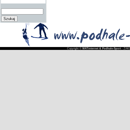
Copyright ©
MATinternet & Podhale-Sport
- ZAKO