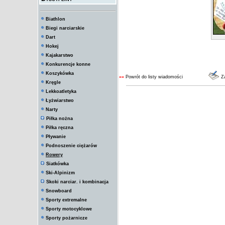
Biathlon
Biegi narciarskie
Dart
Hokej
Kajakarstwo
Konkurencje konne
Koszykówka
««
Powrót do listy wiadomości
Za
Kręgle
Lekkoatletyka
Łyżwiarstwo
Narty
Piłka nożna
Piłka ręczna
Pływanie
Podnoszenie ciężarów
Rowery
Siatkówka
Ski-Alpinizm
Skoki narciar. i kombinacja
Snowboard
Sporty extremalne
Sporty motocyklowe
Sporty pożarnicze