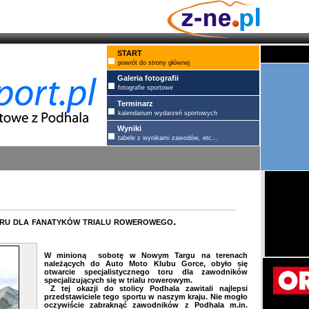
START
powrót do strony głównej
Galeria fotografii
fotografie sportowe
Terminarz
kalendarium wydarzeń sportowych
Wyniki
tabele z wynikami zawodów, etc...
toru dla fanatyków trialu rowerowego.
W minioną sobotę w Nowym Targu na terenach
należących do Auto Moto Klubu Gorce, obyło się
otwarcie specjalistycznego toru dla zawodników
specjalizujących się w trialu rowerowym.
Z tej okazji do stolicy Podhala zawitali najlepsi
przedstawiciele tego sportu w naszym kraju. Nie mogło
oczywiście zabraknąć zawodników z Podhala m.in.