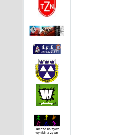
mecze na żywo
wyniki na żywo