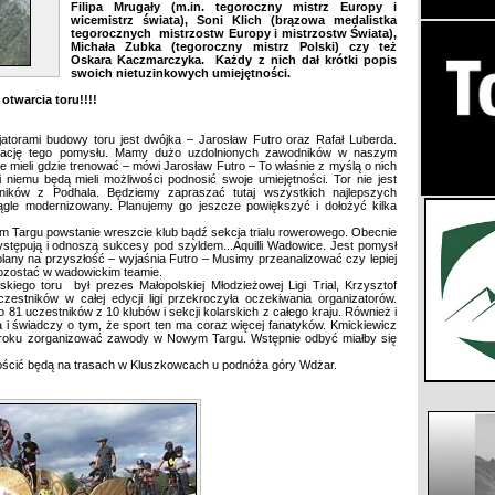
Filipa Mrugały
(m.in. tegoroczny mistrz Europy i
wicemistrz świata),
Soni Klich
(brązowa medalistka
tegorocznych mistrzostw Europy i mistrzostw Świata),
Michała Zubka
(tegoroczny mistrz Polski) czy też
Oskara Kaczmarczyka
. Każdy z nich dał krótki popis
swoich nietuzinkowych umiejętności.
 otwarcia toru!!!!
atorami budowy toru jest dwójka – Jarosław Futro oraz Rafał Luberda.
izację tego pomysłu. Mamy dużo uzdolnionych zawodników w naszym
nie mieli gdzie trenować – mówi Jarosław Futro – To właśnie z myślą o nich
i niemu będą mieli możliwości podnosić swoje umiejętności. Tor nie jest
ników z Podhala. Będziemy zapraszać tutaj wszystkich najlepszych
ągle modernizowany. Planujemy go jeszcze powiększyć i dołożyć kilka
m Targu powstanie wreszcie klub bądź sekcja trialu rowerowego. Obecnie
stępują i odnoszą sukcesy pod szyldem...Aquilli Wadowice. Jest pomysł
 plany na przyszłość – wyjaśnia Futro – Musimy przeanalizować czy lepiej
pozostać w wadowickim teamie.
iego toru był prezes Małopolskiej Młodzieżowej Ligi Trial, Krzysztof
estników w całej edycji ligi przekroczyła oczekiwania organizatorów.
81 uczestników z 10 klubów i sekcji kolarskich z całego kraju. Również i
 i świadczy o tym, że sport ten ma coraz więcej fanatyków. Kmickiewicz
m roku zorganizować zawody w Nowym Targu. Wstępnie odbyć miałby się
y gościć będą na trasach w Kluszkowcach u podnóża góry Wdżar.