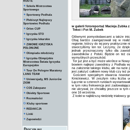
ROUTE
Szkoła Mistrzostwa
Sportowego
Sportowcy Podhala
Plebiscyt Najlepszy
Sportowiec Podhala
w galerii fotoreportaż Macieja Zubka z
Orlen CUP
Tekst i Fot M. Zubek
Igrzyska STO
Głównymi pomysłodawcami a także inicj
Igrzyska lekarskie
Obaj bardzo zaangażowali się w real
regionie, którzy do tej pory praktycznie 
ZIMOWE IGRZYSKA
stworzyliśmy ten tor. Liczymy, że dzięk
POLONIJNE
jednak przeznaczony tylko dla zawod
Olimpiada młodzieży
zawodników z Polski. Będzie on też ci
wymyślnych przeszkód.
Igrzyska Olimpijskie
Tor już jest a być może wkrótce w Nowy
Mistrzostwa Świata Igrzyska
bowiem najlepsi zawodnicy z Podhala wy
Europejskie
na założenie takiego klubu, ale na razie
Tour De Pologne Maratony
jest założyć całkiem nowy klub czy też 
LANG TEAM
Gościem specjalnym otwarcia nowotarsk
Kmickiewicz. W zeszłym roku liczba ucz
Uniwersjady, MS Juniorów
Łącznie w czterech rundach wystartowało 
ZIOM
w tym roku frekwencja jest zadowalająca
COS Zakopane
nie ukrywał, że chciałby jeszcze w ty
one 16 września.
Obiekty Sportowe
Z kolei w najbliższą niedzielę trialowc
Rozmaitości
Kluby sportowe
REDAKCJA
Linki
Zapowiedzi
Dyscypliny