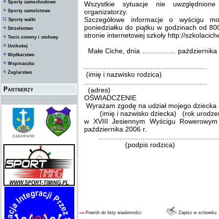
Sporty samochodowe
Wszystkie sytuacje nie uwzględnione
organizatorzy.
Sporty samolotowe
Szczegółowe informacje o wyścigu mo
Sporty walki
poniedziałku do piątku w godzinach od 800
Strzelectwo
stronie internetowej szkoły
http://szkolaciche
Tenis ziemny i stołowy
Unihokej
Małe Ciche, dnia …………… października 2
Wędkarstwo
Wspinaczka
...............................................................
Żeglarstwo
(imię i nazwisko rodzica)
...............................................................
Partnerzy
(adres)
OŚWIADCZENIE
Wyrażam zgodę na udział mojego dziecka ..............
(imię i nazwisko dziecka) (rok urodze
w XVIII Jesiennym Wyścigu Rowerowy
października 2006 r.
..............................................................
(podpis rodzica)
««
Powrót do listy wiadomości
Zapisz w schowku