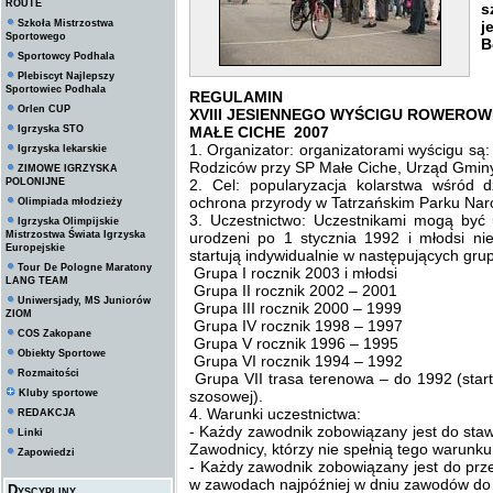
ROUTE
s
Szkoła Mistrzostwa
j
Sportowego
B
Sportowcy Podhala
Plebiscyt Najlepszy
Sportowiec Podhala
REGULAMIN
Orlen CUP
XVIII JESIENNEGO WYŚCIGU ROWERO
Igrzyska STO
MAŁE CICHE 2007
1. Organizator: organizatorami wyścigu 
Igrzyska lekarskie
Rodziców przy SP Małe Ciche, Urząd Gminy
ZIMOWE IGRZYSKA
POLONIJNE
2. Cel: popularyzacja kolarstwa wśród d
ochrona przyrody w Tatrzańskim Parku Na
Olimpiada młodzieży
3. Uczestnictwo: Uczestnikami mogą być
Igrzyska Olimpijskie
Mistrzostwa Świata Igrzyska
urodzeni po 1 stycznia 1992 i młodsi ni
Europejskie
startują indywidualnie w następujących gr
Tour De Pologne Maratony
Grupa I rocznik 2003 i młodsi
LANG TEAM
Grupa II rocznik 2002 – 2001
Uniwersjady, MS Juniorów
Grupa III rocznik 2000 – 1999
ZIOM
Grupa IV rocznik 1998 – 1997
COS Zakopane
Grupa V rocznik 1996 – 1995
Obiekty Sportowe
Grupa VI rocznik 1994 – 1992
Rozmaitości
Grupa VII trasa terenowa – do 1992 (start 
Kluby sportowe
szosowej).
4. Warunki uczestnictwa:
REDAKCJA
- Każdy zawodnik zobowiązany jest do staw
Linki
Zawodnicy, którzy nie spełnią tego warunku
Zapowiedzi
- Każdy zawodnik zobowiązany jest do prz
w zawodach najpóźniej w dniu zawodów do
Dyscypliny