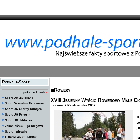
Podhale-Sport
Rowery
pokaż schowek
»
Sport UM Zakopane
XVIII Jesienny Wyścig Rowerowy Małe Ci
Sport Bukowina Tatrzańska
dodano: 2 Października 2007
Sport UG Czarny Dunajec
Sport UG Poronin
P
Sport UG Jabłonka
w
Zakopiańska Liga Biegowa
j
Sport i zdrowie
Z
k
EUROPEAN CLIMBING