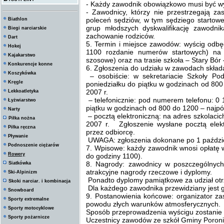
- Każdy zawodnik obowiązkowo musi być w
- Zawodnicy, którzy nie przestrzegają za
poleceń sędziów, w tym sędziego startow
Biathlon
grup młodszych dyskwalifikację zawodn
Biegi narciarskie
zachowanie rodziców.
Dart
5. Termin i miejsce zawodów: wyścig odbę
Hokej
1100 rozdanie numerów startowych) na
Kajakarstwo
szosowe) oraz na trasie szkoła – Stary Bór 
Konkurencje konne
6. Zgłoszenia do udziału w zawodach skła
Koszykówka
– osobiście: w sekretariacie Szkoły P
Kręgle
poniedziałku do piątku w godzinach od 800
2007 r.
Lekkoatletyka
– telefonicznie: pod numerem telefonu: 0 
Łyżwiarstwo
piątku w godzinach od 800 do 1200 – najpóź
Narty
– pocztą elektroniczną: na adres
szkolaci
Piłka nożna
2007 r. Zgłoszenie wysłane pocztą elekt
Piłka ręczna
przez odbiorcę.
Pływanie
UWAGA: zgłoszenia dokonane po 1 paździe
Podnoszenie ciężarów
7. Wpisowe: każdy zawodnik wnosi opłatę 
Rowery
do godziny 1100).
8. Nagrody: zawodnicy w poszczególnych
Siatkówka
atrakcyjne nagrody rzeczowe i dyplomy.
Ski-Alpinizm
Ponadto dyplomy pamiątkowe za udział otr
Skoki narciar. i kombinacja
Dla każdego zawodnika przewidziany jest 
Snowboard
9. Postanowienia końcowe: organizator z
Sporty extremalne
powodu złych warunków atmosferycznych.
Sporty motocyklowe
Sposób przeprowadzenia wyścigu zostanie
Sporty pożarnicze
Uczestnicy zawodów ze szkół Gminy Poronin