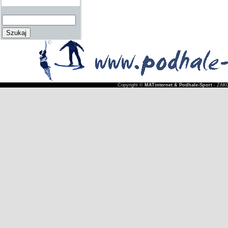
Copyright ©
MATinternet & Podhale-Sport
- ZAKO