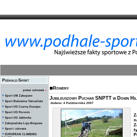
Podhale-Sport
Rowery
pokaż schowek
»
Sport UM Zakopane
Jubileuszowy Puchar SNPTT w Down Hill
Sport Bukowina Tatrzańska
dodano: 4 Października 2007
Sport UG Czarny Dunajec
Sport UG Poronin
Z
Sport UG Jabłonka
n
Zakopiańska Liga Biegowa
Z
Sport i zdrowie
t
P
EUROPEAN CLIMBING