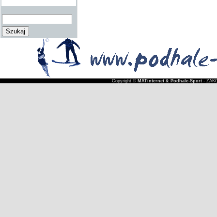
Copyright ©
MATinternet & Podhale-Sport
- ZAKO