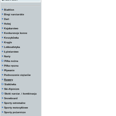
Biathlon
Biegi narciarskie
Dart
Hokej
Kajakarstwo
Konkurencje konne
Koszykówka
Kręgle
Lekkoatletyka
Łyżwiarstwo
Narty
Piłka nożna
Piłka ręczna
Pływanie
Podnoszenie ciężarów
Rowery
Siatkówka
Ski-Alpinizm
Skoki narciar. i kombinacja
Snowboard
Sporty extremalne
Sporty motocyklowe
Sporty pożarnicze