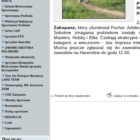
ROUTE
p
Szkoła Mistrzostwa
I
Sportowego
p
Sportowcy Podhala
Plebiscyt Najlepszy
Z
Sportowiec Podhala
Zakopane,
który ufundował Puchar Jubile
Orlen CUP
Sobotnie zmagania podzielone zostały n
Igrzyska STO
Masters, Hobby i Elita. Czekają atrakcyjn
kategorii, a wieczorem - tzw. impreza i
Igrzyska lekarskie
Można jeszcze zgłaszać się do zawodó
ZIMOWE IGRZYSKA
POLONIJNE
zawodów na Harendzie do godz.11.00.
Olimpiada młodzieży
Igrzyska Olimpijskie
Mistrzostwa Świata Igrzyska
Europejskie
Tour De Pologne Maratony
LANG TEAM
Uniwersjady, MS Juniorów
ZIOM
COS Zakopane
««
Powrót do listy wiadomości
Zapisz w schowku
Obiekty Sportowe
Rozmaitości
Kluby sportowe
REDAKCJA
Linki
Zapowiedzi
Dyscypliny