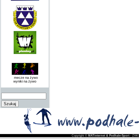
mecze na żywo
wyniki na żywo
Copyright ©
MATinternet & Podhale-Sport
- ZAKO