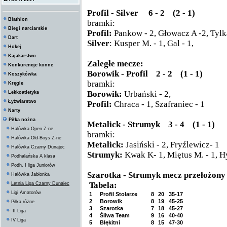
Profil
- Silver 6 - 2 (2 - 1)
Biathlon
bramki:
Biegi narciarskie
Profil:
Pankow - 2, Głowacz A -2, Tylka
Dart
Silver
: Kusper M. - 1, Gal - 1,
Hokej
Kajakarstwo
Zaległe mecze:
Konkurencje konne
Borowik - Profil 2 - 2 (1 - 1)
Koszykówka
bramki:
Kręgle
Borowik:
Urbański - 2,
Lekkoatletyka
Łyżwiarstwo
Profil:
Chraca - 1, Szafraniec - 1
Narty
Piłka nożna
Metalick - Strumyk 3 - 4 (1 - 1)
Halówka Open Z-ne
bramki:
Halówka Old-Boys Z-ne
Metalick:
Jasiński - 2, Fryźlewicz- 1
Halówka Czarny Dunajec
Strumyk:
Kwak K- 1, Miętus M. - 1, Hy
Podhalańska A klasa
Podh. I liga Juniorów
Szarotka - Strumyk mecz przełożony
Halówka Jabłonka
Tabela:
Letnia Liga Czarny Dunajec
Ligi Amatorów
1
Profil Stolarze
8
20
35-17
2
Borowik
8
19
45-25
Piłka różne
3
Szarotka
7
18
45-27
II Liga
4
Śliwa Team
9
16
40-40
IV Liga
5
Błękitni
8
15
47-30