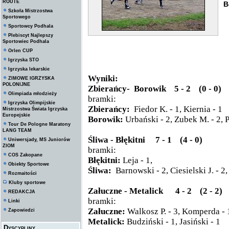
ROUTE
B
Szkoła Mistrzostwa
Sportowego
Sportowcy Podhala
Plebiscyt Najlepszy
Sportowiec Podhala
Orlen CUP
Igrzyska STO
Igrzyska lekarskie
Wyniki:
ZIMOWE IGRZYSKA
POLONIJNE
Zbierańcy- Borowik 5 - 2 (0 - 0)
Olimpiada młodzieży
bramki:
Igrzyska Olimpijskie
Zbierańcy:
Fiedor K. - 1, Kiernia - 1
Mistrzostwa Świata Igrzyska
Europejskie
Borowik:
Urbański - 2, Zubek M. - 2, P
Tour De Pologne Maratony
LANG TEAM
Śliwa - Błękitni 7 - 1 (4 - 0)
Uniwersjady, MS Juniorów
ZIOM
bramki:
COS Zakopane
Błękitni:
Leja - 1,
Obiekty Sportowe
Śliwa:
Barnowski - 2, Ciesielski J. - 2
Rozmaitości
Kluby sportowe
Załuczne - Metalick 4 - 2 (2 - 2)
REDAKCJA
bramki:
Linki
Załuczne:
Walkosz P. - 3, Komperda -
Zapowiedzi
Metalick:
Budziński - 1, Jasiński - 1
Dyscypliny