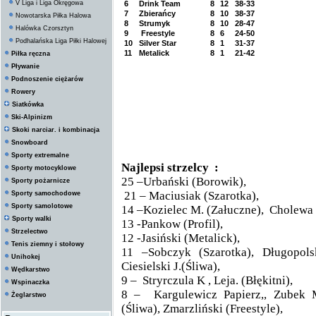
V Liga i Liga Okręgowa
6
Drink Team
8
12
38-33
7
Zbierańcy
8
10
38-37
Nowotarska Piłka Halowa
8
Strumyk
8
10
28-47
Halówka Czorsztyn
9
Freestyle
8
6
24-50
Podhalańska Liga Piłki Halowej
10
Silver Star
8
1
31-37
11
Metalick
8
1
21-42
Piłka ręczna
Pływanie
Podnoszenie ciężarów
Rowery
Siatkówka
Ski-Alpinizm
Skoki narciar. i kombinacja
Snowboard
Sporty extremalne
Najlepsi strzelcy :
Sporty motocyklowe
25 –Urbański (Borowik),
Sporty pożarnicze
21 – Maciusiak (Szarotka),
Sporty samochodowe
Sporty samolotowe
14 –Kozielec M. (Załuczne), Cholewa (
Sporty walki
13 -Pankow (Profil),
Strzelectwo
12 -Jasiński (Metalick),
Tenis ziemny i stołowy
11 –Sobczyk (Szarotka), Długopolsk
Unihokej
Ciesielski J.(Śliwa),
Wędkarstwo
9 – Stryrczula K , Leja. (Błękitni),
Wspinaczka
8 – Kargulewicz Papierz,, Zubek 
Żeglarstwo
(Śliwa), Zmarzliński (Freestyle),