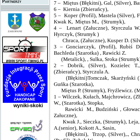
Partnerzy
7 – Miętus (Błękitni), Gal, (Silver), B
6 – Kiernia (Zbierańcy),
5 – Koper (Profil), Mastela (Silver), 
Kwak K, Miętus M., (Strumyk),
4 – Lenart (Załuczne), Styrczula W.
Hyrczyk, (Strumyk )
Chraca, (Załuczne), Kusper D. (Silver
3 – Gonciarczyk, (Profil), Rubiś D
Bachleda (Szarotka) , Rawicki Z.
(Metalick), , Sulka, Sroka (Strumyk),
2 – Dobrik, (Silver), Kozielec T.
(Zbierańcy), Styrczula A.
(Błękitni)Tomczak, Skarżyński (Fre
Guńka (Szarotka),
Miętus P. (Strumyk), Fryźlewicz. (Me
1 – Wilczek, Kułach, Majchrowicz, (Z
W., (Szarotka), Stopka,
wyniki-skoki
Rawicki M., Budziński , Głowacz J.
Załuczne),
Kwak J., Sieczka, (Strumyk), Leja, 
A.(senior), Kokott A., Sasin,
(Błękitni), Trzop, (Silver),., Chra