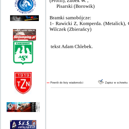
(Profil), Zubek W. ,
Pisarski (Borowik)
Bramki samobójcze:
1- Rawicki Z, Komperda. (Metalick), G
Wilczek (Zbierańcy)
tekst Adam Chlebek.
««
Powrót do listy wiadomości
Zapisz w schowku