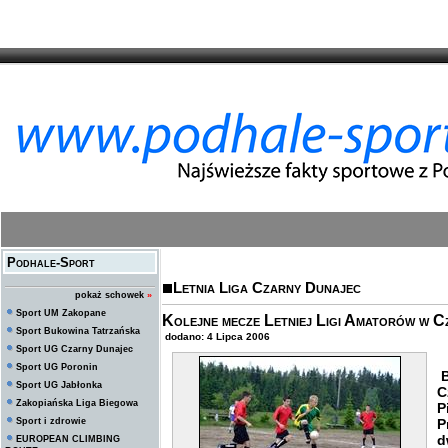
Podhale-Sport
Letnia Liga Czarny Dunajec
pokaż schowek
»
Sport UM Zakopane
Kolejne mecze Letniej Ligi Amatorów w C
Sport Bukowina Tatrzańska
dodano: 4 Lipca 2006
Sport UG Czarny Dunajec
Sport UG Poronin
B
Sport UG Jabłonka
C
Zakopiańska Liga Biegowa
P
Sport i zdrowie
P
d
EUROPEAN CLIMBING