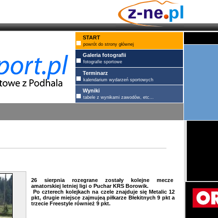
START
powrót do strony głównej
Galeria fotografii
fotografie sportowe
Terminarz
kalendarium wydarzeń sportowych
Wyniki
tabele z wynikami zawodów, etc...
26 sierpnia rozegrane zostały kolejne mecze
amatorskiej letniej ligi o Puchar KRS Borowik.
Po czterech kolejkach na czele znajduje się
Metalic 12
pkt
, drugie miejsce zajmujeą piłkarze
Błekitnych 9 pkt
a
trzecie
Freestyle również 9 pkt.