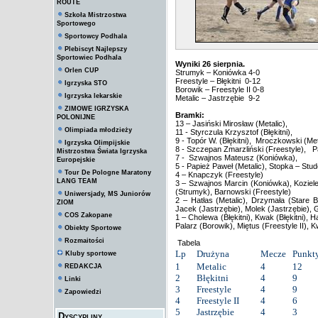
ROUTE
Szkoła Mistrzostwa
Sportowego
Sportowcy Podhala
Plebiscyt Najlepszy
Sportowiec Podhala
Wyniki 26 sierpnia.
Orlen CUP
Strumyk – Koniówka 4-0
Freestyle – Błękitni 0-12
Igrzyska STO
Borowik – Freestyle II 0-8
Igrzyska lekarskie
Metalic – Jastrzębie 9-2
ZIMOWE IGRZYSKA
Bramki:
POLONIJNE
13 – Jasiński Mirosław (Metalic),
Olimpiada młodzieży
11 - Styrczula Krzysztof (Błękitni),
9 - Topór W. (Błękitni), Mroczkowski (Met
Igrzyska Olimpijskie
8 - Szczepan Zmarzliński (Freestyle), P
Mistrzostwa Świata Igrzyska
7 - Szwajnos Mateusz (Koniówka),
Europejskie
5 - Papież Paweł (Metalic), Stopka – Stud
Tour De Pologne Maratony
4 – Knapczyk (Freestyle)
LANG TEAM
3 – Szwajnos Marcin (Koniówka), Kozielec
(Strumyk), Barnowski (Freestyle)
Uniwersjady, MS Juniorów
2 – Hatłas (Metalic), Drzymała (Stare B
ZIOM
Jacek (Jastrzębie), Molek (Jastrzębie), G
COS Zakopane
1 – Cholewa (Błękitni), Kwak (Błękitni),
Palarz (Borowik), Miętus (Freestyle II), 
Obiekty Sportowe
Rozmaitości
Tabela
Lp
Drużyna
Mecze
Punkt
Kluby sportowe
1
Metalic
4
12
REDAKCJA
2
Błękitni
4
9
Linki
3
Freestyle
4
9
Zapowiedzi
4
Freestyle II
4
6
5
Jastrzębie
4
3
Dyscypliny