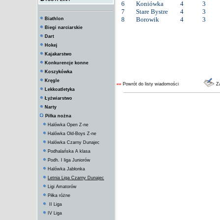
6
Koniówka
4
3
7
Stare Bystre
4
3
8
Borowik
4
3
Biathlon
Biegi narciarskie
Dart
Hokej
Kajakarstwo
Konkurencje konne
Koszykówka
Kręgle
««
Powrót do listy wiadomości
Za
Lekkoatletyka
Łyżwiarstwo
Narty
Piłka nożna
Halówka Open Z-ne
Halówka Old-Boys Z-ne
Halówka Czarny Dunajec
Podhalańska A klasa
Podh. I liga Juniorów
Halówka Jabłonka
Letnia Liga Czarny Dunajec
Ligi Amatorów
Piłka różne
II Liga
IV Liga