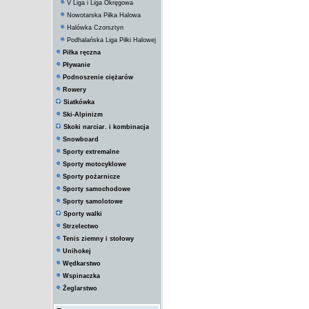
V Liga i Liga Okręgowa
Nowotarska Piłka Halowa
Halówka Czorsztyn
Podhalańska Liga Piłki Halowej
Piłka ręczna
Pływanie
Podnoszenie ciężarów
Rowery
Siatkówka
Ski-Alpinizm
Skoki narciar. i kombinacja
Snowboard
Sporty extremalne
Sporty motocyklowe
Sporty pożarnicze
Sporty samochodowe
Sporty samolotowe
Sporty walki
Strzelectwo
Tenis ziemny i stołowy
Unihokej
Wędkarstwo
Wspinaczka
Żeglarstwo