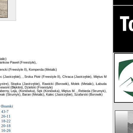
alic)
ankow Paweł (Freestyle),
encki (Freestyle II), Komperda (Metalic)
 (Jastrzębie), , Sroka Piotr (Freestyle II), Chraca (Jastrzębie), Miętus M
ystre), Stopka (Jastrzębie), Rawicki (Borowik), Molek (Metalic), Łabuda
ewont (Błękitni), Dzielski (Freestyle)
 Haberny, Leja, (Koniówka), Sęk (Koniówka), Miętus M. , Rebieda (Strumyk),
Kwak (Strumyk), Baran (Metalic), Kalec (Jastrzębie), Szafarski (Borowik)
y
Bramki
43-7
26-11
18-22
20-18
16-26