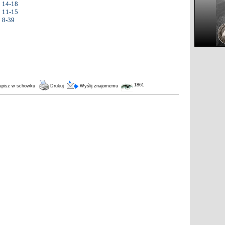
14-18
11-15
8-39
1861
pisz w schowku
Drukuj
Wyślij znajomemu