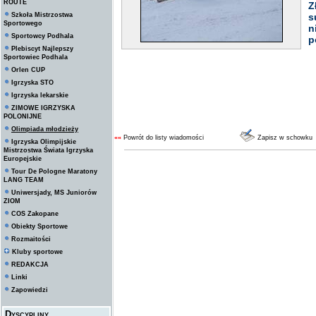
ROUTE
Z
Szkoła Mistrzostwa
s
Sportowego
n
Sportowcy Podhala
p
Plebiscyt Najlepszy
Sportowiec Podhala
Orlen CUP
Igrzyska STO
Igrzyska lekarskie
ZIMOWE IGRZYSKA
POLONIJNE
Olimpiada młodzieży
««
Powrót do listy wiadomości
Zapisz w schowku
Igrzyska Olimpijskie
Mistrzostwa Świata Igrzyska
Europejskie
Tour De Pologne Maratony
LANG TEAM
Uniwersjady, MS Juniorów
ZIOM
COS Zakopane
Obiekty Sportowe
Rozmaitości
Kluby sportowe
REDAKCJA
Linki
Zapowiedzi
Dyscypliny