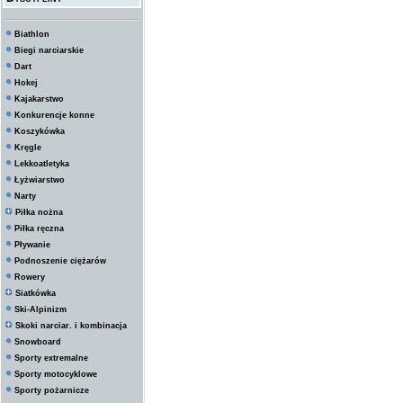
Biathlon
Biegi narciarskie
Dart
Hokej
Kajakarstwo
Konkurencje konne
Koszykówka
Kręgle
Lekkoatletyka
Łyżwiarstwo
Narty
Piłka nożna
Piłka ręczna
Pływanie
Podnoszenie ciężarów
Rowery
Siatkówka
Ski-Alpinizm
Skoki narciar. i kombinacja
Snowboard
Sporty extremalne
Sporty motocyklowe
Sporty pożarnicze