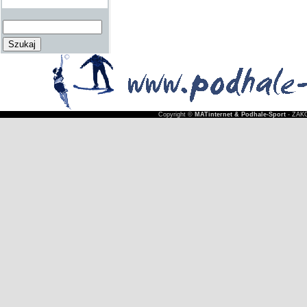
Copyright ©
MATinternet & Podhale-Sport
- ZAKO