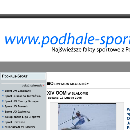
Podhale-Sport
Olimpiada młodzieży
pokaż schowek
»
Sport UM Zakopane
XIV OOM w slalomie
Sport Bukowina Tatrzańska
dodano: 16 Lutego 2008
Sport UG Czarny Dunajec
Sport UG Poronin
W
Sport UG Jabłonka
s
Zakopiańska Liga Biegowa
O
Sport i zdrowie
J
P
EUROPEAN CLIMBING