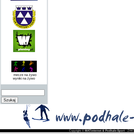
mecze na żywo
wyniki na żywo
Copyright ©
MATinternet & Podhale-Sport
- ZAKO