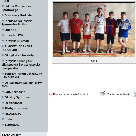
ROUTE
Szkoła Mistrzostwa
Sportowego
Sportowcy Podhala
Plebiscyt Najlepszy
Sportowiec Podhala
Orlen CUP
Igrzyska STO
Igrzyska lekarskie
ZIMOWE IGRZYSKA
POLONIJNE
Olimpiada młodzieży
Igrzyska Olimpijskie
SP 1
Mistrzostwa Świata Igrzyska
Europejskie
Tour De Pologne Maratony
LANG TEAM
Uniwersjady, MS Juniorów
ZIOM
COS Zakopane
««
Powrót do listy wiadomości
Zapisz w schowku
Obiekty Sportowe
Rozmaitości
Kluby sportowe
REDAKCJA
Linki
Zapowiedzi
Dyscypliny