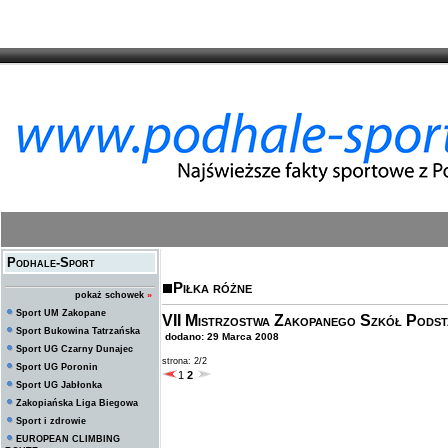
Podhale-Sport
Piłka różne
pokaż schowek
»
Sport UM Zakopane
VII Mistrzostwa Zakopanego Szkół Podst
Sport Bukowina Tatrzańska
dodano: 29 Marca 2008
Sport UG Czarny Dunajec
strona: 2/2
Sport UG Poronin
1
2
Sport UG Jabłonka
Zakopiańska Liga Biegowa
Sport i zdrowie
EUROPEAN CLIMBING