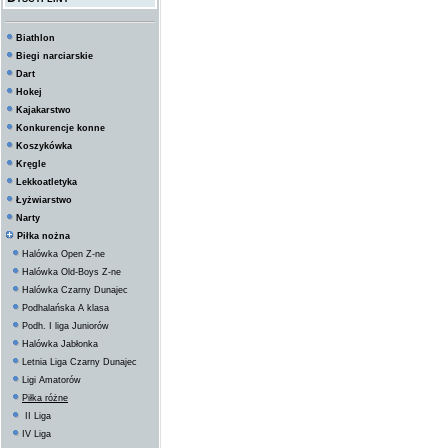
Biathlon
Biegi narciarskie
Dart
Hokej
Kajakarstwo
Konkurencje konne
Koszykówka
Kręgle
Lekkoatletyka
Łyżwiarstwo
Narty
Piłka nożna
Halówka Open Z-ne
Halówka Old-Boys Z-ne
Halówka Czarny Dunajec
Podhalańska A klasa
Podh. I liga Juniorów
Halówka Jabłonka
Letnia Liga Czarny Dunajec
Ligi Amatorów
Piłka różne
II Liga
IV Liga