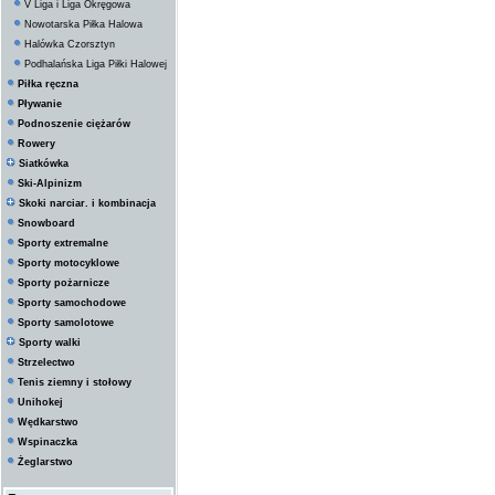
V Liga i Liga Okręgowa
Nowotarska Piłka Halowa
Halówka Czorsztyn
Podhalańska Liga Piłki Halowej
Piłka ręczna
Pływanie
Podnoszenie ciężarów
Rowery
Siatkówka
Ski-Alpinizm
Skoki narciar. i kombinacja
Snowboard
Sporty extremalne
Sporty motocyklowe
Sporty pożarnicze
Sporty samochodowe
Sporty samolotowe
Sporty walki
Strzelectwo
Tenis ziemny i stołowy
Unihokej
Wędkarstwo
Wspinaczka
Żeglarstwo