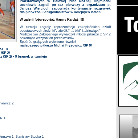
Podstawowych w Halowej Piłce Nożnej. Najmłodsi
uczniowie zagrali po raz pierwszy a organizator p.
Janusz Wiercioch zapowiada kontynuację rozgrywek
dla pierwszo- i drugoklasistów w kolejnych latach.
W galerii fotoreportaż Hanny Kardaś !!!!
W turnieju zagrały reprezentacje zakopiańskich szkół
podstawowych „jedynki”, „dwójki”, „trójki” i „dziewiątki”.
Mistrzostwo Zakopanego wywalczyli młodzi piłkarze z SP 2
pokonując wszystkich przeciwników.
Spośród grających wyłoniono również:
najlepszego piłkarza Michał Fryzowicz /SP 9/
SP 1/
/SP 2/
 /SP 2/ - 9 bramek w turnieju
niewicz 2
ik 1
grzyn 1, Stanisław Stopka 1