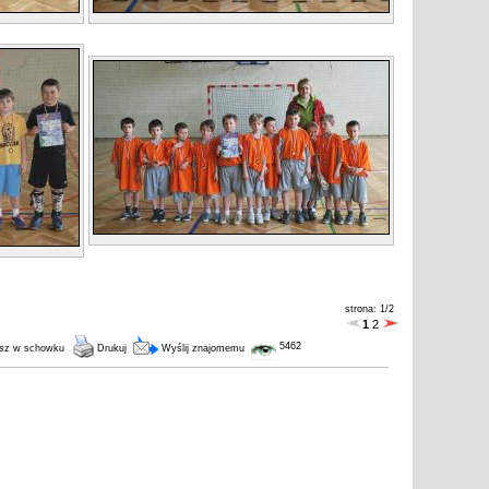
strona: 1/2
1
2
5462
sz w schowku
Drukuj
Wyślij znajomemu