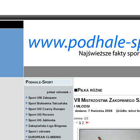
Podhale-Sport
Piłka różne
pokaż schowek
»
Sport UM Zakopane
VII Mistrzostwa Zakopanego S
Sport Bukowina Tatrzańska
i młodsi
Sport UG Czarny Dunajec
dodano: 7 Kwietnia 2008 (źródło: tekst fo
Sport UG Poronin
strona: 1/2
Sport UG Jabłonka
1
2
Zakopiańska Liga Biegowa
Sport i zdrowie
EUROPEAN CLIMBING