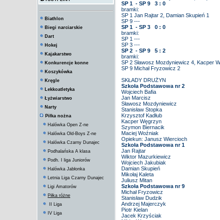
SP 1 - SP 9 3 : 0
bramki:
SP 1 Jan Rajtar 2, Damian Skupień 1
Biathlon
SP 9 ---
SP 1 - SP 3 0 : 0
Biegi narciarskie
bramki:
Dart
SP 1 ---
SP 3 ---
Hokej
SP 2 - SP 9 5 : 2
Kajakarstwo
bramki:
SP 2 Sławosz Mozdyniewicz 4, Kacper 
Konkurencje konne
SP 9 Michał Fryzowicz 2
Koszykówka
SKŁADY DRUŻYN
Kręgle
Szkoła Podstawowa nr 2
Lekkoatletyka
Wojciech Bafia
Jan Marcisz
Łyżwiarstwo
Sławosz Mozdyniewicz
Narty
Stanisław Stopka
Krzysztof Kadłub
Piłka nożna
Kacper Węgrzyn
Halówka Open Z-ne
Szymon Biernacik
Maciej Woźniak
Halówka Old-Boys Z-ne
Opiekun: Janusz Wiercioch
Halówka Czarny Dunajec
Szkoła Podstawowa nr 1
Jan Rajtar
Podhalańska A klasa
Wiktor Mazurkiewicz
Podh. I liga Juniorów
Wojciech Jakubiak
Damian Skupień
Halówka Jabłonka
Mikołaj Kaleta
Letnia Liga Czarny Dunajec
Juliusz Mitan
Szkoła Podstawowa nr 9
Ligi Amatorów
Michał Fryzowicz
Piłka różne
Stanisław Dudzik
Andrzej Majerczyk
II Liga
Piotr Kielan
IV Liga
Jacek Krzyściak