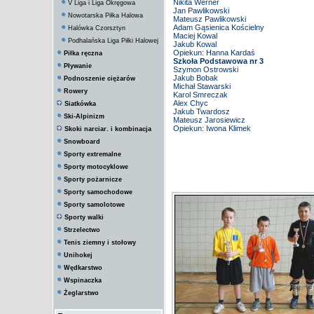
Nikita Werner
V Liga i Liga Okręgowa
Jan Pawlikowski
Nowotarska Piłka Halowa
Mateusz Pawlikowski
Adam Gąsienica Kościelny
Halówka Czorsztyn
Maciej Kowal
Podhalańska Liga Piłki Halowej
Jakub Kowal
Opiekun: Hanna Kardaś
Piłka ręczna
Szkoła Podstawowa nr 3
Pływanie
Szymon Ostrowski
Jakub Bobak
Podnoszenie ciężarów
Michał Stawarski
Rowery
Karol Smreczak
Alex Chyc
Siatkówka
Jakub Twardosz
Ski-Alpinizm
Mateusz Jarosiewicz
Opiekun: Iwona Klimek
Skoki narciar. i kombinacja
Snowboard
Sporty extremalne
Sporty motocyklowe
Sporty pożarnicze
Sporty samochodowe
Sporty samolotowe
Sporty walki
Strzelectwo
Tenis ziemny i stołowy
Unihokej
Wędkarstwo
Wspinaczka
Żeglarstwo