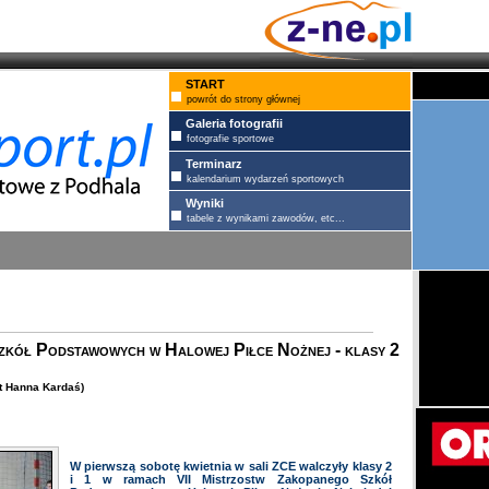
START
powrót do strony głównej
Galeria fotografii
fotografie sportowe
Terminarz
kalendarium wydarzeń sportowych
Wyniki
tabele z wynikami zawodów, etc...
zkół Podstawowych w Halowej Piłce Nożnej - klasy 2
t Hanna Kardaś)
W pierwszą sobotę kwietnia w sali ZCE walczyły klasy 2
i 1 w ramach VII Mistrzostw Zakopanego Szkół