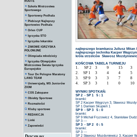
ROUTE
Szkoła Mistrzostwa
Sportowego
Sportowcy Podhala
Plebiscyt Najlepszy
Sportowiec Podhala
Orlen CUP
Igrzyska STO
Igrzyska lekarskie
ZIMOWE IGRZYSKA
najlepszego bramkarza Juliusz Mitan /
POLONIJNE
najlepszego technika Kacper Węgrzyn 
króla strzelców Sławosz Mozdyniewicz
Olimpiada młodzieży
Igrzyska Olimpijskie
KOŃCOWA TABELA TURNIEJU
Mistrzostwa Świata Igrzyska
1.
SP 2
3
9
15
3
Europejskie
2.
SP 1
3
4
4
5
Tour De Pologne Maratony
3.
SP 9
3
3
7
8
LANG TEAM
4.
SP 3
3
1
0
10
Uniwersjady, MS Juniorów
ZIOM
WYNIKI SPOTKAŃ:
COS Zakopane
SP 2 - SP 1 5 : 1
Obiekty Sportowe
bramki:
SP 2 Kacper Węgrzyn 3, Sławosz Mozdy
Rozmaitości
SP 1 Damian Skupień 1
Kluby sportowe
SP 9 - SP 3 5 : 0
bramki:
REDAKCJA
SP 9 Michał Fryzowicz 4, Stanisław Dudz
Linki
SP 3 ---
SP 3 - SP 2 0 : 5
Zapowiedzi
bramki:
SP 3 ---
SP 2 Sławosz Mozdyniewicz 3, Kacper Wę
Dyscypliny