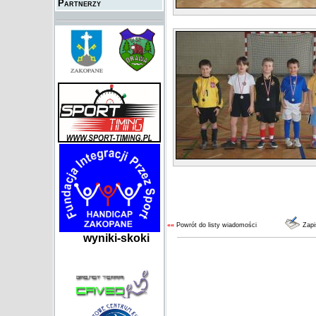
Partnerzy
««
Powrót do listy wiadomości
Zapi
wyniki-skoki