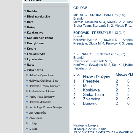
GRUPA B
Biathlon
METALIC - SROKA TEAM 11:3 (6:0)
Biegi narciarskie
Bramki:
Metalic: Malacina M. 4, Rawicki Z. 2, Jas
Dart
Sroka Team: Styrczula K. 2, Miętus R. 1,
Hokej
BOROWIK - FREESTYLE 4:13 (1:4)
Kajakarstwo
Bramki:
Konkurencje konne
Borowik: Tylka B. 1, Rawicki D. 1, Stopka
Freestyle: Długa M. 4, Pankow P. 3, Lena
Koszykówka
Kręgle
ZBIERAŃCY - KONIÓWKA 1:5 (0:2)
Lekkoatletyka
Bramki:
Łyżwiarstwo
Zbierańcy: Łuszczek M. 1,
Koniówka: Szwajnos M. 2, Sęk K. 1,Habern
Narty
Tabela gr B:
Piłka nożna
L.p.
Mecze
Pkt
Halówka Open Z-ne
Nazwa Drużyny
1.
Freestyle
2
6
Halówka Old-Boys Z-ne
2.
Metalic
2
6
Halówka Czarny Dunajec
3.
Koniówka
2
3
Podhalańska A klasa
4.
Sroka Team
2
3
Podh. I liga Juniorów
5.
Zbierańcy
2
0
Halówka Jabłonka
6.
Borowik
2
0
Letnia Liga Czarny Dunajec
Ligi Amatorów
Piłka różne
II Liga
Następna kolejka:
III Kolejka 22-06-2008r.
IV Liga
13:00 VICTORIA ODROWĄŻ – WĄSIK 