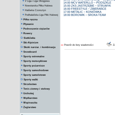
V Liga i Liga Okręgowa
14:00 MCV WATERLLO – PODSZKLE
15:00 ZKS JASTRZĘBIE – STRUMYK
Nowotarska Piłka Halowa
16:00 FREESTYLE – ZBIERAŃCE
Halówka Czorsztyn
17:00 METALIC – KONIÓWKA
18:00 BOROWIK – SROKA TEAM
Podhalańska Liga Piłki Halowej
Piłka ręczna
Pływanie
Podnoszenie ciężarów
Rowery
Siatkówka
Ski-Alpinizm
««
Powrót do listy wiadomości
Za
Skoki narciar. i kombinacja
Snowboard
Sporty extremalne
Sporty motocyklowe
Sporty pożarnicze
Sporty samochodowe
Sporty samolotowe
Sporty walki
Strzelectwo
Tenis ziemny i stołowy
Unihokej
Wędkarstwo
Wspinaczka
Żeglarstwo