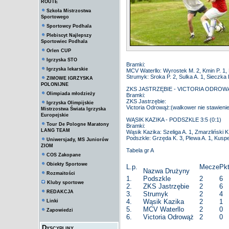
ROUTE
Szkoła Mistrzostwa
Sportowego
Sportowcy Podhala
Plebiscyt Najlepszy
Sportowiec Podhala
Orlen CUP
Igrzyska STO
Bramki:
Igrzyska lekarskie
MCV Waterllo: Wyrostek M. 2, Kmin P. 1, 
Strumyk: Sroka P. 2, Sulka A. 1, Sieczka D
ZIMOWE IGRZYSKA
POLONIJNE
ZKS JASTRZĘBIE - VICTORIA ODROWĄŻ
Olimpiada młodzieży
Bramki:
ZKS Jastrzębie:
Igrzyska Olimpijskie
Victoria Odrowąż:(walkower nie stawieni
Mistrzostwa Świata Igrzyska
Europejskie
WĄSIK KAZIKA - PODSZKLE 3:5 (0:1)
Tour De Pologne Maratony
Bramki:
LANG TEAM
Wąsik Kazika: Szeliga A. 1, Zmarzliński K.
Podszkle: Grzęda K. 3, Plewa A. 1, Kuspe
Uniwersjady, MS Juniorów
ZIOM
Tabela gr A
COS Zakopane
Obiekty Sportowe
L.p.
Mecze
Pkt
Nazwa Drużyny
Rozmaitości
1.
Podszkle
2
6
Kluby sportowe
2.
ZKS Jastrzębie
2
6
REDAKCJA
3.
Strumyk
2
4
4.
Wąsik Kazika
2
1
Linki
5.
MCV Waterllo
2
0
Zapowiedzi
6.
Victoria Odrowąż
2
0
Dyscypliny