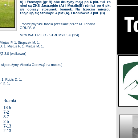
A) i Freestyle (gr B) obe druzyny mają po 6 pkt. tuż za
nimi są ZKS Jastrzębie (A) i Metalic(B) rónież po 6 pkt
ale gorszy stosunek bramek. Na trzecim miejscu
znajdują się Strumyk 4 pkt (A), i Koniówka 3 pkt (B)
Poniżej wyniki i tabela przesłane przez M. Lenarta.
GRUPA A
MCV WATERLLO - STRUMYK 5:6 (2:4)
Miętus P. 1, Strączek M. 1,
. 1, Miętus P. 1, Miętus M. 1,
 3:0 (walkower)
e się drużyny Victoria Odrowąż na meczu)
 1, Rubiś D. 1,
r D. 1,
.
Bramki
18-5
7-2
8-7
2-5
7-13
2-13