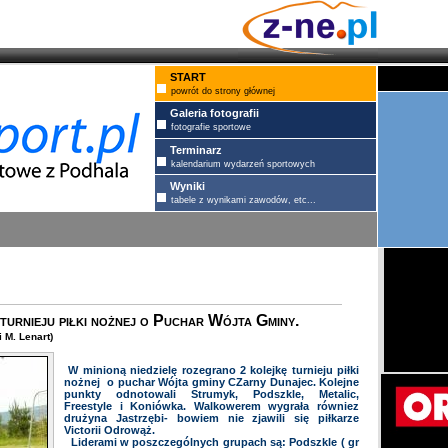
START
powrót do strony głównej
Galeria fotografii
fotografie sportowe
Terminarz
kalendarium wydarzeń sportowych
Wyniki
tabele z wynikami zawodów, etc...
turnieju piłki nożnej o Puchar Wójta Gminy.
 M. Lenart)
W minioną niedzielę rozegrano 2 kolejkę turnieju piłki
nożnej o puchar Wójta gminy CZarny Dunajec. Kolejne
punkty odnotowali Strumyk, Podszkle, Metalic,
Freestyle i Koniówka. Walkowerem wygrała równiez
drużyna Jastrzębi- bowiem nie zjawili się piłkarze
Victorii Odrowąż.
Liderami w poszczególnych grupach są: Podszkle ( gr