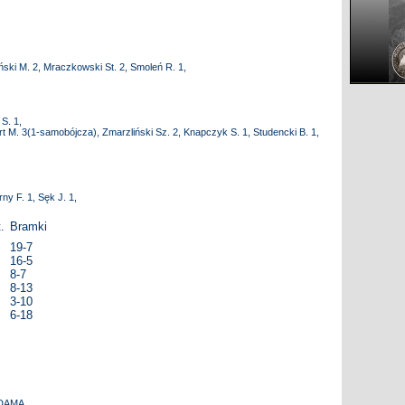
iński M. 2, Mraczkowski St. 2, Smoleń R. 1,
 S. 1,
rt M. 3(1-samobójcza), Zmarzliński Sz. 2, Knapczyk S. 1, Studencki B. 1,
y F. 1, Sęk J. 1,
.
Bramki
19-7
16-5
8-7
8-13
3-10
6-18
ADAMA