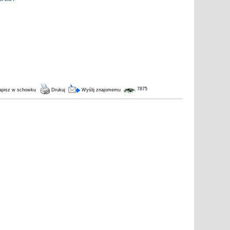
7875
pisz w schowku
Drukuj
Wyślij znajomemu