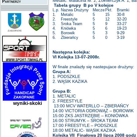
Metalic: Malacina M. 2, Żołnierczyk A. 1, Ba
Partnerzy
Tabela grupy B po V kolejce
L.p.
Nazwa Drużyny
Mecze
Pkt.
Bramki
1.
Metalic
5
15
30-8
2.
Freestyle
5
12
32-20
3.
Sroka Team
5
9
33-27
4.
Kniówka
5
6
19-23
5.
Borowik
5
3
9-29
6.
Zbierańcy
5
0
3-19
Następna kolejka:
VI Kolejka 13-07-2008r.
W finale znalazły się nastepujace drużyny:
Grupa A:
1. PODSZKLE
2. WĄSIK KAZIKA
Grupa B:
1. METALIC
2. FREESTYLE
wyniki-skoki
13:00 MCV WATERLLO – ZBIERAŃCY (dr
14:00 VICTORIA ODROWĄŻ – BOROWIK (d
15:00 ZKS JASTRZĘBIE – KONIÓWKA (d
16:00 STRUMYK – SROKA TEAM (dru
17:00 FREESTYLE – PODSZKLE (dru
18:00 METALIC- WĄSIK KAZIKA (dru
Kolejka VII Finałowa 20 lipca 2008 godz