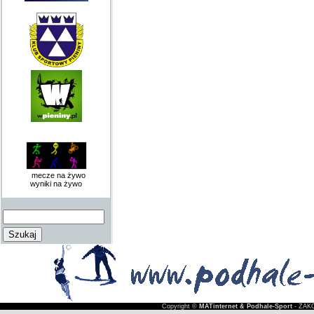
mecze na żywo
wyniki na żywo
Copyright ©
MATinternet & Podhale-Sport
- ZAKO