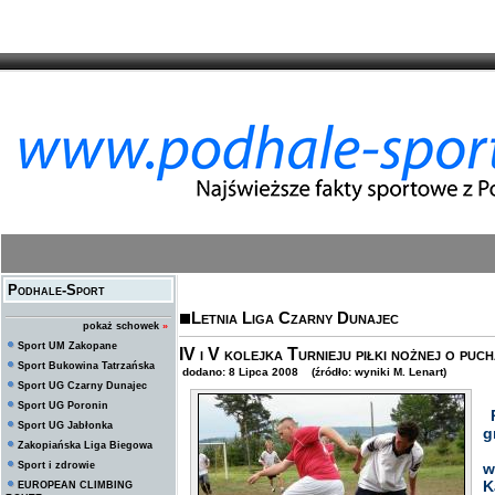
Podhale-Sport
Letnia Liga Czarny Dunajec
pokaż schowek
»
Sport UM Zakopane
IV i V kolejka Turnieju piłki nożnej o p
Sport Bukowina Tatrzańska
dodano: 8 Lipca 2008 (źródło: wyniki M. Lenart)
Sport UG Czarny Dunajec
Sport UG Poronin
P
Sport UG Jabłonka
g
Zakopiańska Liga Biegowa
O
Sport i zdrowie
w
K
EUROPEAN CLIMBING