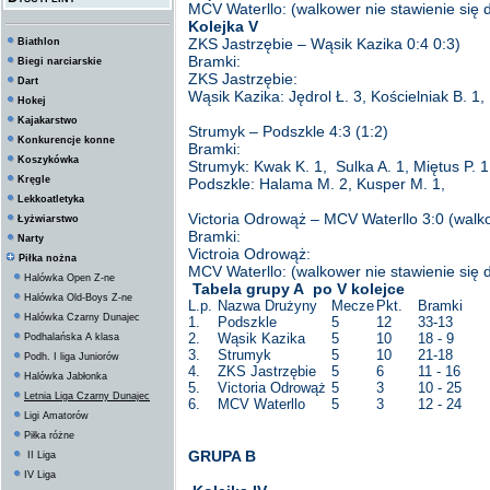
MCV Waterllo: (walkower nie stawienie się
Kolejka V
ZKS Jastrzębie – Wąsik Kazika 0:4 0:3)
Biathlon
Bramki:
Biegi narciarskie
ZKS Jastrzębie:
Dart
Wąsik Kazika: Jędrol Ł. 3, Kościelniak B. 1,
Hokej
Kajakarstwo
Strumyk – Podszkle 4:3 (1:2)
Konkurencje konne
Bramki:
Koszykówka
Strumyk: Kwak K. 1, Sulka A. 1, Miętus P. 1
Kręgle
Podszkle: Halama M. 2, Kusper M. 1,
Lekkoatletyka
Victoria Odrowąż – MCV Waterllo 3:0 (walk
Łyżwiarstwo
Bramki:
Narty
Victroia Odrowąż:
Piłka nożna
MCV Waterllo: (walkower nie stawienie się
Halówka Open Z-ne
Tabela grupy A po V kolejce
Halówka Old-Boys Z-ne
L.p.
Nazwa Drużyny
Mecze
Pkt.
Bramki
Halówka Czarny Dunajec
1.
Podszkle
5
12
33-13
2.
Wąsik Kazika
5
10
18 - 9
Podhalańska A klasa
3.
Strumyk
5
10
21-18
Podh. I liga Juniorów
4.
ZKS Jastrzębie
5
6
11 - 16
Halówka Jabłonka
5.
Victoria Odrowąż
5
3
10 - 25
Letnia Liga Czarny Dunajec
6.
MCV Waterllo
5
3
12 - 24
Ligi Amatorów
Piłka różne
GRUPA B
II Liga
IV Liga