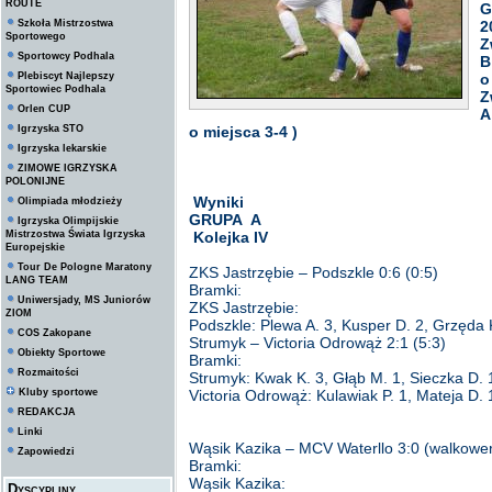
ROUTE
G
Szkoła Mistrzostwa
2
Sportowego
Z
Sportowcy Podhala
B
Plebiscyt Najlepszy
o
Sportowiec Podhala
Z
Orlen CUP
A
Igrzyska STO
o miejsca 3-4 )
Igrzyska lekarskie
ZIMOWE IGRZYSKA
POLONIJNE
Wyniki
Olimpiada młodzieży
GRUPA A
Igrzyska Olimpijskie
Mistrzostwa Świata Igrzyska
Kolejka IV
Europejskie
Tour De Pologne Maratony
ZKS Jastrzębie – Podszkle 0:6 (0:5)
LANG TEAM
Bramki:
Uniwersjady, MS Juniorów
ZKS Jastrzębie:
ZIOM
Podszkle: Plewa A. 3, Kusper D. 2, Grzęda 
COS Zakopane
Strumyk – Victoria Odrowąż 2:1 (5:3)
Obiekty Sportowe
Bramki:
Rozmaitości
Strumyk: Kwak K. 3, Głąb M. 1, Sieczka D. 
Kluby sportowe
Victoria Odrowąż: Kulawiak P. 1, Mateja D. 
REDAKCJA
Linki
Wąsik Kazika – MCV Waterllo 3:0 (walkowe
Zapowiedzi
Bramki:
Wąsik Kazika:
Dyscypliny