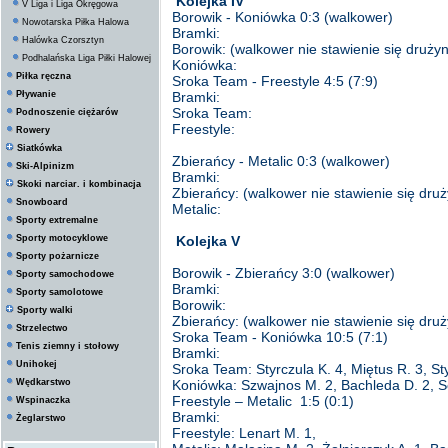
Kolejka IV
V Liga i Liga Okręgowa
Borowik - Koniówka 0:3 (walkower)
Nowotarska Piłka Halowa
Bramki:
Halówka Czorsztyn
Borowik: (walkower nie stawienie się druż
Podhalańska Liga Piłki Halowej
Koniówka:
Piłka ręczna
Sroka Team - Freestyle 4:5 (7:9)
Pływanie
Bramki:
Sroka Team:
Podnoszenie ciężarów
Freestyle:
Rowery
Siatkówka
Zbierańcy - Metalic 0:3 (walkower)
Ski-Alpinizm
Bramki:
Skoki narciar. i kombinacja
Zbierańcy: (walkower nie stawienie się dr
Snowboard
Metalic:
Sporty extremalne
Sporty motocyklowe
Kolejka V
Sporty pożarnicze
Borowik - Zbierańcy 3:0 (walkower)
Sporty samochodowe
Bramki:
Sporty samolotowe
Borowik:
Sporty walki
Zbierańcy: (walkower nie stawienie się dr
Strzelectwo
Sroka Team - Koniówka 10:5 (7:1)
Tenis ziemny i stołowy
Bramki:
Unihokej
Sroka Team: Styrczula K. 4, Miętus R. 3, Sty
Wędkarstwo
Koniówka: Szwajnos M. 2, Bachleda D. 2, Sę
Freestyle – Metalic 1:5 (0:1)
Wspinaczka
Bramki:
Żeglarstwo
Freestyle: Lenart M. 1,