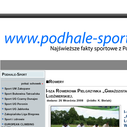
Podhale-Sport
Rowery
pokaż schowek
»
Sport UM Zakopane
I-sza Rowerowa Pielgrzymka „Gwiaździst
Sport Bukowina Tatrzańska
Ludźmierskiej.
Sport UG Czarny Dunajec
dodano: 26 Września 2008 (źródło: K. Bielak)
Sport UG Poronin
Sport UG Jabłonka
Zakopiańska Liga Biegowa
„
Sport i zdrowie
L
EUROPEAN CLIMBING
W