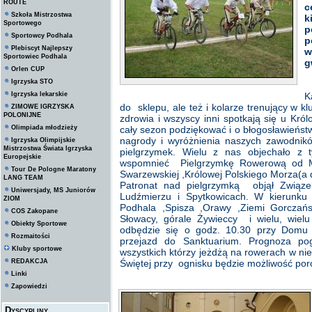
ROUTE
c
Szkoła Mistrzostwa
k
Sportowego
p
Sportowcy Podhala
p
Plebiscyt Najlepszy
w
Sportowiec Podhala
g
Orlen CUP
Igrzyska STO
Igrzyska lekarskie
K
do sklepu, ale też i kolarze trenujący w kl
ZIMOWE IGRZYSKA
POLONIJNE
zdrowia i wszyscy inni spotkają się u Królo
Olimpiada młodzieży
cały sezon podziękować i o błogosławieńst
nagrody i wyróżnienia naszych zawodnikó
Igrzyska Olimpijskie
Mistrzostwa Świata Igrzyska
pielgrzymek. Wielu z nas objechało z 
Europejskie
wspomnieć Pielgrzymkę Rowerową od Ma
Tour De Pologne Maratony
Swarzewskiej ,Królowej Polskiego Morza(a 
LANG TEAM
Patronat nad pielgrzymką objął Związ
Uniwersjady, MS Juniorów
Ludźmierzu i Spytkowicach. W kierunku
ZIOM
Podhala ,Spisza ,Orawy ,Ziemi Gorczańsk
COS Zakopane
Słowacy, górale Żywieccy i wielu, wielu
Obiekty Sportowe
odbędzie się o godz. 10.30 przy Domu 
Rozmaitości
przejazd do Sanktuarium. Prognoza po
Kluby sportowe
wszystkich którzy jeżdżą na rowerach w ni
REDAKCJA
Świętej przy ognisku będzie możliwość po
Linki
Zapowiedzi
Dyscypliny