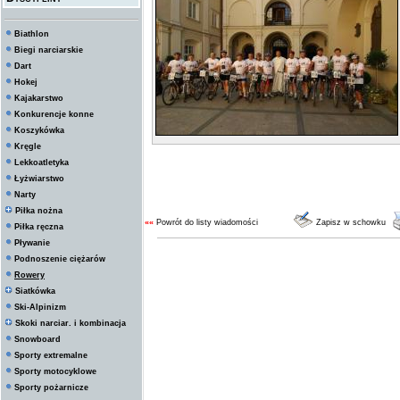
Biathlon
Biegi narciarskie
Dart
Hokej
Kajakarstwo
Konkurencje konne
Koszykówka
Kręgle
Lekkoatletyka
Łyżwiarstwo
Narty
Piłka nożna
««
Powrót do listy wiadomości
Zapisz w schowku
Piłka ręczna
Pływanie
Podnoszenie ciężarów
Rowery
Siatkówka
Ski-Alpinizm
Skoki narciar. i kombinacja
Snowboard
Sporty extremalne
Sporty motocyklowe
Sporty pożarnicze