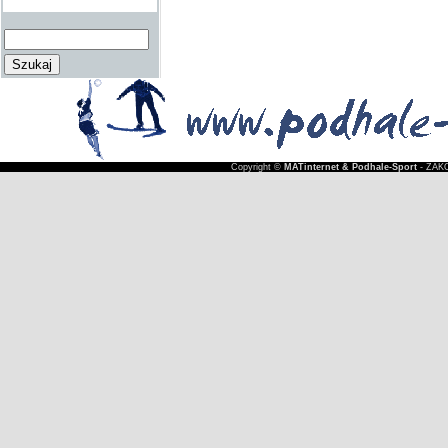
Copyright ©
MATinternet & Podhale-Sport
- ZAKO