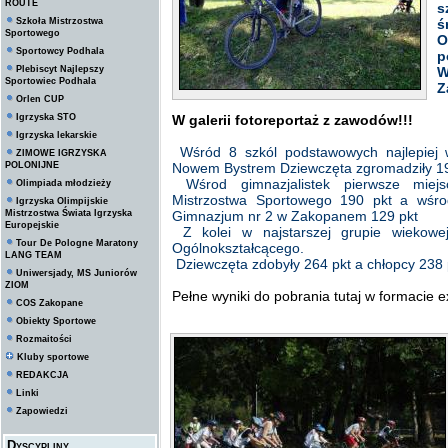
ROUTE
s
Szkoła Mistrzostwa
ś
Sportowego
O
Sportowcy Podhala
Plebiscyt Najlepszy
W
Sportowiec Podhala
Z
Orlen CUP
Igrzyska STO
W galerii fotoreportaż z zawodów!!!
Igrzyska lekarskie
Wśród 8 szkól podstawowych najlepiej
ZIMOWE IGRZYSKA
POLONIJNE
Nowem Bystrem Dziewczęta zgromadziły 198
Wśrod gimnazjalistek pierwsze miejs
Olimpiada młodzieży
Mistrzostwa Sportowego 190 pkt a wśrod 
Igrzyska Olimpijskie
Mistrzostwa Świata Igrzyska
Gimnazjum nr 2 w Zakopanem 129 pkt
Europejskie
Z kolei w najstarszej grupie wiekowej
Tour De Pologne Maratony
Ogólnokształcącego.
LANG TEAM
Dziewczęta zdobyły 264 pkt a chłopcy 238 
Uniwersjady, MS Juniorów
ZIOM
Pełne wyniki do pobrania tutaj w formacie exc
COS Zakopane
Obiekty Sportowe
Rozmaitości
Kluby sportowe
REDAKCJA
Linki
Zapowiedzi
Dyscypliny