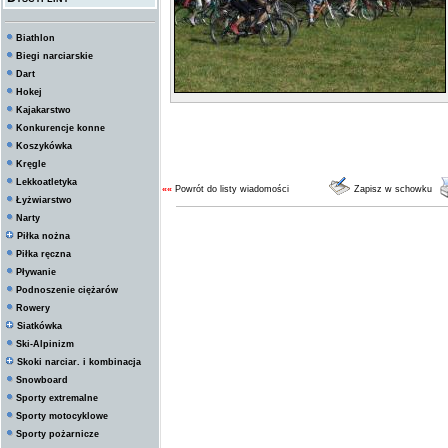
Biathlon
Biegi narciarskie
Dart
Hokej
Kajakarstwo
Konkurencje konne
Koszykówka
Kręgle
Lekkoatletyka
««
Powrót do listy wiadomości
Zapisz w schowku
Łyżwiarstwo
Narty
Piłka nożna
Piłka ręczna
Pływanie
Podnoszenie ciężarów
Rowery
Siatkówka
Ski-Alpinizm
Skoki narciar. i kombinacja
Snowboard
Sporty extremalne
Sporty motocyklowe
Sporty pożarnicze