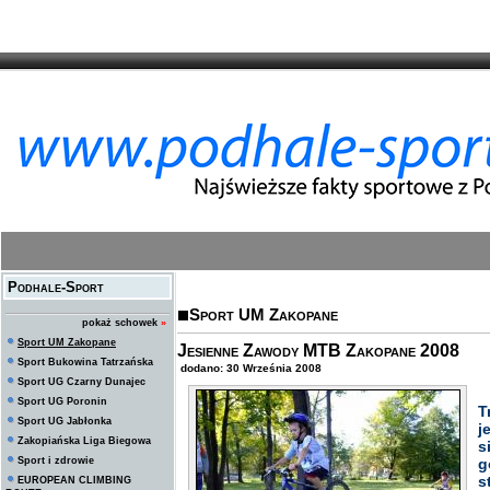
Podhale-Sport
Sport UM Zakopane
pokaż schowek
»
Sport UM Zakopane
Jesienne Zawody MTB Zakopane 2008
Sport Bukowina Tatrzańska
dodano: 30 Września 2008
Sport UG Czarny Dunajec
Sport UG Poronin
T
Sport UG Jabłonka
j
Zakopiańska Liga Biegowa
s
Sport i zdrowie
g
s
EUROPEAN CLIMBING