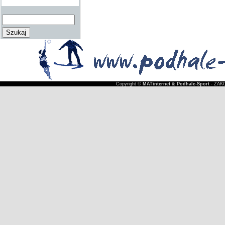
Copyright ©
MATinternet & Podhale-Sport
- ZAKO