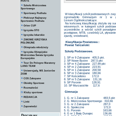
ROUTE
Szkoła Mistrzostwa
Sportowego
Sportowcy Podhala
W klasyfikacji szkół podstawowych zwyci
zgromadziło Gimnazjum nr 1 w Z
Plebiscyt Najlepszy
Liceum Ogólnokształcące.
Sportowiec Podhala
Na końcową klasyfikację złożyła się 
Orlen CUP
wiosennych. w kategorii szkół podsta
uczestników a wśród szkół ponadgimna
Igrzyska STO
przełajowe, MTB, czwórbój LA, pływanie,
Igrzyska lekarskie
zjazdy, snowboard,
ZIMOWE IGRZYSKA
Klasyfikacja Powiatowa :
POLONIJNE
Powiat Tatrzański:
Olimpiada młodzieży
Szkoły Podstawowe.
Igrzyska Olimpijskie
Mistrzostwa Świata Igrzyska
1. SP nr 9 Zakopane 405,5 pkt.
Europejskie
2. SP Nowe Bystre 287,5 pkt
Tour De Pologne Maratony
3. SP nr 4 Zakopane 227,99 pkt
LANG TEAM
4. SP nr 2 Zakopane 223,91
5. SP nr 1 Zakopane 200,58
Uniwersjady, MS Juniorów
6. SP nr 3 Zakopane 180,66
ZIOM
7. SP Kościelisko 172,0
COS Zakopane
8. SP nr 5 Zakopane 131,16
9. SP Poronin 128,91
Obiekty Sportowe
10. SP Murzasichle 117,6
Rozmaitości
Gimnazja
Kluby sportowe
REDAKCJA
1. G. nr 1 Zakopane 483,5 pkt
2. G. Mistrzostwa Sportowego 310,66
Linki
3. G. nr 2 Zakopane 287,0
Zapowiedzi
4. G. Społeczne 172,0
5. G. Poronin 163,66
6. G nr 1 Biały Dunajec 136,66
Dyscypliny