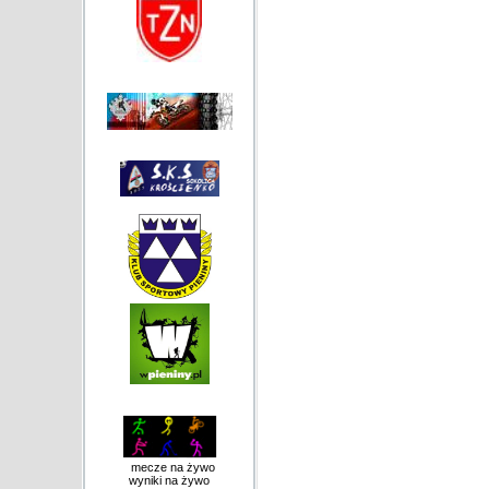
mecze na żywo
wyniki na żywo