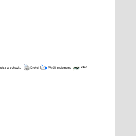
2446
pisz w schowku
Drukuj
Wyślij znajomemu