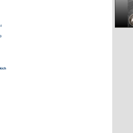
kt
9
kich