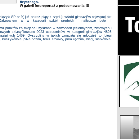
fizycznego.
W galerii fotoreportaż z podsumowania!!!!!
ężyła SP nr 9( już po raz piąty z rzędu), wśród gimnazjów najwięcej pkt
akopanem a w kategorii szkół średnich najlepsze było I
suma punktów za miejsca uzyskane w zawodach jesiennychm, zimowych i
wowych sklasyfikowano 9023 uczestników, w kategorii gimnazjów 4826
zjalnych 1469. Dyscypliny w jakich zmagała się młodzież to: biegi
 koszykówka, piłka nożna, tenis stołowy, piłka ręczna, biegi, siatkówka,