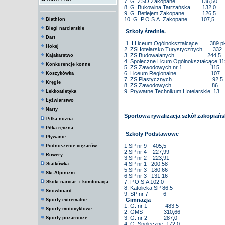
7. G. ZSO Zakopane 136,50
8. G. Bukowina Tatrzańska 132,0
9. G. Betlejem Zakopane 126,5
10. G. P.O.S.A. Zakopane 107,5
Biathlon
Biegi narciarskie
Szkoły średnie.
Dart
1. I Liceum Ogólnokształcące 389 p
Hokej
2. ZSHotelarsko Turystycznych 332
3. ZS Budowalanych 244,5
Kajakarstwo
4. Społeczne Licum Ogólnokształcące 11
Konkurencje konne
5. ZS Zawodowych nr 1 115
6. Liceum Regionalne 107
Koszykówka
7. ZS Plastycznych 92,5
Kręgle
8. ZS Zawodowych 86
9. Prywatne Technikum Hotelarskie 13
Lekkoatletyka
Łyżwiarstwo
Narty
Sportowa rywalizacja szkół zakopiańs
Piłka nożna
Piłka ręczna
Szkoły Podstawowe
Pływanie
1.SP nr 9 405,5
Podnoszenie ciężarów
2.SP nr 4 227,99
Rowery
3.SP nr 2 223,91
4.SP nr 1 200,58
Siatkówka
5.SP nr 3 180,66
Ski-Alpinizm
6.SP nr 3 131,16
7. P.O.S.A 102,0
Skoki narciar. i kombinacja
8. Katolicka SP 86,5
Snowboard
9. SP nr 7 6
Gimnazja
Sporty extremalne
1. G. nr 1 483,5
Sporty motocyklowe
2. GMS 310,66
3. G. nr 2 287,0
Sporty pożarnicze
4. G. Społeczne 172,0