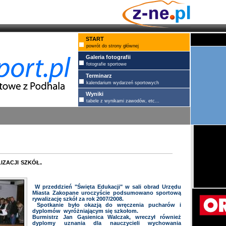
START
powrót do strony głównej
Galeria fotografii
fotografie sportowe
Terminarz
kalendarium wydarzeń sportowych
Wyniki
tabele z wynikami zawodów, etc...
zacji szkół.
W przeddzień "Święta Edukacji" w sali obrad Urzędu
Miasta Zakopane uroczyście podsumowano sportową
rywalizację szkół za rok 2007/2008.
Spotkanie było okazją do wręczenia pucharów i
dyplomów wyróżniającym się szkołom.
Burmistrz Jan Gąsienica Walczak, wreczył również
dyplomy uznania dla nauczycieli wychowania