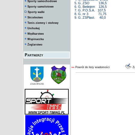
Sporty samochodowe
5. G. ZSO 136,5
6. G. Betlejem 126,5
Sporty samolotowe
7. G. P.O.S.A. 107,5
Sporty walki
8. G. nr 3 71,75
9. G. ZSPlast. 40,0
Strzelectwo
Tenis ziemny i stołowy
Unihokej
Wędkarstwo
Wspinaczka
Żeglarstwo
Partnerzy
««
Powrót do listy wiadomości
Za