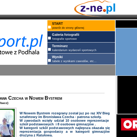
START
powrót do strony głównej
Galeria fotografii
fotografie sportowe
Terminarz
kalendarium wydarzeń sportowych
Wyniki
tabele z wynikami zawodów, etc...
sława Czecha w Nowem Bystrem
bacz)
W Nowem Bystrem rozegrany został juz po raz XIV Bieg
sztafetowy im Bronisława Czecha - patrona szkoły.
W zawodach wzięły udział 10 osobowe reprezentacje
szkół podstawowych i 8 osobowe gimnazjów .
W kategorii szkół podstawowych najlepsza okazała się
reprezentacja gospodarzy a w kategorii gimnazjów
drużyna z Ratułowa.