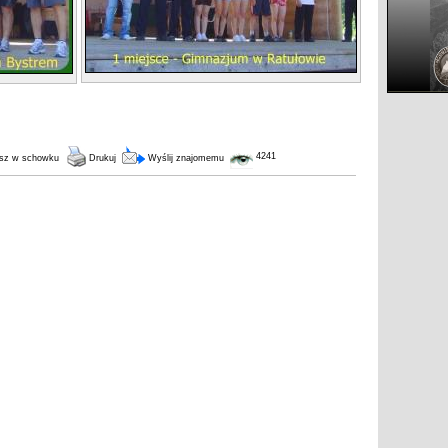
4241
sz w schowku
Drukuj
Wyślij znajomemu