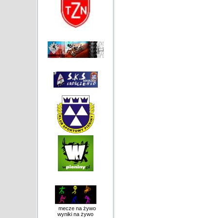
mecze na żywo
wyniki na żywo