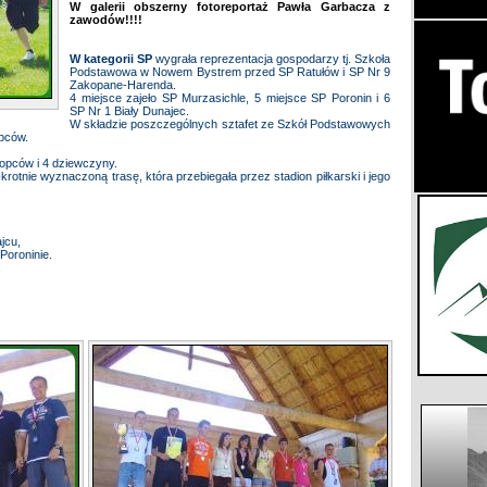
W galerii obszerny fotoreportaż Pawła Garbacza z
zawodów!!!!
W kategorii SP
wygrała reprezentacja gospodarzy tj. Szkoła
Podstawowa w Nowem Bystrem przed SP Ratułów i SP Nr 9
Zakopane-Harenda.
4 miejsce zajeło SP Murzasichle, 5 miejsce SP Poronin i 6
SP Nr 1 Biały Dunajec.
W składzie poszczególnych sztafet ze Szkół Podstawowych
opców.
opców i 4 dziewczyny.
rotnie wyznaczoną trasę, która przebiegała przez stadion piłkarski i jego
jcu,
Poroninie.
,