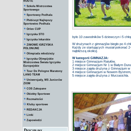
ROUTE
Szkoła Mistrzostwa
Sportowego
Sportowcy Podhala
Plebiscyt Najlepszy
Sportowiec Podhala
Orlen CUP
Igrzyska STO
było 10 zawodników 5 dziewczyn i 5 chł
Igrzyska lekarskie
W drużynach z gimnazjów biegło po 4 chł
ZIMOWE IGRZYSKA
Każdy ze startujących musiał pokonać 2-k
POLONIJNE
najbliższą okolicę.
Olimpiada młodzieży
W kategorii GIMNAZJA:
Igrzyska Olimpijskie
1 miejsce Gimnazjum Ratułów,
Mistrzostwa Świata Igrzyska
2 miejsce Gimnazjum Nr 1 w Białym Duna
Europejskie
3 miejsce zajęła drużyna z Gimnazjum w 
Tour De Pologne Maratony
4 miejsce Gimnazjum w Nowem Bystrem
LANG TEAM
5 miejsce zajęła drużyna z Murzasichla.
Uniwersjady, MS Juniorów
ZIOM
COS Zakopane
Obiekty Sportowe
Rozmaitości
Kluby sportowe
REDAKCJA
Linki
Zapowiedzi
Dyscypliny