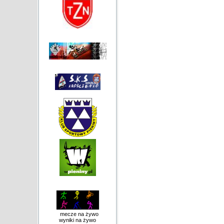
mecze na żywo
wyniki na żywo