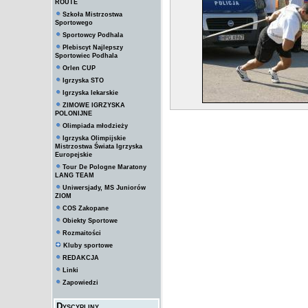
ROUTE
Szkoła Mistrzostwa
Sportowego
Sportowcy Podhala
Plebiscyt Najlepszy
Sportowiec Podhala
Orlen CUP
Igrzyska STO
Igrzyska lekarskie
ZIMOWE IGRZYSKA
POLONIJNE
Olimpiada młodzieży
Igrzyska Olimpijskie
Mistrzostwa Świata Igrzyska
Europejskie
Tour De Pologne Maratony
LANG TEAM
Uniwersjady, MS Juniorów
ZIOM
COS Zakopane
Obiekty Sportowe
Rozmaitości
Kluby sportowe
REDAKCJA
Linki
Zapowiedzi
Dyscypliny