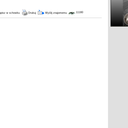
11160
pisz w schowku
Drukuj
Wyślij znajomemu