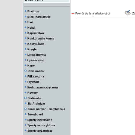
Biathlon
««
Powrót do listy wiadomości
Za
Biegi narciarskie
Dart
Hokej
Kajakarstwo
Konkurencje konne
Koszykówka
Kręgle
Lekkoatletyka
Łyżwiarstwo
Narty
Piłka nożna
Piłka ręczna
Pływanie
Podnoszenie ciężarów
Rowery
Siatkówka
Ski-Alpinizm
Skoki narciar. i kombinacja
Snowboard
Sporty extremalne
Sporty motocyklowe
Sporty pożarnicze