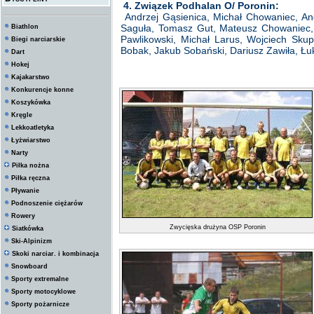
4. Związek Podhalan O/ Poronin:
Andrzej Gąsienica, Michał Chowaniec, An
Saguła, Tomasz Gut, Mateusz Chowaniec,
Biathlon
Pawlikowski, Michał Larus, Wojciech Skup
Biegi narciarskie
Bobak, Jakub Sobański, Dariusz Zawiła, Łuk
Dart
Hokej
Kajakarstwo
Konkurencje konne
Koszykówka
Kręgle
Lekkoatletyka
Łyżwiarstwo
Narty
Piłka nożna
Piłka ręczna
Pływanie
Podnoszenie ciężarów
Rowery
Zwycięska drużyna OSP Poronin
Siatkówka
Ski-Alpinizm
Skoki narciar. i kombinacja
Snowboard
Sporty extremalne
Sporty motocyklowe
Sporty pożarnicze