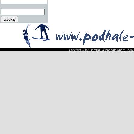
Copyright ©
MATinternet & Podhale-Sport
- ZAKO