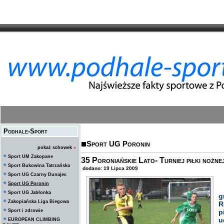
Podhale-Sport
Sport UG Poronin
pokaż schowek
»
Sport UM Zakopane
35 Poroniańskie Lato- Turniej piłki nożne
Sport Bukowina Tatrzańska
dodano: 19 Lipca 2009
Sport UG Czarny Dunajec
Sport UG Poronin
3
Sport UG Jabłonka
g
Zakopiańska Liga Biegowa
R
Sport i zdrowie
p
u
EUROPEAN CLIMBING