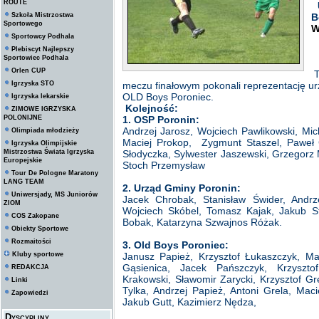
ROUTE
U
Szkoła Mistrzostwa
B
Sportowego
W
Sportowcy Podhala
Plebiscyt Najlepszy
Sportowiec Podhala
Orlen CUP
T
Igrzyska STO
meczu finałowym pokonali reprezentację ur
OLD Boys Poroniec.
Igrzyska lekarskie
Kolejność:
ZIMOWE IGRZYSKA
POLONIJNE
1. OSP Poronin:
Andrzej Jarosz, Wojciech Pawlikowski, Mic
Olimpiada młodzieży
Maciej Prokop, Zygmunt Staszel, Paweł G
Igrzyska Olimpijskie
Mistrzostwa Świata Igrzyska
Słodyczka, Sylwester Jaszewski, Grzegorz
Europejskie
Stoch Przemysław
Tour De Pologne Maratony
LANG TEAM
2. Urząd Gminy Poronin:
Uniwersjady, MS Juniorów
Jacek Chrobak, Stanisław Świder, Andrz
ZIOM
Wojciech Skóbel, Tomasz Kajak, Jakub S
COS Zakopane
Bobak, Katarzyna Szwajnos Różak.
Obiekty Sportowe
Rozmaitości
3. Old Boys Poroniec:
Kluby sportowe
Janusz Papież, Krzysztof Łukaszczyk, 
Gąsienica, Jacek Pańszczyk, Krzyszt
REDAKCJA
Krakowski, Sławomir Zarycki, Krzysztof Gr
Linki
Tylka, Andrzej Papież, Antoni Grela, M
Zapowiedzi
Jakub Gutt, Kazimierz Nędza,
Dyscypliny