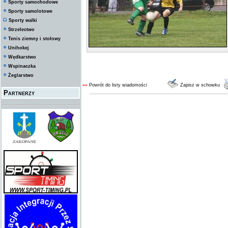
Sporty samochodowe
Sporty samolotowe
Sporty walki
Strzelectwo
Tenis ziemny i stołowy
Unihokej
Wędkarstwo
Wspinaczka
Żeglarstwo
««
Powrót do listy wiadomości
Zapisz w schowku
Partnerzy