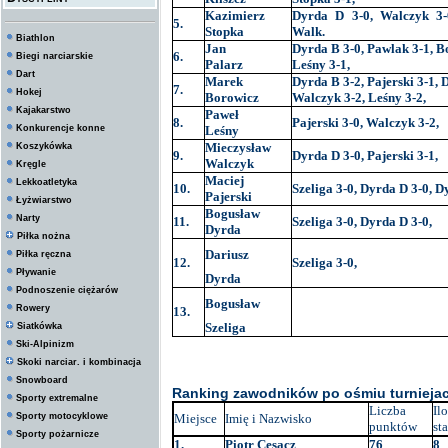
Kazimierz
Dyrda D 3-0, Walczyk 3-
5.
Stopka
Walk.
Biathlon
Jan
Dyrda B 3-0, Pawlak 3-1, B
6.
Biegi narciarskie
Palarz
Leśny 3-1,
Dart
Marek
Dyrda B 3-2, Pajerski 3-1, 
7.
Hokej
Borowicz
Walczyk 3-2, Leśny 3-2,
Kajakarstwo
Paweł
8.
Pajerski 3-0, Walczyk 3-2,
Konkurencje konne
Leśny
Mieczysław
Koszykówka
9.
Dyrda D 3-0, Pajerski 3-1,
Walczyk
Kręgle
Maciej
Lekkoatletyka
10.
Szeliga 3-0, Dyrda D 3-0, D
Pajerski
Łyżwiarstwo
Bogusław
Narty
11.
Szeliga 3-0, Dyrda D 3-0,
Dyrda
Piłka nożna
Dariusz
Piłka ręczna
12.
Szeliga 3-0,
Pływanie
Dyrda
Podnoszenie ciężarów
Bogusław
Rowery
13.
Szeliga
Siatkówka
Ski-Alpinizm
Skoki narciar. i kombinacja
Snowboard
Ranking zawodników po ośmiu turniejac
Sporty extremalne
Liczba
Il
Sporty motocyklowe
Miejsce
Imię i Nazwisko
punktów
st
Sporty pożarnicze
1.
Piotr Cesacz
76
8