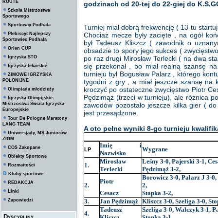
ROUTE
godzinach od 20-tej do 22-giej do K.S.
Szkoła Mistrzostwa
Sportowego
Sportowcy Podhala
Turniej miał dobrą frekwencję ( 13-tu startu
Plebiscyt Najlepszy
Chociaż mecze były zacięte , na ogół koń
Sportowiec Podhala
był Tadeusz Kliszcz ( zawodnik o uznany
Orlen CUP
obsadzie to spory jego sukces ( zwycięstwo
Igrzyska STO
po raz drugi Mirosław Terlecki ( na dwa sta
się przekonał , bo miał realną szansę n
Igrzyska lekarskie
turnieju był Bogusław Palarz , którego kont
ZIMOWE IGRZYSKA
POLONIJNE
tygodni z gry , a miał jeszcze szansę na
kroczyć po ostateczne zwycięstwo Piotr Ce
Olimpiada młodzieży
Pędzimąż (trzeci w turnieju), ale różnica 
Igrzyska Olimpijskie
Mistrzostwa Świata Igrzyska
zawodów pozostało jeszcze kilka gier ( do 
Europejskie
jest przesądzone.
Tour De Pologne Maratony
LANG TEAM
A oto pełne wyniki 8-go turnieju kwali
Uniwersjady, MS Juniorów
ZIOM
Imię i
COS Zakopane
Wygrane
LP
Nazwisko
Obiekty Sportowe
Mirosław
Leśny 3-0, Pajerski 3-1, Ces
1.
Rozmaitości
Terlecki
Pędzimąż 3-2,
Kluby sportowe
Borowicz 3-0, Palarz J 3-0,
Piotr
REDAKCJA
2.
2,
Linki
Cesacz
Stopka 3-2,
Zapowiedzi
3.
Jan Pędzimąż
Kliszcz 3-0, Szeliga 3-0, Sto
Tadeusz
Szeliga 3-0, Walczyk 3-1, Pa
4.
Dyscypliny
Kliszcz
Stopka 3-1,