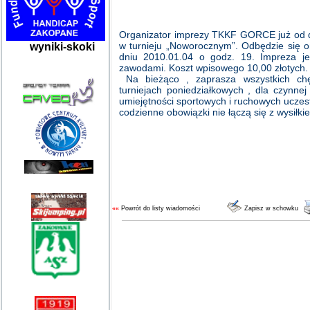
Organizator imprezy TKKF GORCE już od dz
w turnieju „Noworocznym”. Odbędzie się 
wyniki-skoki
dniu 2010.01.04 o godz. 19. Impreza j
zawodami. Koszt wpisowego 10,00 zł
Na bieżąco , zaprasza wszystkich chę
turniejach poniedziałkowych , dla czynnej 
umiejętności sportowych i ruchowych uczest
codzienne obowiązki nie łączą się z wysiłk
««
Powrót do listy wiadomości
Zapisz w schowku