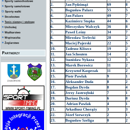
Sporty samochodowe
2.
Jan Pędzimąż
69
8
Sporty samolotowe
3.
Bogusław Palarz
55
5
Sporty walki
4.
Jan Palarz
49
7
Strzelectwo
5.
Kazimierz Stopka
44
6
Tenis ziemny i stołowy
6.
Mieczysław Walczyk
36
8
Unihokej
7.
Paweł Leśny
34
7
Wędkarstwo
8.
Mirosław Terlecki
28
2
Wspinaczka
9.
Maciej Pajerski
22
5
Żeglarstwo
10.
Tadeusz Kliszcz
19
2
Partnerzy
11.
Jan Schouten
14
2
12.
Stanisław Nykaza
12
5
13.
Marek Borowicz
11
2
14.
Krzysztof Kasprzak
11
2
15.
Piotr Pawlak
9
1
16.
Aleksander Duda
8
2
17.
Bogdan Dyrda
8
4
18.
Jerzy Jastrzębski
7
1
19.
Dariusz Dyrda
6
8
20.
Adrian Pawlak
4
1
21.
Arkadiusz Chorąży
3
3
22.
Józef Szewczyk
2
1
23.
Bogusław Szeliga
0
2