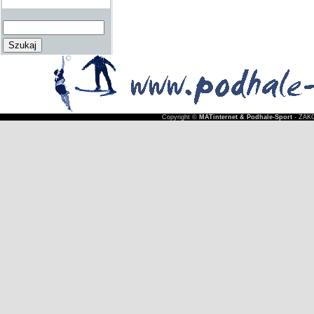
Copyright ©
MATinternet & Podhale-Sport
- ZAKO