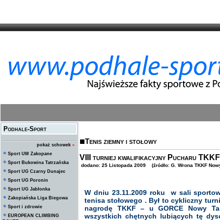
Podhale-Sport
Tenis ziemny i stołowy
pokaż schowek
»
Sport UM Zakopane
VIII turniej kwalifikacyjny Pucharu TKKF
Sport Bukowina Tatrzańska
dodano: 25 Listopada 2009 (źródło: G. Wrona TKKF Nowy
Sport UG Czarny Dunajec
Sport UG Poronin
Sport UG Jabłonka
W dniu 23.11.2009 roku w sali sportow
Zakopiańska Liga Biegowa
tenisa stołowego . Był to cykliczny tur
Sport i zdrowie
nagrodę TKKF – u GORCE Nowy Targ.
wszystkich chętnych lubiących tę dys
EUROPEAN CLIMBING