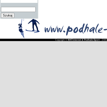
Copyright ©
MATinternet & Podhale-Sport
- ZAKO