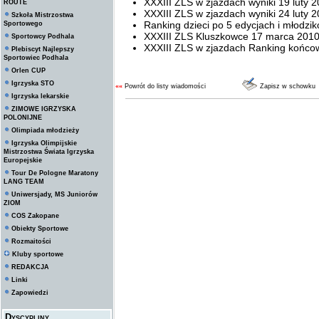
XXXIII ZLS w zjazdach wyniki 19 luty 
ROUTE
XXXIII ZLS w zjazdach wyniki 24 luty 
Szkoła Mistrzostwa
Ranking dzieci po 5 edycjach i młodzi
Sportowego
XXXIII ZLS Kluszkowce 17 marca 201
Sportowcy Podhala
XXXIII ZLS w zjazdach Ranking końco
Plebiscyt Najlepszy
Sportowiec Podhala
Orlen CUP
Igrzyska STO
««
Powrót do listy wiadomości
Zapisz w schowku
Igrzyska lekarskie
ZIMOWE IGRZYSKA
POLONIJNE
Olimpiada młodzieży
Igrzyska Olimpijskie
Mistrzostwa Świata Igrzyska
Europejskie
Tour De Pologne Maratony
LANG TEAM
Uniwersjady, MS Juniorów
ZIOM
COS Zakopane
Obiekty Sportowe
Rozmaitości
Kluby sportowe
REDAKCJA
Linki
Zapowiedzi
Dyscypliny