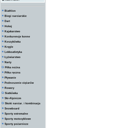
Biathlon
Biegi narciarskie
Dart
Hokej
Kajakarstwo
Konkurencje konne
Koszykówka
Kręgle
Lekkoatletyka
Łyżwiarstwo
Narty
Piłka nożna
Piłka ręczna
Pływanie
Podnoszenie ciężarów
Rowery
Siatkówka
Ski-Alpinizm
Skoki narciar. i kombinacja
Snowboard
Sporty extremalne
Sporty motocyklowe
Sporty pożarnicze