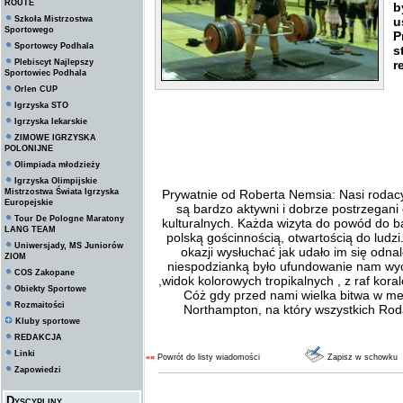
ROUTE
b
Szkoła Mistrzostwa
u
Sportowego
P
Sportowcy Podhala
s
Plebiscyt Najlepszy
r
Sportowiec Podhala
Orlen CUP
Igrzyska STO
Igrzyska lekarskie
ZIMOWE IGRZYSKA
POLONIJNE
Olimpiada młodzieży
Igrzyska Olimpijskie
Mistrzostwa Świata Igrzyska
Prywatnie od Roberta Nemsia: Nasi roda
Europejskie
są bardzo aktywni i dobrze postrzegani
Tour De Pologne Maratony
kulturalnych. Każda wizyta do powód do 
LANG TEAM
polską gościnnością, otwartością do ludz
Uniwersjady, MS Juniorów
okazji wysłuchać jak udało im się odna
ZIOM
niespodzianką było ufundowanie nam wyc
COS Zakopane
,widok kolorowych tropikalnych , z raf kora
Obiekty Sportowe
Cóż gdy przed nami wielka bitwa w mec
Rozmaitości
Northampton, na który wszystkich R
Kluby sportowe
REDAKCJA
Linki
««
Powrót do listy wiadomości
Zapisz w schowku
Zapowiedzi
Dyscypliny