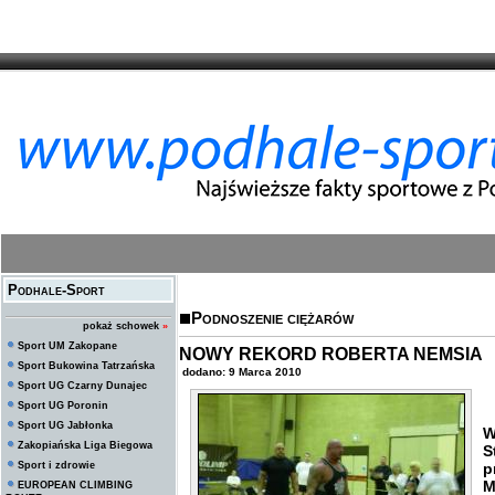
Podhale-Sport
Podnoszenie ciężarów
pokaż schowek
»
Sport UM Zakopane
NOWY REKORD ROBERTA NEMSIA
Sport Bukowina Tatrzańska
dodano: 9 Marca 2010
Sport UG Czarny Dunajec
Sport UG Poronin
Sport UG Jabłonka
W
Zakopiańska Liga Biegowa
Sport i zdrowie
p
M
EUROPEAN CLIMBING