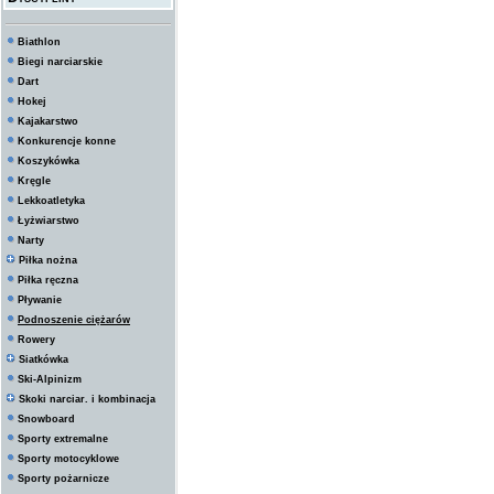
Biathlon
Biegi narciarskie
Dart
Hokej
Kajakarstwo
Konkurencje konne
Koszykówka
Kręgle
Lekkoatletyka
Łyżwiarstwo
Narty
Piłka nożna
Piłka ręczna
Pływanie
Podnoszenie ciężarów
Rowery
Siatkówka
Ski-Alpinizm
Skoki narciar. i kombinacja
Snowboard
Sporty extremalne
Sporty motocyklowe
Sporty pożarnicze