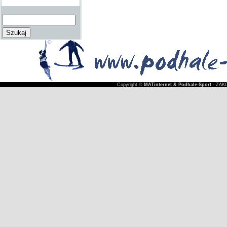
Copyright ©
MATinternet & Podhale-Sport
- ZAKO