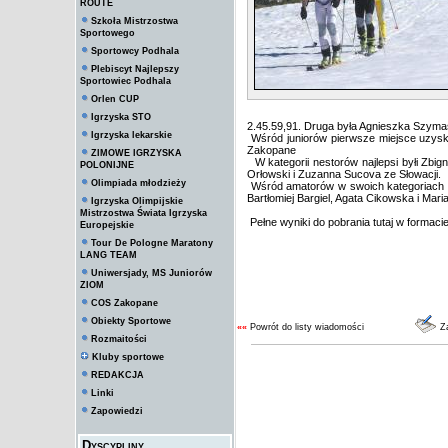
ROUTE
Szkoła Mistrzostwa
Sportowego
Sportowcy Podhala
Plebiscyt Najlepszy
Sportowiec Podhala
Orlen CUP
Igrzyska STO
2.45.59,91. Druga była Agnieszka Szym
Igrzyska lekarskie
Wśród juniorów pierwsze miejsce uzys
Zakopane
ZIMOWE IGRZYSKA
W kategorii nestorów najlepsi byłi Zbig
POLONIJNE
Orłowski i Zuzanna Sucova ze Słowacji.
Olimpiada młodzieży
Wśród amatorów w swoich kategoriach wie
Bartłomiej Bargiel, Agata Cikowska i Mar
Igrzyska Olimpijskie
Mistrzostwa Świata Igrzyska
Pełne wyniki do pobrania tutaj w formacie 
Europejskie
Tour De Pologne Maratony
LANG TEAM
Uniwersjady, MS Juniorów
ZIOM
COS Zakopane
Obiekty Sportowe
««
Powrót do listy wiadomości
Za
Rozmaitości
Kluby sportowe
REDAKCJA
Linki
Zapowiedzi
Dyscypliny