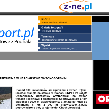
START
powrót do strony głównej
Galeria fotografii
fotografie sportowe
Terminarz
kalendarium wydarzeń sportowych
Wyniki
tabele z wynikami zawodów, etc...
penheima w narciarstwie wysokogórskim.
Ponad 100 miłosników ski alpinizmu z Czech Plski i
Słowacji stanęło na starcie XI Pucharu SNPTT Im Józefa
Oppenheima. Uczestnicy wystartowali na dwóch
trasach : sportowej i amatorskiej. Sportowa miała 17 km
długości i 1600 m przewyższenia a amatorzy mieli do
pokonania 8 km z 700 m przewyższenia.Trasy
poprowadzone były w rejonie dol Chochołowskiej.