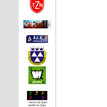
mecze na żywo
wyniki na żywo