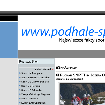
Podhale-Sport
Ski-Alpinizm
pokaż schowek
»
Sport UM Zakopane
XI Puchar SNPTT im Józefa Op
Sport Bukowina Tatrzańska
dodano: 21 Marca 2010
Sport UG Czarny Dunajec
Sport UG Poronin
Sport UG Jabłonka
Zakopiańska Liga Biegowa
Sport i zdrowie
EUROPEAN CLIMBING