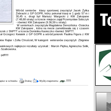
Wśród seniorów klasy sportowej zwyciężył Jacek Żyłka
Żebracki z GP GOPR, który pokonał trasę w 1 godz 57 m i
30,45 s. drugi był Mariusz Wargocki z KW Zakopane
(7.48,68 straty) a trzecie miejsce zajął Przemysław Sobczyk
- również KW Zakopane (9.36,59 s straty)
W seniorkach zwyciężyła Magdalena Derezińska -Osiecka
KW Zakopane , która na mecie zameldowała się z czasem
aszek z SNPTT a trzecia Dominika Kasieczko również SNPTT.
kał Grzegorz Kwiatek z GP GOPR a wśród juniorek Paulina Figura z KW
niew Rajtar i Zofia Chruściel, W kategorii weteranów zwyciężyli Zbigniew
kowych najlepsze rezultaty uzyskali: : Marcin Piętka, Agnieszka Solik,
ia Szatkowska.
pdf!!!!!
2221
pisz w schowku
Drukuj
Wyślij znajomemu