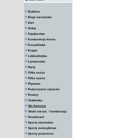
Biathlon
Biegi narciarskie
Dart
Hokej
Kajakarstwo
Konkurencje konne
Koszykówka
Kręgle
Lekkoatletyka
Łyżwiarstwo
Narty
Piłka nożna
Piłka ręczna
Pływanie
Podnoszenie ciężarów
Rowery
Siatkówka
Ski-Alpinizm
Skoki narciar. i kombinacja
Snowboard
Sporty extremalne
Sporty motocyklowe
Sporty pożarnicze