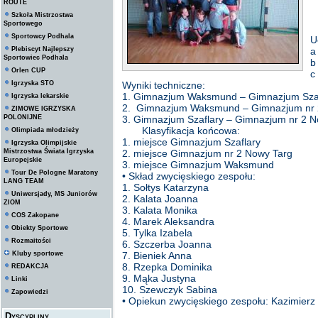
ROUTE
Szkoła Mistrzostwa
Sportowego
Sportowcy Podhala
U
Plebiscyt Najlepszy
a
Sportowiec Podhala
b
Orlen CUP
c
Igrzyska STO
Wyniki techniczne:
1. Gimnazjum Waksmund – Gimnazjum Szaf
Igrzyska lekarskie
2. Gimnazjum Waksmund – Gimnazjum nr 
ZIMOWE IGRZYSKA
POLONIJNE
3. Gimnazjum Szaflary – Gimnazjum nr 2 
Klasyfikacja końcowa:
Olimpiada młodzieży
1. miejsce Gimnazjum Szaflary
Igrzyska Olimpijskie
Mistrzostwa Świata Igrzyska
2. miejsce Gimnazjum nr 2 Nowy Targ
Europejskie
3. miejsce Gimnazjum Waksmund
Tour De Pologne Maratony
• Skład zwycięskiego zespołu:
LANG TEAM
1. Sołtys Katarzyna
Uniwersjady, MS Juniorów
2. Kalata Joanna
ZIOM
3. Kalata Monika
COS Zakopane
4. Marek Aleksandra
Obiekty Sportowe
5. Tylka Izabela
Rozmaitości
6. Szczerba Joanna
Kluby sportowe
7. Bieniek Anna
8. Rzepka Dominika
REDAKCJA
9. Mąka Justyna
Linki
10. Szewczyk Sabina
Zapowiedzi
• Opiekun zwycięskiego zespołu: Kazimierz
Dyscypliny