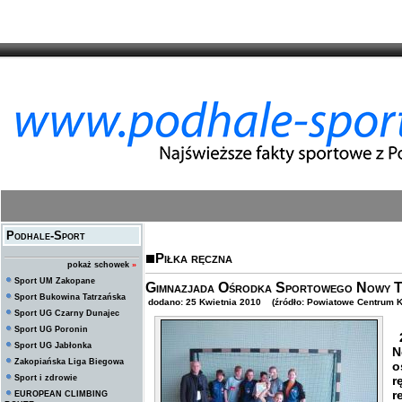
Podhale-Sport
Piłka ręczna
pokaż schowek
»
Sport UM Zakopane
Gimnazjada Ośrodka Sportowego Nowy Tar
Sport Bukowina Tatrzańska
dodano: 25 Kwietnia 2010 (źródło: Powiatowe Centrum K
Sport UG Czarny Dunajec
Sport UG Poronin
2
Sport UG Jabłonka
N
Zakopiańska Liga Biegowa
o
Sport i zdrowie
r
r
EUROPEAN CLIMBING