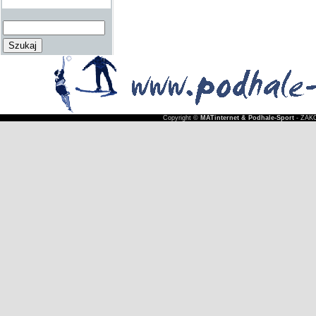
Copyright ©
MATinternet & Podhale-Sport
- ZAKO