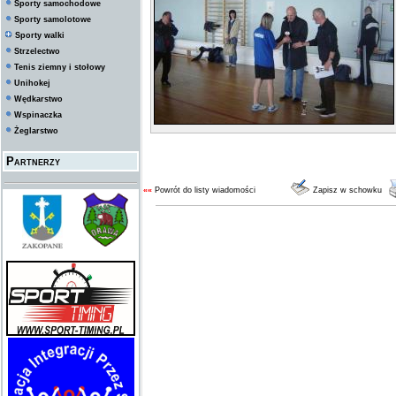
Sporty samochodowe
Sporty samolotowe
Sporty walki
Strzelectwo
Tenis ziemny i stołowy
Unihokej
Wędkarstwo
Wspinaczka
Żeglarstwo
Partnerzy
««
Powrót do listy wiadomości
Zapisz w schowku