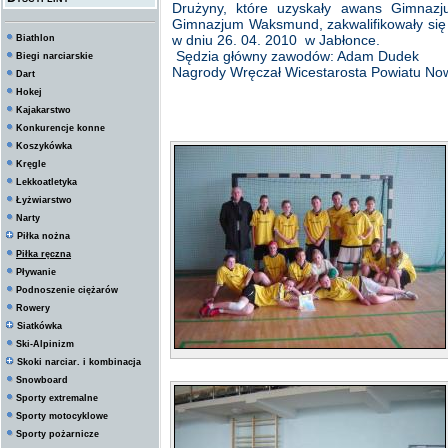
Drużyny, które uzyskały awans Gimnaz
Gimnazjum Waksmund, zakwalifikowały się
w dniu 26. 04. 2010 w Jabłonce.
Biathlon
Sędzia główny zawodów: Adam Dudek
Biegi narciarskie
Nagrody Wręczał Wicestarosta Powiatu Now
Dart
Hokej
Kajakarstwo
Konkurencje konne
Koszykówka
Kręgle
Lekkoatletyka
Łyżwiarstwo
Narty
Piłka nożna
Piłka ręczna
Pływanie
Podnoszenie ciężarów
Rowery
Siatkówka
Ski-Alpinizm
Skoki narciar. i kombinacja
Snowboard
Sporty extremalne
Sporty motocyklowe
Sporty pożarnicze