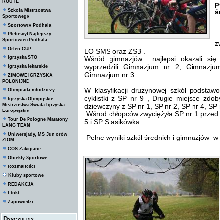
ROUTE
p
Szkoła Mistrzostwa
ś
Sportowego
Sportowcy Podhala
Plebiscyt Najlepszy
W
Sportowiec Podhala
z
Orlen CUP
LO SMS oraz ZSB .
Igrzyska STO
Wśród gimnazjów najlepsi okazali się
wyprzedzili Gimnazjum nr 2, Gimnaz
Igrzyska lekarskie
Gimnazjum nr 3
ZIMOWE IGRZYSKA
POLONIJNE
W klasyfikacji drużynowej szkół podstaw
Olimpiada młodzieży
cyklistki z SP nr 9 , Drugie miejsce zdob
Igrzyska Olimpijskie
Mistrzostwa Świata Igrzyska
dziewczyny z SP nr 1, SP nr 2, SP nr 4, SP 
Europejskie
Wśrod chłopców zwyciężyła SP nr 1 przed S
Tour De Pologne Maratony
5 i SP Stasikówka
LANG TEAM
Uniwersjady, MS Juniorów
Pełne wyniki szkół średnich i gimnazjów w f
ZIOM
COS Zakopane
Obiekty Sportowe
Rozmaitości
Kluby sportowe
REDAKCJA
Linki
Zapowiedzi
Dyscypliny