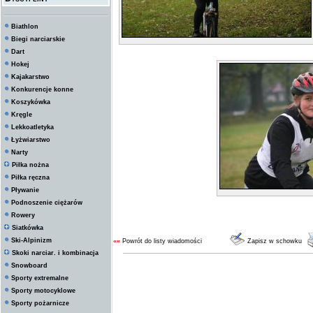
Biathlon
Biegi narciarskie
Dart
Hokej
Kajakarstwo
Konkurencje konne
Koszykówka
Kręgle
Lekkoatletyka
Łyżwiarstwo
Narty
Piłka nożna
Piłka ręczna
Pływanie
Podnoszenie ciężarów
Rowery
Siatkówka
Ski-Alpinizm
««
Powrót do listy wiadomości
Zapisz w schowku
Skoki narciar. i kombinacja
Snowboard
Sporty extremalne
Sporty motocyklowe
Sporty pożarnicze