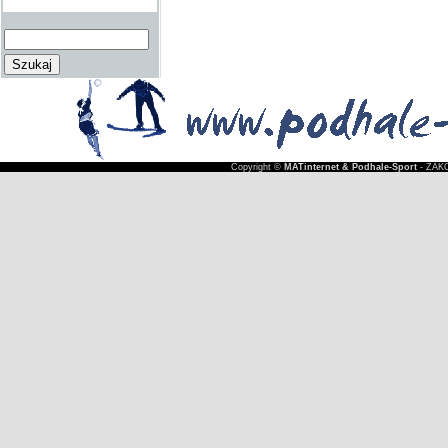
Copyright ©
MATinternet & Podhale-Sport
- ZAKO