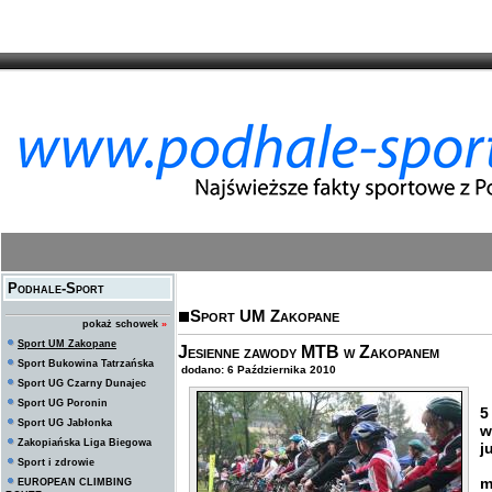
Podhale-Sport
Sport UM Zakopane
pokaż schowek
»
Sport UM Zakopane
Jesienne zawody MTB w Zakopanem
Sport Bukowina Tatrzańska
dodano: 6 Października 2010
Sport UG Czarny Dunajec
Sport UG Poronin
5
Sport UG Jabłonka
w
Zakopiańska Liga Biegowa
j
Sport i zdrowie
W
m
EUROPEAN CLIMBING