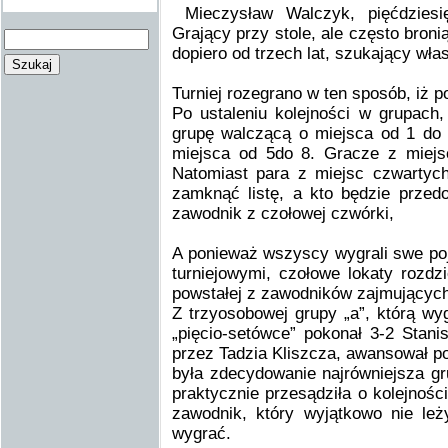
Mieczysław Walczyk, pięćdziesię
Grający przy stole, ale często bron
dopiero od trzech lat, szukający 
Turniej rozegrano w ten sposób, iż 
Po ustaleniu kolejności w grupach
grupę walczącą o miejsca od 1 do 
miejsca od 5do 8. Gracze z miejsc
Natomiast para z miejsc czwartych 
zamknąć listę, a kto będzie przedo
zawodnik z czołowej czwórki,
A ponieważ wszyscy wygrali swe po
turniejowymi, czołowe lokaty rozdzi
powstałej z zawodników zajmujących
Z trzyosobowej grupy „a”, którą w
„pięcio-setówce” pokonał 3-2 Stan
przez Tadzia Kliszcza, awansował p
była zdecydowanie najrówniejsza g
praktycznie przesądziła o kolejności
zawodnik, który wyjątkowo nie le
wygrać.