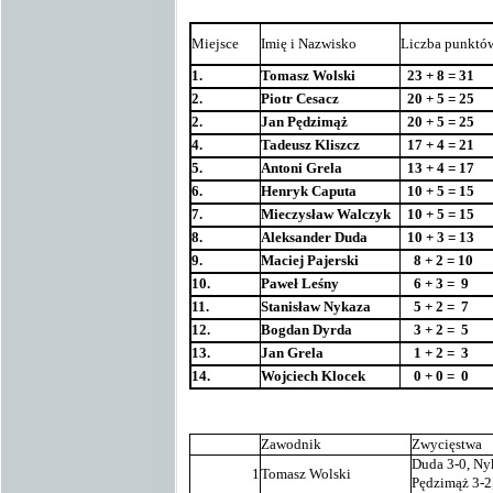
Miejsce
Imię i Nazwisko
Liczba punktó
1.
Tomasz Wolski
23 + 8 = 31
2.
Piotr Cesacz
20 + 5 = 25
2.
Jan Pędzimąż
20 + 5 = 25
4.
Tadeusz Kliszcz
17 + 4 = 21
5.
Antoni Grela
13 + 4 = 17
6.
Henryk Caputa
10 + 5 = 15
7.
Mieczysław Walczyk
10 + 5 = 15
8.
Aleksander Duda
10 + 3 = 13
9.
Maciej Pajerski
8 + 2 = 10
10.
Paweł Leśny
6 + 3 =
9
11.
Stanisław Nykaza
5 + 2 =
7
12.
Bogdan Dyrda
3 + 2 =
5
13.
Jan Grela
1 + 2 =
3
14.
Wojciech Klocek
0 + 0 =
0
Zawodnik
Zwycięstwa
Duda 3-0, Nyk
1
Tomasz Wolski
Pędzimąż 3-2