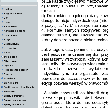
b) Za każde zwycięstwo meczowe w t
c) Punkty z punktu „b” przyznawa
Biathlon
turnieju
Biegi narciarskie
d) Do rankingu ogólnego dany zaw
Dart
danego turnieju indywidualnego ( ni
Hokej
z pozycji „a” i „ b” z różnych turniej
Kajakarstwo
4. Formułę samych rozgrywek org
Konkurencje konne
danego turnieju, ale zawsze tak by 
Koszykówka
którzy dopiero poznają piękno tenis
Kręgle
Lekkoatletyka
Łyżwiarstwo
Jak z tego widać, pomimo iż „ruszyła
Narty
Jest jeszcze na czasie się doń prz
Piłka nożna
zapraszamy wszystkich, którym akty
Piłka ręczna
jest miły, do aktywnego włączenia 
Pływanie
to każdo- razowo z wydatkiem 
Podnoszenie ciężarów
indywidualnym, ale organizator za
Rowery
powrotem do uczestników w formie
Siatkówka
edycji pozwala wierzyć w prawdomó
Ski-Alpinizm
Skoki narciar. i kombinacja
Snowboard
Właśnie przeszedł do historii drug
Sporty extremalne
pierwszego poprawiła się frekwenc
Sporty motocyklowe
grona osób, które do nas dołączył
Sporty pożarnicze
debiutantem tej imprezy, nie brał