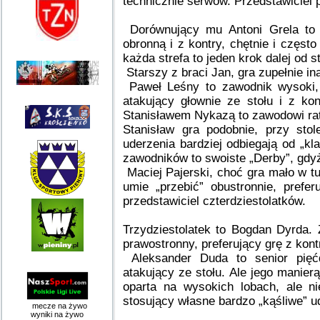
technicznie serwów. Przedstawiciel p
Dorównujący mu Antoni Grela to z
obronną i z kontry, chętnie i częst
każda strefa to jeden krok dalej od s
Starszy z braci Jan, gra zupełnie ina
Paweł Leśny to zawodnik wysoki, 
atakujący głownie ze stołu i z ko
Stanisławem Nykazą to zawodowi rato
Stanisław gra podobnie, przy sto
uderzenia bardziej odbiegają od „kl
zawodników to swoiste „Derby”, gdyż
Maciej Pajerski, choć gra mało w tur
umie „przebić” obustronnie, prefer
przedstawiciel czterdziestolatków.
Trzydziestolatek to Bogdan Dyrda.
prawostronny, preferujący grę z kont
Aleksander Duda to senior pięćdz
atakujący ze stołu. Ale jego manierą
oparta na wysokich lobach, ale ni
stosujący własne bardzo „kąśliwe” ud
mecze na żywo
wyniki na żywo