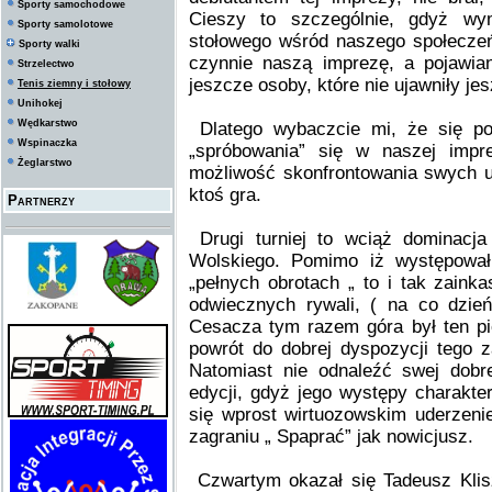
Sporty samochodowe
Cieszy to szczególnie, gdyż wy
Sporty samolotowe
stołowego wśród naszego społeczeń
Sporty walki
czynnie naszą imprezę, a pojawia
Strzelectwo
jeszcze osoby, które nie ujawniły j
Tenis ziemny i stołowy
Unihokej
Wędkarstwo
Dlatego wybaczcie mi, że się p
Wspinaczka
„spróbowania” się w naszej imp
Żeglarstwo
możliwość skonfrontowania swych u
ktoś gra.
Partnerzy
Drugi turniej to wciąż dominacj
Wolskiego. Pomimo iż występował 
„pełnych obrotach „ to i tak zain
odwiecznych rywali, ( na co dzie
Cesacza tym razem góra był ten pi
powrót do dobrej dyspozycji tego z
Natomiast nie odnaleźć swej dobre
edycji, gdyż jego występy charakter
się wprost wirtuozowskim uderzen
zagraniu „ Spaprać” jak nowicjusz.
Czwartym okazał się Tadeusz Kliszc