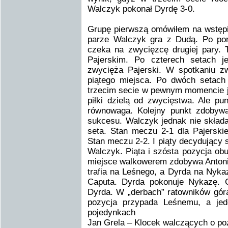
Walczyk pokonał Dyrdę 3-0.
Grupę pierwszą omówiłem na wstępi
parze Walczyk gra z Dudą. Po por
czeka na zwycięzcę drugiej pary. 
Pajerskim. Po czterech setach je
zwycięża Pajerski. W spotkaniu z
piątego miejsca. Po dwóch setach 
trzecim secie w pewnym momencie j
piłki dzielą od zwycięstwa. Ale p
równowaga. Kolejny punkt zdobywa 
sukcesu. Walczyk jednak nie składa
seta. Stan meczu 2-1 dla Pajerski
Stan meczu 2-2. I piąty decydujący s
Walczyk. Piąta i szósta pozycja ob
miejsce walkowerem zdobywa Antoni 
trafia na Leśnego, a Dyrda na Nyk
Caputa. Dyrda pokonuje Nykazę. 
Dyrda. W „derbach” ratowników gór
pozycja przypada Leśnemu, a je
pojedynkach
Jan Grela – Klocek walczących o pozy