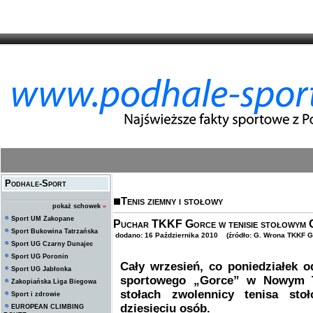
Podhale-Sport
Tenis ziemny i stołowy
pokaż schowek
»
Sport UM Zakopane
Puchar TKKF Gorce w tenisie stołowym 
Sport Bukowina Tatrzańska
dodano: 16 Października 2010 (źródło: G. Wrona TKKF G
Sport UG Czarny Dunajec
Sport UG Poronin
Cały wrzesień, co poniedziałek od
Sport UG Jabłonka
sportowego „Gorce” w Nowym Tar
Zakopiańska Liga Biegowa
stołach zwolennicy tenisa sto
Sport i zdrowie
dziesięciu osób.
EUROPEAN CLIMBING