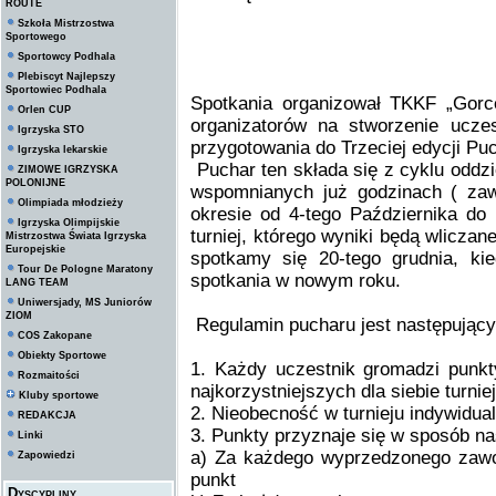
ROUTE
Szkoła Mistrzostwa
Sportowego
Sportowcy Podhala
Plebiscyt Najlepszy
Sportowiec Podhala
Spotkania organizował TKKF „Gorc
Orlen CUP
organizatorów na stworzenie ucze
Igrzyska STO
przygotowania do Trzeciej edycji P
Igrzyska lekarskie
Puchar ten składa się z cyklu oddzi
ZIMOWE IGRZYSKA
POLONIJNE
wspomnianych już godzinach ( zaw
Olimpiada młodzieży
okresie od 4-tego Października do 
Igrzyska Olimpijskie
turniej, którego wyniki będą wliczan
Mistrzostwa Świata Igrzyska
Europejskie
spotkamy się 20-tego grudnia, k
Tour De Pologne Maratony
spotkania w nowym roku.
LANG TEAM
Uniwersjady, MS Juniorów
ZIOM
Regulamin pucharu jest następujący
COS Zakopane
Obiekty Sportowe
1. Każdy uczestnik gromadzi punkt
Rozmaitości
najkorzystniejszych dla siebie turni
Kluby sportowe
2. Nieobecność w turnieju indywidua
REDAKCJA
3. Punkty przyznaje się w sposób na
Linki
a) Za każdego wyprzedzonego zawodn
Zapowiedzi
punkt
Dyscypliny