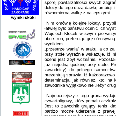
sporej powtarzalności swych zagrań
dołoży do tego dużą dawkę ambicji i
równomierną walkę z najlepszymi.
wyniki-skoki
Nim omówię kolejne lokaty, przybl
łatwiej było państwu ocenić ich wy
Wojciech Klocek w swym pierwszym 
obu stron, preferując grę ofensywną
wynikiem
„przestrzeliwania” w ataku, a co za
przy stole wyraźnie wskazuje, iż n
ocenę jest zbyt wcześnie. Pozostał
już niejedną godzinę przy stole. Pr
zawodnicy) do pełnego samouctwa
prezentują sprawia, iż każdorazowo 
determinacja, jak również, kto, na 
zawodnika wyjątkowo nie „leży” dru
Najmocniejszy z tego grona wydaje
czwartoligowy, który pomału aczkol
Jest to zawodnik grający tenis kl
bardzo mocne uderzenie z prawej