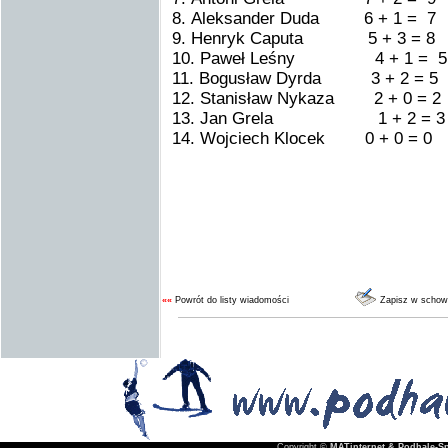
8. Aleksander Duda 6 + 1 = 7
9. Henryk Caputa 5 + 3 = 8
10. Paweł Leśny 4 + 1 = 5
11. Bogusław Dyrda 3 + 2 = 5
12. Stanisław Nykaza 2 + 0 = 2
13. Jan Grela 1 + 2 = 3
14. Wojciech Klocek 0 + 0 = 0
««
Powrót do listy wiadomości
Zapisz w schow
Copyright ©
MATinternet & Podhale-Sp