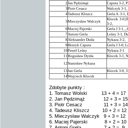
2
Jan Pędzimąż
Caputa 3-2, P
3
Piotr Cesacz
Walczyk 3-1,
4
Tadeusz Kliszcz
Grela A. 3-1,
Klocek 3-0,D
5
Mieczysław Walczyk
3-2,
6
Maciej Pajerski
Grela J 3-1, 
7
Antoni Grela
Leśny 3-1, D
8
Aleksander Duda
Nykaza 3-2,
9
Henryk Caputa
Grela J 3-0, 
10
Paweł Leśny
Nykaza 3-1
11
Bogusław Dyrda
Klocek 3-1, 
12
Stanisław Nykaza
13
Jan Grela
Klocek 3-0, 3
14
Wojciech Klocek
Zdobyte punkty :
1. Tomasz Wolski 13 + 4 = 17
2. Jan Pędzimąż 12 + 3 = 15
3. Piotr Cesacz 11 + 3 = 14
4. Tadeusz Kliszcz 10 + 2 = 12
5. Mieczysław Walczyk 9 + 3 = 12
6. Maciej Pajerski 8 + 2 = 10
7. Antoni Grela 7 + 2 = 9