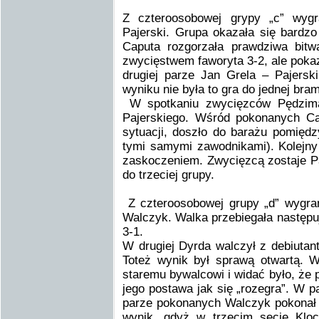
Z czteroosobowej grypy „c” wyg
Pajerski. Grupa okazała się bard
Caputa rozgorzała prawdziwa bitw
zwycięstwem faworyta 3-2, ale pokaz
drugiej parze Jan Grela – Pajerski
wyniku nie była to gra do jednej bram
W spotkaniu zwycięzców Pędzimą
Pajerskiego. Wśród pokonanych Ca
sytuacji, doszło do barażu pomiędzy
tymi samymi zawodnikami). Kolejny
zaskoczeniem. Zwycięzcą zostaje Paj
do trzeciej grupy.
Z czteroosobowej grupy „d” wygra
Walczyk. Walka przebiegała następ
3-1.
W drugiej Dyrda walczył z debiuta
Toteż wynik był sprawą otwartą. W
staremu bywalcowi i widać było, że 
jego postawa jak się „rozegra”. W
parze pokonanych Walczyk pokonał K
wynik, gdyż w trzecim secie Klo