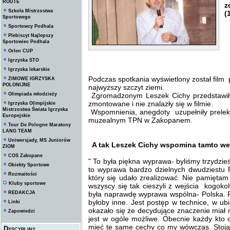
ROUTE
z
Szkoła Mistrzostwa
(
Sportowego
Sportowcy Podhala
Plebiscyt Najlepszy
Sportowiec Podhala
Orlen CUP
Igrzyska STO
Igrzyska lekarskie
Podczas spotkania wyświetlony został film
ZIMOWE IGRZYSKA
POLONIJNE
najwyższy szczyt ziemi.
Olimpiada młodzieży
Zgromadzonym Leszek Cichy przedstawił t
zmontowane i nie znalazły się w filmie.
Igrzyska Olimpijskie
Mistrzostwa Świata Igrzyska
Wspomnienia, anegdoty uzupełniły prelekc
Europejskie
muzealnym TPN w Zakopanem.
Tour De Pologne Maratony
LANG TEAM
Uniwersjady, MS Juniorów
A tak Leszek Cichy wspomina tamto wej
ZIOM
COS Zakopane
" To była piękna wyprawa- byliśmy trzydzie
Obiekty Sportowe
to wyprawa bardzo dzielnych dwudziestu P
Rozmaitości
który się udało zrealizować. Nie pamięta
Kluby sportowe
wszyscy się tak cieszyli z wejścia kogok
REDAKCJA
była naprawdę wyprawa wspólna- Polska. Pr
byłoby inne. Jest postęp w technice, w ub
Linki
okazało się że decydujące znaczenie miał 
Zapowiedzi
jest w ogóle możliwe. Obecnie każdy kto 
mieć te same cechy co my wówczas. Stoją
Dyscypliny