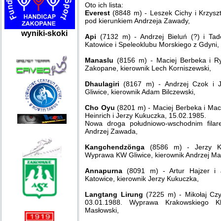
Oto ich lista:
Everest
(8848 m) - Leszek Cichy i Krzysz
pod kierunkiem Andrzeja Zawady,
wyniki-skoki
Api
(7132 m) - Andrzej Bieluń (?) i Ta
Katowice i Speleoklubu Morskiego z Gdyni, 
Manaslu
(8156 m) - Maciej Berbeka i R
Zakopane, kierownik Lech Korniszewski,
Dhaulagiri
(8167 m) - Andrzej Czok i 
Gliwice, kierownik Adam Bilczewski,
Cho Oyu
(8201 m) - Maciej Berbeka i Mac
Heinrich i Jerzy Kukuczka, 15.02.1985.
Nowa droga południowo-wschodnim filar
Andrzej Zawada,
Kangchendzönga
(8586 m) - Jerzy Kuk
Wyprawa KW Gliwice, kierownik Andrzej Ma
Annapurna
(8091 m) - Artur Hajzer i 
Katowice, kierownik Jerzy Kukuczka,
Langtang Lirung
(7225 m) - Mikołaj Cz
03.01.1988. Wyprawa Krakowskiego Klu
Masłowski,