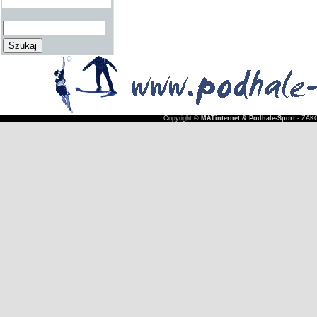
Copyright ©
MATinternet & Podhale-Sport
- ZAKO