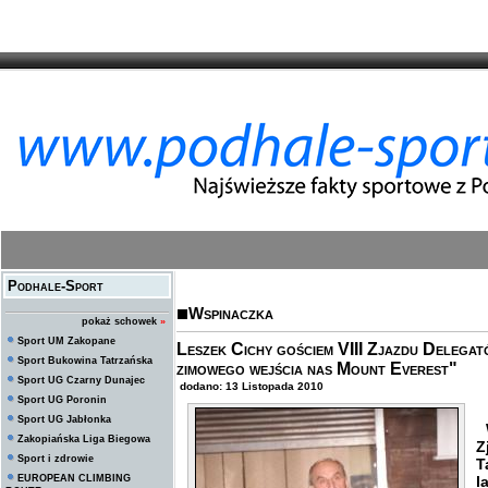
Podhale-Sport
Wspinaczka
pokaż schowek
»
Sport UM Zakopane
Leszek Cichy gościem VIII Zjazdu Deleg
Sport Bukowina Tatrzańska
zimowego wejścia nas Mount Everest"
Sport UG Czarny Dunajec
dodano: 13 Listopada 2010
Sport UG Poronin
Sport UG Jabłonka
W
Zakopiańska Liga Biegowa
Z
Sport i zdrowie
T
EUROPEAN CLIMBING
l