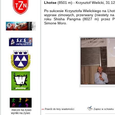
Lhotse
(8501 m) - Krzysztof Wielicki, 31.1
Po sukcesie Krzysztofa Wielickiego na Lhot
wypraw zimowych, przerwany (niestety na
roku Shisha Pangma (8027 m) przez Pi
Simone Moro.
««
Powrót do listy wiadomości
Zapisz w schowku
mecze na żywo
wyniki na żywo