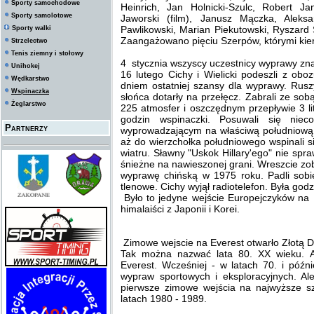
Sporty samochodowe
Heinrich, Jan Holnicki-Szulc, Robert Ja
Sporty samolotowe
Jaworski (film), Janusz Mączka, Alek
Pawlikowski, Marian Piekutowski, Ryszard Sz
Sporty walki
Zaangażowano pięciu Szerpów, którymi kie
Strzelectwo
Tenis ziemny i stołowy
4 stycznia wszyscy uczestnicy wyprawy zna
Unihokej
16 lutego Cichy i Wielicki podeszli z obo
Wędkarstwo
dniem ostatniej szansy dla wyprawy. Rusz
Wspinaczka
słońca dotarły na przełęcz. Zabrali ze sobą 
Żeglarstwo
225 atmosfer i oszczędnym przepływie 3 li
godzin wspinaczki. Posuwali się niec
Partnerzy
wyprowadzającym na właściwą południową 
aż do wierzchołka południowego wspinali się
wiatru. Sławny "Uskok Hillary'ego" nie spraw
śnieżne na nawieszonej grani. Wreszcie zo
wyprawę chińską w 1975 roku. Padli sobie w
tlenowe. Cichy wyjął radiotelefon. Była god
Było to jedyne wejście Europejczyków na s
himalaiści z Japonii i Korei.
Zimowe wejscie na Everest otwarło Złotą 
Tak można nazwać lata 80. XX wieku. A
Everest. Wcześniej - w latach 70. i późni
wypraw sportowych i eksploracyjnych. A
pierwsze zimowe wejścia na najwyższe sz
latach 1980 - 1989.