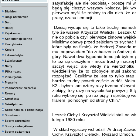
satysfakcję ale nie osobistą - proszę mi 
będą się cieszyć wszyscy koledzy, jak w
Biathlon
pierwsza myśl że robimy to dla nich. że on
pracy, czasu i emocji.
Biegi narciarskie
Dart
Dzisiaj wydaje się to takie trochę niemo
Hokej
tyle że wszedł Krzysztof Wielicki i Leszek 
Kajakarstwo
nie do pobicia czyli pierwsze zimowe wejśc
Konkurencje konne
Mieliśmy obawę przed zejściem to słychać
Koszykówka
które były na filmie)- że Andrzej Zawada m
Kręgle
mu odpowiadam "do zobaczenia Andrzej do 
Lekkoatletyka
góry. Nawet dwa tygodnie temu jak byłem p
to też się cieszyłem - może trochę inacze
Łyżwiarstwo
szczyt wejść ale wtedy na wierzchołku 
Narty
wiedzieliśmy że to zdobycie musi zakoń
Piłka nożna
rozprężać. Czuliśmy że jest to tylko eta
Piłka ręczna
bardzo trudny powrót zejście w dół. Moi
Pływanie
K2 - byłem tam cztery razy trzema różnym
Podnoszenie ciężarów
z ekipy, trzy razy na wysokości powyżej 8
Rowery
roku wybiorę się po raz piąty i spróbuję we
Siatkówka
filarem pólnocnym od strony Chin."
Ski-Alpinizm
Skoki narciar. i kombinacja
Leszek Cichy i Krzysztof Wielicki stali na
Snowboard
lutego 1980 roku.
Sporty extremalne
Sporty motocyklowe
W skład wyprawy wchodzili: Andrzej Zawada 
Sporty pożarnicze
Cichy, Krzysztof Cielecki, Ryszard Dmoch,