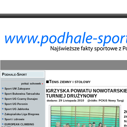
Podhale-Sport
Tenis ziemny i stołowy
pokaż schowek
»
Sport UM Zakopane
IGRZYSKA POWIATU NOWOTARSKIE
Sport Bukowina Tatrzańska
TURNIEJ DRUŻYNOWY
Sport UG Czarny Dunajec
dodano: 29 Listopada 2010 (źródło: PCKiS Nowy Targ)
Sport UG Poronin
Sport UG Jabłonka
2
Zakopiańska Liga Biegowa
z
Sport i zdrowie
s
EUROPEAN CLIMBING
n