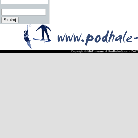
Copyright ©
MATinternet & Podhale-Sport
- ZAKO