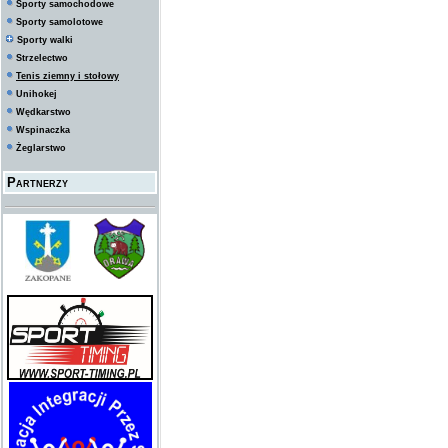
Sporty samochodowe
Sporty samolotowe
Sporty walki
Strzelectwo
Tenis ziemny i stołowy
Unihokej
Wędkarstwo
Wspinaczka
Żeglarstwo
Partnerzy