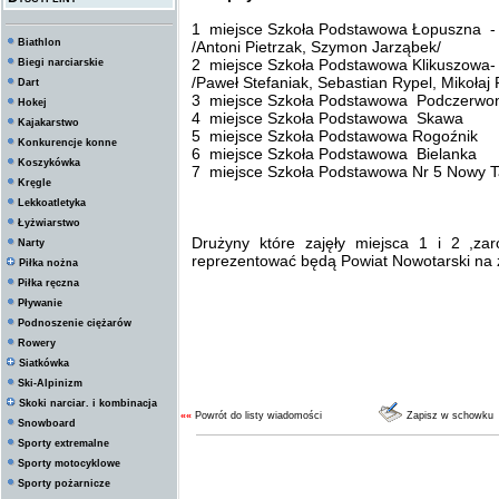
1 miejsce Szkoła Podstawowa Łopuszna -
Biathlon
/Antoni Pietrzak, Szymon Jarząbek/
2 miejsce Szkoła Podstawowa Klikuszowa-
Biegi narciarskie
/Paweł Stefaniak, Sebastian Rypel, Mikołaj 
Dart
3 miejsce Szkoła Podstawowa Podczerwo
Hokej
4 miejsce Szkoła Podstawowa Skawa
Kajakarstwo
5 miejsce Szkoła Podstawowa Rogoźnik
Konkurencje konne
6 miejsce Szkoła Podstawowa Bielanka
Koszykówka
7 miejsce Szkoła Podstawowa Nr 5 Nowy T
Kręgle
Lekkoatletyka
Łyżwiarstwo
Drużyny które zajęły miejsca 1 i 2 ,za
Narty
reprezentować będą Powiat Nowotarski na
Piłka nożna
Piłka ręczna
Pływanie
Podnoszenie ciężarów
Rowery
Siatkówka
Ski-Alpinizm
Skoki narciar. i kombinacja
««
Powrót do listy wiadomości
Zapisz w schowku
Snowboard
Sporty extremalne
Sporty motocyklowe
Sporty pożarnicze