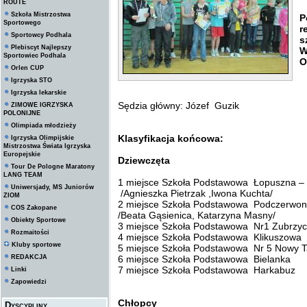
ROUTE
R
Szkoła Mistrzostwa
P
Sportowego
r
Sportowcy Podhala
s
Plebiscyt Najlepszy
W
Sportowiec Podhala
O
Orlen CUP
Igrzyska STO
Igrzyska lekarskie
Sędzia główny: Józef Guzik
ZIMOWE IGRZYSKA
POLONIJNE
Olimpiada młodzieży
Klasyfikacja końcowa:
Igrzyska Olimpijskie
Mistrzostwa Świata Igrzyska
Europejskie
Dziewczęta
Tour De Pologne Maratony
LANG TEAM
1 miejsce Szkoła Podstawowa Łopuszna – 
Uniwersjady, MS Juniorów
/Agnieszka Pietrzak ,Iwona Kuchta/
ZIOM
2 miejsce Szkoła Podstawowa Podczerwone
COS Zakopane
/Beata Gąsienica, Katarzyna Masny/
Obiekty Sportowe
3 miejsce Szkoła Podstawowa Nr1 Zubrzy
Rozmaitości
4 miejsce Szkoła Podstawowa Klikuszowa
Kluby sportowe
5 miejsce Szkoła Podstawowa Nr 5 Nowy T
REDAKCJA
6 miejsce Szkoła Podstawowa Bielanka
7 miejsce Szkoła Podstawowa Harkabuz
Linki
Zapowiedzi
Chłopcy
Dyscypliny