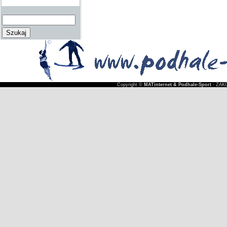
Copyright ©
MATinternet & Podhale-Sport
- ZAKO