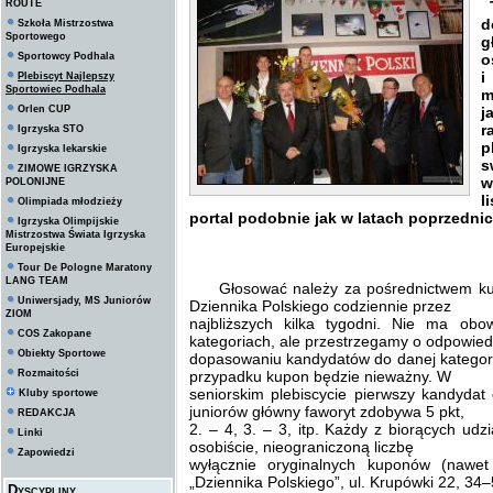
ROUTE
T
d
Szkoła Mistrzostwa
Sportowego
g
Sportowcy Podhala
o
i
Plebiscyt Najlepszy
Sportowiec Podhala
m
Orlen CUP
j
r
Igrzyska STO
p
Igrzyska lekarskie
s
ZIMOWE IGRZYSKA
w
POLONIJNE
l
Olimpiada młodzieży
portal podobnie jak w latach poprzednic
Igrzyska Olimpijskie
Mistrzostwa Świata Igrzyska
Europejskie
Tour De Pologne Maratony
LANG TEAM
Głosować należy za pośrednictwem kup
Uniwersjady, MS Juniorów
Dziennika Polskiego codziennie przez
ZIOM
najbliższych kilka tygodni. Nie ma o
COS Zakopane
kategoriach, ale przestrzegamy o odpowie
Obiekty Sportowe
dopasowaniu kandydatów do danej kategor
Rozmaitości
przypadku kupon będzie nieważny. W
seniorskim plebiscycie pierwszy kandydat 
Kluby sportowe
juniorów główny faworyt zdobywa 5 pkt,
REDAKCJA
2. – 4, 3. – 3, itp. Każdy z biorących ud
Linki
osobiście, nieograniczoną liczbę
Zapowiedzi
wyłącznie oryginalnych kuponów (nawet
„Dziennika Polskiego”, ul. Krupówki 22, 34
Dyscypliny