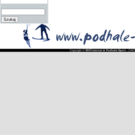
Copyright ©
MATinternet & Podhale-Sport
- ZAKO