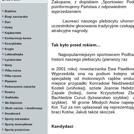
Zakopane, z dopiskiem „Sportowiec Pod
poinformujemy Państwa z odpowiednim
wyprzedzeniem.
Biathlon
Biegi narciarskie
Laureaci naszego plebiscytu uhonorow
Dart
uczestników głosowania tradycyjnie czekają
Hokej
atrakcyjne nagrody.
Kajakarstwo
Konkurencje konne
Koszykówka
Tak było przed rokiem…
Kręgle
Najpopularniejszym sportowcem Podhala 
Lekkoatletyka
historii naszego plebiscytu (pierwszy raz
Łyżwiarstwo
Narty
w 2001 roku) nowotarżanka Ewa Pawlikows
Piłka nożna
Wyprzedziła ona na podium kolejno sk
Piłka ręczna
specjalistę od motorowych rajdów endu
Pływanie
miejsce przypadło Konradowi Niedźwiedzk
Podnoszenie ciężarów
Kosteli (unihokej), szóste Joannie Hebdz
Zapale (hokej), ósme Krzysztofowi Zbo
Rowery
Bachledzie Curuś (łyżwiarstwo szybkie) a 
Siatkówka
szybkie). W gronie Młodych Asów najwięc
Ski-Alpinizm
Kot. Tuż za nim uplasowali się reprezentują
Skoki narciar. i kombinacja
braci Kotów, Jakub także skoczek.
Snowboard
Sporty extremalne
Sporty motocyklowe
Kandydaci
Sporty pożarnicze