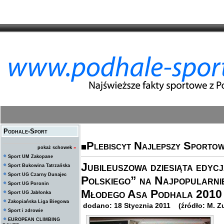
Podhale-Sport
Plebiscyt Najlepszy Sporto
pokaż schowek
»
Sport UM Zakopane
Jubileuszowa dziesiąta edycj
Sport Bukowina Tatrzańska
Sport UG Czarny Dunajec
Polskiego” na Najpopularni
Sport UG Poronin
Młodego Asa Podhala 2010 
Sport UG Jabłonka
Zakopiańska Liga Biegowa
dodano: 18 Stycznia 2011 (źródło: M. Z
Sport i zdrowie
EUROPEAN CLIMBING