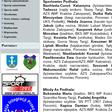
Sportowiec Podhala:
Sporty samochodowe
Bachleda-Curuś Katarzyna
(łyżwiarstw
Sporty samolotowe
Tadeusz
(rajdy enduro, Nowy Targ),
Dru
Sporty walki
AZS AWF Kraków Zakopane),
Dutka Rafa
Strzelectwo
Mieczysław
(biegi narciarskie, Poroniec
Tenis ziemny i stołowy
UKS Podwilk),
Hebda Joanna
(karate ky
Unihokej
Jakub
(piłka nożna, Wolski Lubań Mani
Wędkarstwo
Kraków Zakopane),
Kasperek Artur
(unih
Wspinaczka
Mirosław
(biathlon, BKS WP Kościelisko),
Targ),
Kostela Piotr
(unihokej, Madex Gór
Żeglarstwo
stołowy, Gorce Nowy Targ),
Kreczmer M
Liptak Monika
(kajakarstwo górskie, S
Partnerzy
(biegi narciarskie, Poroniec Poronin), Mru
Wadowice),
Niedźwiedzki Konrad
(łyżwi
Pawlikowska Ewa
(karate kyokushin, Y
cross, AZS Zakopane/AZS AWF Katowice)
Kraków, skoki narciarskie),
Szczurek
Waksmundzki Rafał
(piłka nożna, W
(łyżwiarstwo szybkie, AZS Zakopane/Or
norweska, Poroniec Poronin).
Młody As Podhala:
Bukowska Maria
(biatlon, BKS WP Kości
Szarotka Nowy Targ),
Fudalej Angelika
(łyżwiarstwo szybkie, SN PTT 1907 Zako
Poronin),
Kapica Damian
(hokej, MM
(narciarstwo alpejskie, AZS AWF Kraków 