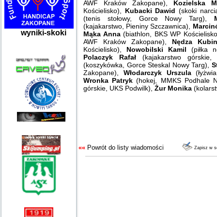
AWF Kraków Zakopane),
Kozielska M
Kościelisko),
Kubacki Dawid
(skoki narci
(tenis stołowy, Gorce Nowy Targ),
(kajakarstwo, Pieniny Szczawnica),
Marcin
wyniki-skoki
Mąka Anna
(biathlon, BKS WP Kościelisko
AWF Kraków Zakopane),
Nędza Kubin
Kościelisko),
Nowobilski Kamil
(piłka 
Polaczyk Rafał
(kajakarstwo górskie
(koszykówka, Gorce Steskal Nowy Targ),
S
Zakopane),
Włodarczyk Urszula
(łyżw
Wronka Patryk
(hokej, MMKS Podhale N
górskie, UKS Podwilk),
Żur Monika
(kolars
««
Powrót do listy wiadomości
Zapisz w 