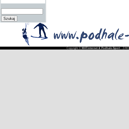
Copyright ©
MATinternet & Podhale-Sport
- ZAKO