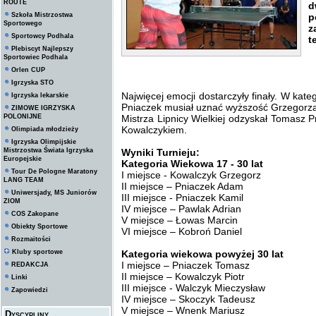
ROUTE
d
Szkoła Mistrzostwa
p
Sportowego
z
Sportowcy Podhala
t
Plebiscyt Najlepszy
Sportowiec Podhala
Orlen CUP
Igrzyska STO
Najwięcej emocji dostarczyły finały. W kat
Igrzyska lekarskie
Pniaczek musiał uznać wyższość Grzegorza 
ZIMOWE IGRZYSKA
POLONIJNE
Mistrza Lipnicy Wielkiej odzyskał Tomasz Pn
Kowalczykiem.
Olimpiada młodzieży
Igrzyska Olimpijskie
Mistrzostwa Świata Igrzyska
Wyniki Turnieju:
Europejskie
Kategoria Wiekowa 17 - 30 lat
Tour De Pologne Maratony
I miejsce - Kowalczyk Grzegorz
LANG TEAM
II miejsce – Pniaczek Adam
Uniwersjady, MS Juniorów
III miejsce - Pniaczek Kamil
ZIOM
IV miejsce – Pawlak Adrian
COS Zakopane
V miejsce – Łowas Marcin
Obiekty Sportowe
VI miejsce – Kobroń Daniel
Rozmaitości
Kluby sportowe
Kategoria wiekowa powyżej 30 lat
I miejsce – Pniaczek Tomasz
REDAKCJA
II miejsce – Kowalczyk Piotr
Linki
III miejsce - Walczyk Mieczysław
Zapowiedzi
IV miejsce – Skoczyk Tadeusz
V miejsce – Wnenk Mariusz
Dyscypliny