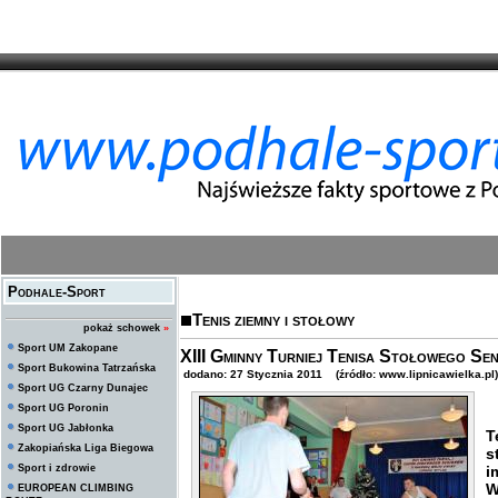
Podhale-Sport
Tenis ziemny i stołowy
pokaż schowek
»
Sport UM Zakopane
XIII Gminny Turniej Tenisa Stołowego Sen
Sport Bukowina Tatrzańska
dodano: 27 Stycznia 2011 (źródło: www.lipnicawielka.pl)
Sport UG Czarny Dunajec
Sport UG Poronin
Sport UG Jabłonka
T
Zakopiańska Liga Biegowa
s
Sport i zdrowie
i
W
EUROPEAN CLIMBING