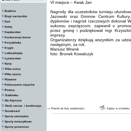
VI miejsce – Kwak Jan
Nagrody dla uczestników turnieju ufundo
Biathlon
Jazowski oraz Gminne Centrum Kultury,
Biegi narciarskie
dyplomów i nagród rzeczowych dokonał Wó
Dart
sukcesu zwycięzcom, zapewnił o promo
Hokej
przez gminę i podziękował mgr Krzyszto
Kajakarstwo
imprezy.
Konkurencje konne
Organizatorzy dziękują wszystkim za udzia
Koszykówka
następnym, za rok.
Kręgle
Mariusz Wnenk
foto: Bronek Kowalczyk
Lekkoatletyka
Łyżwiarstwo
Narty
Piłka nożna
Piłka ręczna
Pływanie
Podnoszenie ciężarów
Rowery
Siatkówka
Ski-Alpinizm
Skoki narciar. i kombinacja
««
Powrót do listy wiadomości
Zapisz w schowku
Snowboard
Sporty extremalne
Sporty motocyklowe
Sporty pożarnicze