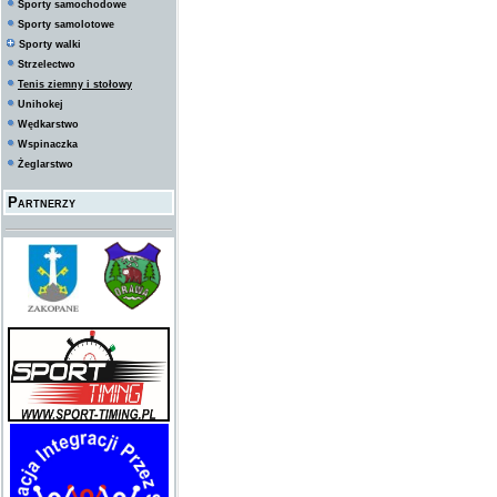
Sporty samochodowe
Sporty samolotowe
Sporty walki
Strzelectwo
Tenis ziemny i stołowy
Unihokej
Wędkarstwo
Wspinaczka
Żeglarstwo
Partnerzy