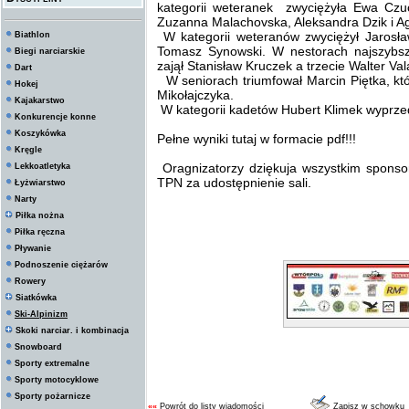
kategorii weteranek zwyciężyła Ewa Cz
Zuzanna Malachovska, Aleksandra Dzik i Ag
W kategorii weteranów zwyciężył Jarosław
Biathlon
Tomasz Synowski. W nestorach najszybszy
Biegi narciarskie
zajął Stanisław Kruczek a trzecie Walter Val
Dart
W seniorach triumfował Marcin Piętka, któ
Hokej
Mikołajczyka.
Kajakarstwo
W kategorii kadetów Hubert Klimek wyprze
Konkurencje konne
Koszykówka
Pełne wyniki tutaj w formacie pdf!!!
Kręgle
Oragnizatorzy dziękuja wszystkim spons
Lekkoatletyka
TPN za udostępnienie sali.
Łyżwiarstwo
Narty
Piłka nożna
Piłka ręczna
Pływanie
Podnoszenie ciężarów
Rowery
Siatkówka
Ski-Alpinizm
Skoki narciar. i kombinacja
Snowboard
Sporty extremalne
Sporty motocyklowe
Sporty pożarnicze
««
Powrót do listy wiadomości
Zapisz w schowku