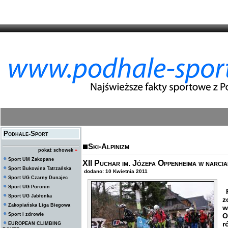
Podhale-Sport
Ski-Alpinizm
pokaż schowek
»
Sport UM Zakopane
XII Puchar im. Józefa Oppenheima w narci
Sport Bukowina Tatrzańska
dodano: 10 Kwietnia 2011
Sport UG Czarny Dunajec
Sport UG Poronin
P
Sport UG Jabłonka
z
Zakopiańska Liga Biegowa
w
Sport i zdrowie
O
r
EUROPEAN CLIMBING