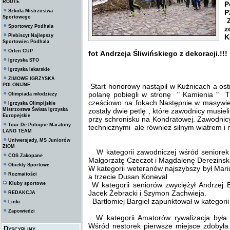
ROUTE
P
Szkoła Mistrzostwa
P
Sportowego
Z
Sportowcy Podhala
z
Plebiscyt Najlepszy
K
Sportowiec Podhala
W
Orlen CUP
fot Andrzeja Śliwińskiego z dekoracji.!!!
Igrzyska STO
Igrzyska lekarskie
ZIMOWE IGRZYSKA
POLONIJNE
Start honorowy nastąpił w Kuźnicach a ost
polanę pobiegli w stronę " Kamienia " 
Olimpiada młodzieży
cześciowo na fokach.Następnie w masywi
Igrzyska Olimpijskie
Mistrzostwa Świata Igrzyska
zostały dwie petlę , które zawodnicy musi
Europejskie
przy schronisku na Kondratowej. Zawodnicy
Tour De Pologne Maratony
technicznymi ale również silnym wiatrem 
LANG TEAM
Uniwersjady, MS Juniorów
ZIOM
W kategorii zawodniczej wśród seniorek z
COS Zakopane
Małgorzatę Czeczot i Magdalenę Derezinsk
Obiekty Sportowe
W kategorii weteranów najszybszy był Mari
Rozmaitości
a trzecie Dusan Koneval
Kluby sportowe
W kategorii seniorów zwyciężył Andrzej 
Jacek Żebracki i Szymon Zachwieja.
REDAKCJA
Bartłomiej Bargiel zapunktował w kategori
Linki
Zapowiedzi
W kategorii Amatorów rywalizacja była
Wśród nestorek pierwsze miejsce zdobyła 
Dyscypliny