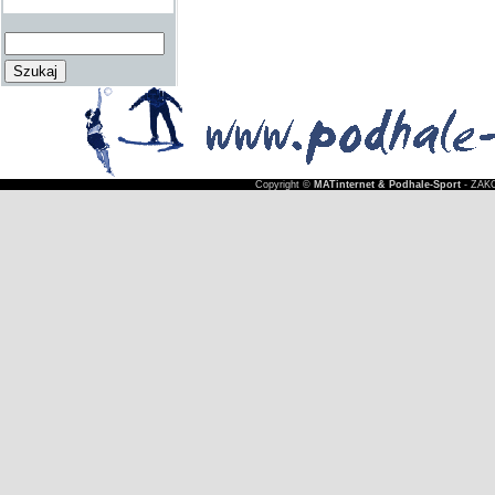
Copyright ©
MATinternet & Podhale-Sport
- ZAKO