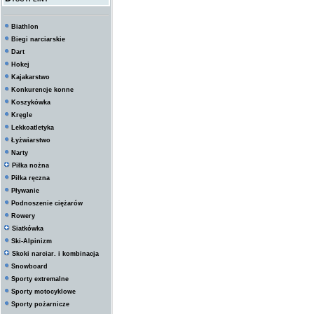
Biathlon
Biegi narciarskie
Dart
Hokej
Kajakarstwo
Konkurencje konne
Koszykówka
Kręgle
Lekkoatletyka
Łyżwiarstwo
Narty
Piłka nożna
Piłka ręczna
Pływanie
Podnoszenie ciężarów
Rowery
Siatkówka
Ski-Alpinizm
Skoki narciar. i kombinacja
Snowboard
Sporty extremalne
Sporty motocyklowe
Sporty pożarnicze