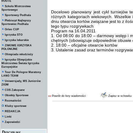
ROUTE
Szkoła Mistrzostwa
Sportowego
Docelowo planowany jest cykl turniejów 
Sportowcy Podhala
różnych kategoriach wiekowych. Wszelkie 
Plebiscyt Najlepszy
dniu otwarcia kortów związane jest to z ilo
Sportowiec Podhala
tego typu rozgrywkach
Orlen CUP
Program na 16.04.2011
Igrzyska STO
1. Od 08:00 do 18:00 – darmowy wstęp i mo
chętnych (obowiązuje odpowiednie obuwie o
Igrzyska lekarskie
2. 18:00 – oficjalne otwarcie kortów
ZIMOWE IGRZYSKA
POLONIJNE
3. Ustalenie zasad oraz terminów rozgrywan
Olimpiada młodzieży
Igrzyska Olimpijskie
Mistrzostwa Świata Igrzyska
Europejskie
Tour De Pologne Maratony
LANG TEAM
Uniwersjady, MS Juniorów
ZIOM
COS Zakopane
Obiekty Sportowe
««
Powrót do listy wiadomości
Zapisz w schowku
Rozmaitości
Kluby sportowe
REDAKCJA
Linki
Zapowiedzi
Dyscypliny