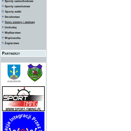
Sporty samochodowe
Sporty samolotowe
Sporty walki
Strzelectwo
Tenis ziemny i stołowy
Unihokej
Wędkarstwo
Wspinaczka
Żeglarstwo
Partnerzy