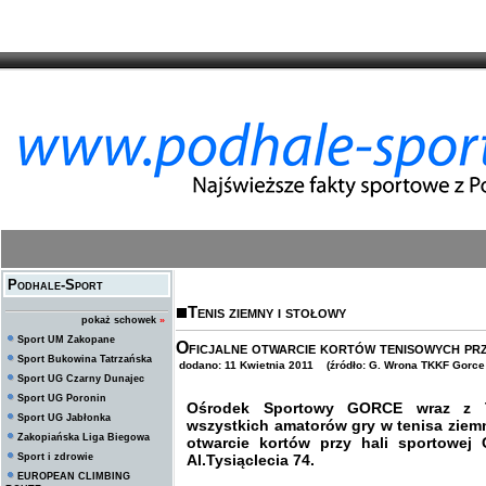
Podhale-Sport
Tenis ziemny i stołowy
pokaż schowek
»
Sport UM Zakopane
Oficjalne otwarcie kortów tenisowych p
Sport Bukowina Tatrzańska
dodano: 11 Kwietnia 2011 (źródło: G. Wrona TKKF Gorce
Sport UG Czarny Dunajec
Sport UG Poronin
Ośrodek Sportowy GORCE wraz z T
Sport UG Jabłonka
wszystkich amatorów gry w tenisa ziemn
Zakopiańska Liga Biegowa
otwarcie kortów przy hali sportowe
Sport i zdrowie
Al.Tysiąclecia 74.
EUROPEAN CLIMBING