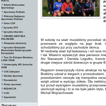
ROUTE
P
Szkoła Mistrzostwa
o
Sportowego
n
Sportowcy Podhala
a
Plebiscyt Najlepszy
p
Sportowiec Podhala
d
Orlen CUP
Igrzyska STO
Igrzyska lekarskie
ZIMOWE IGRZYSKA
POLONIJNE
W sobotę na wiatr musieliśmy poczekać do 
przerwane ze względu na jego brak. U
Olimpiada młodzieży
schodziliśmy już przy zachodzie słońca.
Igrzyska Olimpijskie
Mistrzostwa Świata Igrzyska
W niedzielę wiatr był łaskawszy i od rana 
Europejskie
I tak Wiaterni wywalczyli dwa pierwsze mi
Tour De Pologne Maratony
Ani Stanaszek i Daniela Legutko, trzeci
LANG TEAM
drugie miejsce wśród dziewczyn w grupie B d
Uniwersjady, MS Juniorów
ZIOM
Regatom towarzyszyły różne atrakcje na lą
COS Zakopane
Braliśmy udział w biegach z przeszkodami
Obiekty Sportowe
powodzeniem cieszyła się trampolina zaraz
Rozmaitości
wzięli udział w wyścigu żółwia. Dla niektór
Kluby sportowe
tuż przed wyścigiem musieliśmy przeprowa
ukończyli wyścig i to w nie byle jakim stylu
REDAKCJA
Michał Wojciechowski
Linki
Zapowiedzi
Dyscypliny