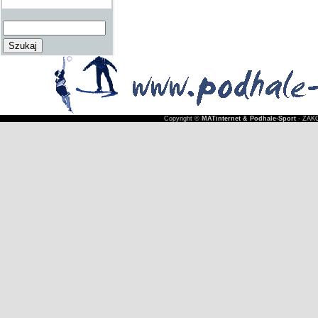
Copyright ©
MATinternet & Podhale-Sport
- ZAKO