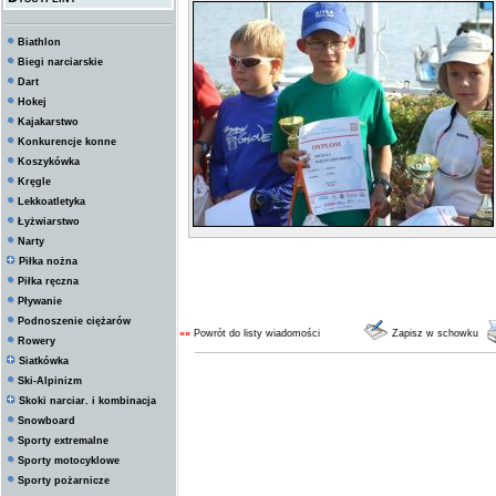
Biathlon
Biegi narciarskie
Dart
Hokej
Kajakarstwo
Konkurencje konne
Koszykówka
Kręgle
Lekkoatletyka
Łyżwiarstwo
Narty
Piłka nożna
Piłka ręczna
Pływanie
Podnoszenie ciężarów
««
Powrót do listy wiadomości
Zapisz w schowku
Rowery
Siatkówka
Ski-Alpinizm
Skoki narciar. i kombinacja
Snowboard
Sporty extremalne
Sporty motocyklowe
Sporty pożarnicze