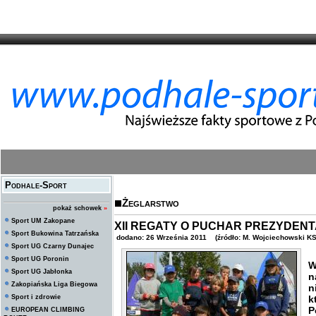
Podhale-Sport
Żeglarstwo
pokaż schowek
»
Sport UM Zakopane
XII REGATY O PUCHAR PREZYDEN
Sport Bukowina Tatrzańska
dodano: 26 Września 2011 (źródło: M. Wojciechowski KS 
Sport UG Czarny Dunajec
Sport UG Poronin
W
Sport UG Jabłonka
n
Zakopiańska Liga Biegowa
n
Sport i zdrowie
k
P
EUROPEAN CLIMBING