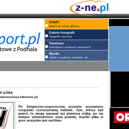
START
powrót do strony głównej
Galeria fotografii
fotografie sportowe
Terminarz
kalendarium wydarzeń sportowych
Wyniki
tabele z wynikami zawodów, etc...
w górą
ubanmaniowy.futbolowo.pl)
Po świąteczno-noworocznej przerwie wznowiono
rozgrywki czorsztyńskiej halówki. Tym, którzy byli
pewni, że mogą typować już pierwszą trójkę, po raz
kolejno udowodniono starą prawdę; dopóki piłka w
grze, wszystko jest możliwe.