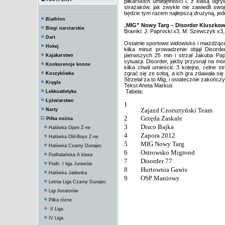
piłkarskich umiejętności i, z klasą og
strażaków, jak zwykle nie zawiedli sw
będzie tym razem najlepszą drużyną, jed
Biathlon
„
MIG” Nowy Targ – Disorder Kluszkow
Biegi narciarskie
Bramki: J. Paprocki x3, M. Szewczyk x3,
Dart
Ostatnie sportowe widowisko i miażdżą
Hokej
kilka minut prowadzenie objął Disord
pierwszych 25 min i strzał Jakuba Pap
Kajakarstwo
sytuacji. Disorder, jakby przysnął na m
Konkurencje konne
kilka chwil umieścić 3 kolejne, celne s
zgrać się ze sobą, a ich gra zdawała si
Koszykówka
Strzelał za to Mig, i ostatecznie zakończ
Kręgle
Tekst Aneta Markus
Tabela:
Lekkoatletyka
Łyżwiarstwo
1
Zajazd Czorsztyński Team
Narty
2
Grzęda Zaskale
Piłka nożna
3
Disco Bajka
Halówka Open Z-ne
4
Zapora 2012
Halówka Old-Boys Z-ne
5
MIG Nowy Targ
Halówka Czarny Dunajec
6
Ostrowsko Migrond
Podhalańska A klasa
7
Disorder 77
Podh. I liga Juniorów
8
Hurtownia Gawis
Halówka Jabłonka
9
OSP Maniowy
Letnia Liga Czarny Dunajec
Ligi Amatorów
Piłka różne
II Liga
IV Liga