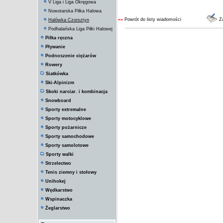
V Liga i Liga Okręgowa
Nowotarska Piłka Halowa
««
Powrót do listy wiadomości
Za
Halówka Czorsztyn
Podhalańska Liga Piłki Halowej
Piłka ręczna
Pływanie
Podnoszenie ciężarów
Rowery
Siatkówka
Ski-Alpinizm
Skoki narciar. i kombinacja
Snowboard
Sporty extremalne
Sporty motocyklowe
Sporty pożarnicze
Sporty samochodowe
Sporty samolotowe
Sporty walki
Strzelectwo
Tenis ziemny i stołowy
Unihokej
Wędkarstwo
Wspinaczka
Żeglarstwo