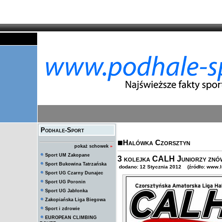
Podhale-Sport
Halówka Czorsztyn
pokaż schowek
»
Sport UM Zakopane
3 kolejka CALH Juniorzy znó
Sport Bukowina Tatrzańska
dodano: 12 Stycznia 2012 (źródło: www.l
Sport UG Czarny Dunajec
Sport UG Poronin
Sport UG Jabłonka
Zakopiańska Liga Biegowa
Sport i zdrowie
EUROPEAN CLIMBING