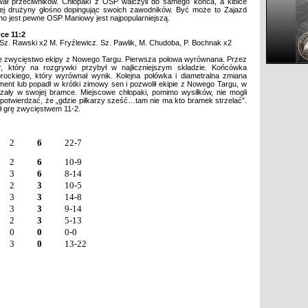
rywał przeciwników. Chłopaki z OSP walczyli do samego końca, a kibice
ojej drużyny głośno dopingując swoich zawodników. Być może to Zajazd
no jest pewne OSP Maniowy jest najpopularniejszą.
ce 11:2
Sz. Rawski x2 M. Fryźlewicz. Sz. Pawlik, M. Chudoba, P. Bochnak x2
ce zwycięstwo ekipy z Nowego Targu. Pierwsza połowa wyrównana. Przez
er, który na rozgrywki przybył w najliczniejszym składzie. Końcówka
rockiego, który wyrównał wynik. Kolejna połówka i diametralna zmiana
oment lub popadł w krótki zimowy sen i pozwolił ekipie z Nowego Targu, w
trzały w swojej bramce. Miejscowe chłopaki, pomimo wysiłków, nie mogli
ę potwierdzać, że „gdzie piłkarzy sześć…tam nie ma kto bramek strzelać”.
ył grę zwycięstwem 11-2.
2
6
22-7
2
6
10-9
3
6
8-14
2
3
10-5
3
3
14-8
3
3
9-14
2
3
5-13
0
0
0-0
3
0
13-22