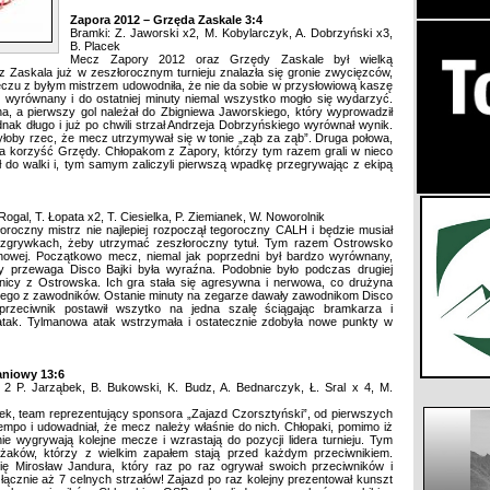
Zapora 2012 – Grzęda Zaskale 3:4
Bramki: Z. Jaworski x2, M. Kobylarczyk, A. Dobrzyński x3,
B. Placek
Mecz Zapory 2012 oraz Grzędy Zaskale był wielką
z Zaskala już w zeszłorocznym turnieju znalazła się gronie zwycięzców,
czu z byłym mistrzem udowodniła, że nie da sobie w przysłowiową kaszę
 wyrównany i do ostatniej minuty niemal wszystko mogło się wydarzyć.
, a pierwszy gol należał do Zbigniewa Jaworskiego, który wyprowadził
dnak długo i już po chwili strzał Andrzeja Dobrzyńskiego wyrównał wynik.
yłoby rzec, że mecz utrzymywał się w tonie „ząb za ząb”. Druga połowa,
 korzyść Grzędy. Chłopakom z Zapory, którzy tym razem grali w nieco
ł do walki i, tym samym zaliczyli pierwszą wpadkę przegrywając z ekipą
Rogal, T. Łopata x2, T. Ciesielka, P. Ziemianek, W. Noworolnik
oroczny mistrz nie najlepiej rozpoczął tegoroczny CALH i będzie musiał
rozgrywkach, żeby utrzymać zeszłoroczny tytuł. Tym razem Ostrowsko
nowej. Początkowo mecz, niemal jak poprzedni był bardzo wyrównany,
wy przewaga Disco Bajki była wyraźna. Podobnie było podczas drugiej
nicy z Ostrowska. Ich gra stała się agresywna i nerwowa, co drużyna
ednego z zawodników. Ostanie minuty na zegarze dawały zawodnikom Disco
przeciwnik postawił wszytko na jedna szalę ściągając bramkarza i
tak. Tylmanowa atak wstrzymała i ostatecznie zdobyła nowe punkty w
aniowy 13:6
 2 P. Jarząbek, B. Bukowski, K. Budz, A. Bednarczyk, Ł. Sral x 4, M.
ek, team reprezentujący sponsora „Zajazd Czorsztyński”, od pierwszych
mpo i udowadniał, że mecz należy właśnie do nich. Chłopaki, pomimo iż
e wygrywają kolejne mecze i wzrastają do pozycji lidera turnieju. Tym
ażaków, którzy z wielkim zapałem stają przed każdym przeciwnikiem.
 Mirosław Jandura, który raz po raz ogrywał swoich przeciwników i
łącznie aż 7 celnych strzałów! Zajazd po raz kolejny prezentował kunszt