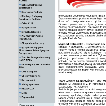
ROUTE
Szkoła Mistrzostwa
Sportowego
Sportowcy Podhala
niewiadomą sobotniego wieczoru. Ekipa 
Plebiscyt Najlepszy
Zapora natomiast podczas ostatniego me
Sportowiec Podhala
dmuchać. I faktycznie; mecz był bardzo
Orlen CUP
Pierwsza połowa meczu była dynamiczna
Zaporę na prowadzenie. Nie trwało to je
Igrzyska STO
Kolejne bramki i kolejny odwet- można b
Igrzyska lekarskie
chociaż wciąż wyrównana przeważyła na
uszczuplonym gronie, zabrakło chyba si
ZIMOWE IGRZYSKA
Grzęda Zaskale 3-4.
POLONIJNE
Olimpiada młodzieży
Migrond Ostrowsko - Disco Bajka 4:5
Bramki: P. Janasik x2, Ł. Młynarczyk, K. 
Igrzyska Olimpijskie
Kolejny mecz i kolejna przegrana. Zeszł
Mistrzostwa Świata Igrzyska
porządnie przyłożyć się w kolejnych 
Europejskie
zostało pokonane przez ekipę z Tylma
Tour De Pologne Maratony
jednak już pod koniec pierwszej poło
LANG TEAM
połówki, co na pewno odczuwali zawod
przypłaciła 2 minutową ławką kar dla j
Uniwersjady, MS Juniorów
Bajki jednopunktową przewagę, więc 
ZIOM
przypuszczając na Bajkę wzmocniony a
COS Zakopane
tabeli turnieju.
Obiekty Sportowe
Rozmaitości
Team „Zajazd Czorsztyński” – OSP M
Bramki: M. Jandura x 7, P. Klimczak x
Kluby sportowe
Dziatkowicz, M. Jaworski
REDAKCJA
Podobnie jak podczas ostatnich rozgryw
minut meczu narzucał rywalom własne te
Linki
stanowią najmłodszy chyba skład, pewni
Zapowiedzi
razem Zajazd spotkał się z ekipą str
Fenomenalny podczas meczu okazał się
umieścił w bramce dzielnych strażaków, 
Dyscypliny