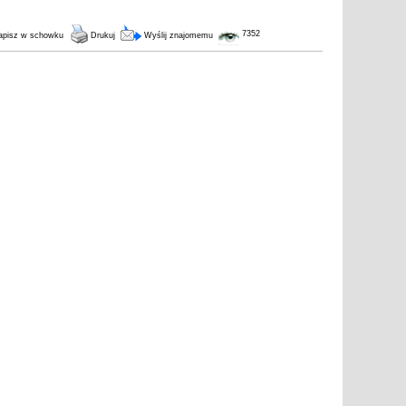
7352
pisz w schowku
Drukuj
Wyślij znajomemu