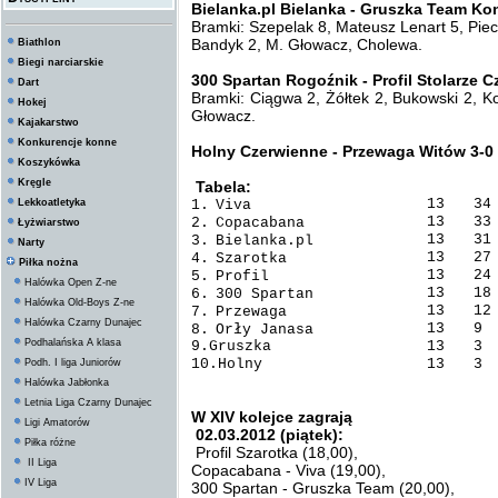
Bielanka.pl Bielanka - Gruszka Team Kon
Bramki: Szepelak 8, Mateusz Lenart 5, Piecz
Bandyk 2, M. Głowacz, Cholewa.
Biathlon
Biegi narciarskie
300 Spartan Rogoźnik - Profil Stolarze C
Dart
Bramki: Ciągwa 2, Żółtek 2, Bukowski 2, K
Hokej
Głowacz.
Kajakarstwo
Konkurencje konne
Holny Czerwienne - Przewaga Witów 3-0
Koszykówka
Kręgle
Tabela:
13
34
Lekkoatletyka
1.
Viva
13
33
2.
Copacabana
Łyżwiarstwo
13
31
3.
Bielanka.pl
Narty
13
27
4.
Szarotka
Piłka nożna
13
24
5.
Profil
Halówka Open Z-ne
13
18
6.
300 Spartan
Halówka Old-Boys Z-ne
13
12
7.
Przewaga
Halówka Czarny Dunajec
13
9
8.
Orły Janasa
Podhalańska A klasa
9.Gruszka
13
3
10.Holny
13
3
Podh. I liga Juniorów
Halówka Jabłonka
Letnia Liga Czarny Dunajec
W XIV kolejce zagrają
Ligi Amatorów
02.03.2012 (piątek):
Piłka różne
Profil Szarotka (18,00),
II Liga
Copacabana - Viva (19,00),
IV Liga
300 Spartan - Gruszka Team (20,00),