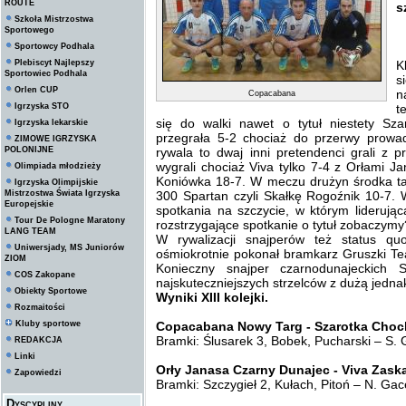
ROUTE
s
Szkoła Mistrzostwa
Sportowego
Sportowcy Podhala
Plebiscyt Najlepszy
K
Sportowiec Podhala
s
Orlen CUP
n
Copacabana
Igrzyska STO
t
się do walki nawet o tytuł niestety Sz
Igrzyska lekarskie
przegrała 5-2 chociaż do przerwy prowa
ZIMOWE IGRZYSKA
POLONIJNE
rywala to dwaj inni pretendenci grali z p
wygrali chociaż Viva tylko 7-4 z Orłami J
Olimpiada młodzieży
Koniówka 18-7. W meczu drużyn środka tab
Igrzyska Olimpijskie
Mistrzostwa Świata Igrzyska
300 Spartan czyli Skałkę Rogoźnik 10-7. W
Europejskie
spotkania na szczycie, w którym lideruj
Tour De Pologne Maratony
rozstrzygające spotkanie o tytuł zobaczymy
LANG TEAM
W rywalizacji snajperów też status q
Uniwersjady, MS Juniorów
ośmiokrotnie pokonał bramkarz Gruszki T
ZIOM
Konieczny snajper czarnodunajeckich S
COS Zakopane
najskuteczniejszych strzelców z dużą jed
Obiekty Sportowe
Wyniki XIII kolejki.
Rozmaitości
Kluby sportowe
Copacabana Nowy Targ - Szarotka Choch
Bramki: Ślusarek 3, Bobek, Pucharski – S. 
REDAKCJA
Linki
Orły Janasa Czarny Dunajec - Viva Zaskal
Zapowiedzi
Bramki: Szczygieł 2, Kułach, Pitoń – N. Ga
Dyscypliny