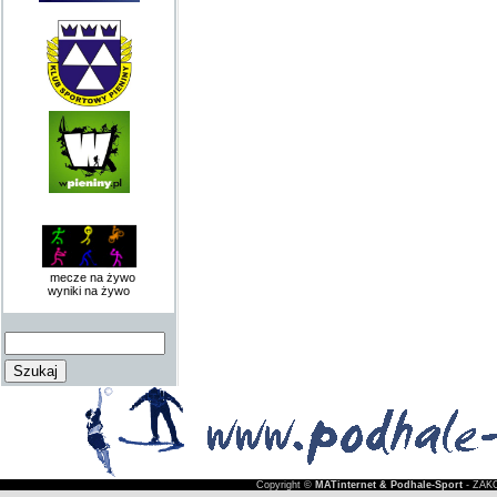
mecze na żywo
wyniki na żywo
Copyright ©
MATinternet & Podhale-Sport
- ZAKO