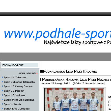
Podhale-Sport
Podhalańska Liga Piłki Halowej
pokaż schowek
»
Sport UM Zakopane
I Podhalańska Halowa Liga Piłki Nożnej o
Sport Bukowina Tatrzańska
dodano: 29 Lutego 2012 (źródło: Z. Karaś M. Lenart)
Sport UG Czarny Dunajec
Sport UG Poronin
Sport UG Jabłonka
M
Zakopiańska Liga Biegowa
p
Sport i zdrowie
F
s
EUROPEAN CLIMBING