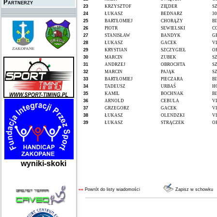
Partnerzy
23
KRZYSZTOF
ZIĘDER
S
24
ŁUKASZ
BEDNARZ
30
25
BARTŁOMIEJ
CHORĄŻY
B
26
PIOTR
SEWIELSKI
C
27
STANISŁAW
BANDYK
G
28
ŁUKASZ
GACEK
V
29
KRYSTIAN
SZCZYGIEŁ
O
30
MARCIN
ZUBEK
S
31
ANDRZEJ
OBROCHTA
S
32
MARCIN
PAJĄK
S
33
BARTŁOMIEJ
PIECZARA
B
34
TADEUSZ
URBAŚ
H
35
KAMIL
BOCHNAK
B
36
ARNOLD
CEBULA
V
37
GRZEGORZ
GACEK
V
38
ŁUKASZ
OLENDZKI
V
39
ŁUKASZ
STRĄCZEK
O
wyniki-skoki
««
Powrót do listy wiadomości
Zapisz w schowku