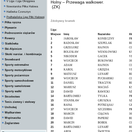
V Liga i Liga Okręgowa
Holny – Przewaga walkower.
(ZK)
Nowotarska Piłka Halowa
Halówka Czorsztyn
Podhalańska Liga Piłki Halowej
Zdobywcy bramek
Piłka ręczna
Lista uwzględnia jedynie tych zawodników, których drużyny
Pływanie
Liga:
Podnoszenie ciężarów
Miejsce
Imię
Nazwisko
Ak
Rowery
1
JAROSŁAW
KONIECZNY
P
2
RADOSŁAW
SZEPELAK
B
Siatkówka
3
GRZEGORZ
HAJNOS
C
Ski-Alpinizm
4
BOLESŁAW
WESOŁOWSKI
K
Skoki narciar. i kombinacja
5
NIKODEM
GACEK
V
Snowboard
6
WOJCIECH
BUKOWSKI
30
Sporty extremalne
7
ADAM
HAJNOS
C
8
KAROL
GRZĘDA
V
Sporty motocyklowe
9
MATEUSZ
LENART
B
Sporty pożarnicze
10
WOJCIECH
PUCHARSKI
C
Sporty samochodowe
11
DANIEL
TRACZYK
B
Sporty samolotowe
12
MARIUSZ
MACIAŚ
K
Sporty walki
13
DAWID
RAWICKI
S
14
BARTŁOMIEJ
TYLKA
P
Strzelectwo
15
STANISŁAW
GRUSZKA
S
Tenis ziemny i stołowy
16
RAFAŁ
POTRZĄSAJ
G
Unihokej
17
WOJCIECH
SZCZERBA
P
Wędkarstwo
18
MARCIN
CIĄGWA
30
Wspinaczka
19
DAWID
PAPIERZ
B
20
MARCIN
BOBEK
C
Żeglarstwo
21
BARTŁOMIEJ
LENART
B
22
AREK
ŚWIĘTEK
C