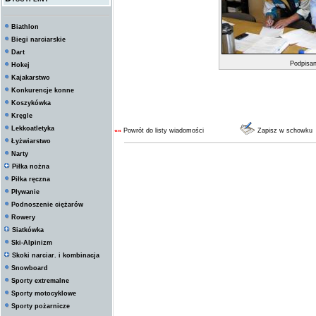
Biathlon
Biegi narciarskie
Dart
Podpisa
Hokej
Kajakarstwo
Konkurencje konne
Koszykówka
Kręgle
Lekkoatletyka
««
Powrót do listy wiadomości
Zapisz w schowku
Łyżwiarstwo
Narty
Piłka nożna
Piłka ręczna
Pływanie
Podnoszenie ciężarów
Rowery
Siatkówka
Ski-Alpinizm
Skoki narciar. i kombinacja
Snowboard
Sporty extremalne
Sporty motocyklowe
Sporty pożarnicze