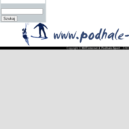
Copyright ©
MATinternet & Podhale-Sport
- ZAKO