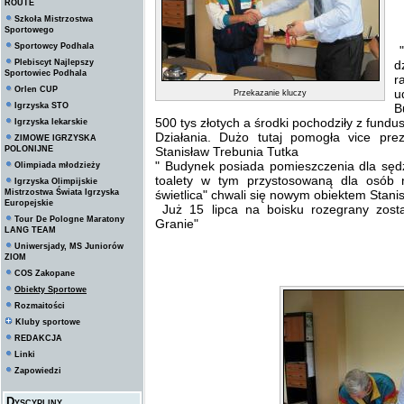
ROUTE
Szkoła Mistrzostwa
Sportowego
Sportowcy Podhala
"
Plebiscyt Najlepszy
d
Sportowiec Podhala
r
Orlen CUP
u
Przekazanie kluczy
Igrzyska STO
B
500 tys złotych a środki pochodziły z fund
Igrzyska lekarskie
Działania. Dużo tutaj pomogła vice pr
ZIMOWE IGRZYSKA
POLONIJNE
Stanisław Trebunia Tutka
" Budynek posiada pomieszczenia dla sędzi
Olimpiada młodzieży
toalety w tym przystosowaną dla osób n
Igrzyska Olimpijskie
Mistrzostwa Świata Igrzyska
świetlica" chwali się nowym obiektem Stani
Europejskie
Już 15 lipca na boisku rozegrany zostani
Tour De Pologne Maratony
Granie"
LANG TEAM
Uniwersjady, MS Juniorów
ZIOM
COS Zakopane
Obiekty Sportowe
Rozmaitości
Kluby sportowe
REDAKCJA
Linki
Zapowiedzi
Dyscypliny