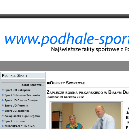
Podhale-Sport
Obiekty Sportowe
pokaż schowek
»
Sport UM Zakopane
Zaplecze boiska piłkarskiego w Białym D
Sport Bukowina Tatrzańska
dodano: 29 Czerwca 2012
Sport UG Czarny Dunajec
Sport UG Poronin
P
Sport UG Jabłonka
J
Zakopiańska Liga Biegowa
B
Sport i zdrowie
T
p
EUROPEAN CLIMBING