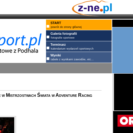
START
powrót do strony głównej
Galeria fotografii
fotografie sportowe
Terminarz
kalendarium wydarzeń sportowych
Wyniki
tabele z wynikami zawodów, etc...
 Mistrzostwach Świata w Adventure Racing