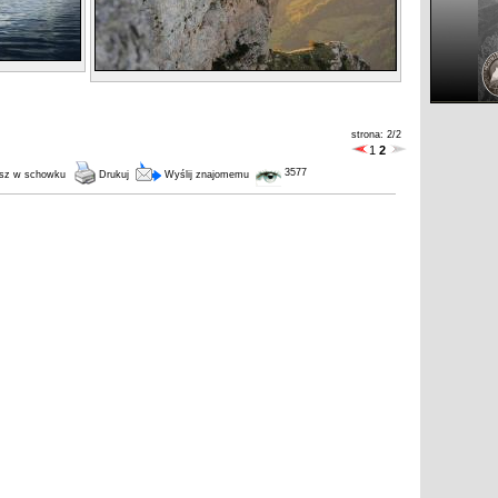
strona: 2/2
1
2
3577
sz w schowku
Drukuj
Wyślij znajomemu