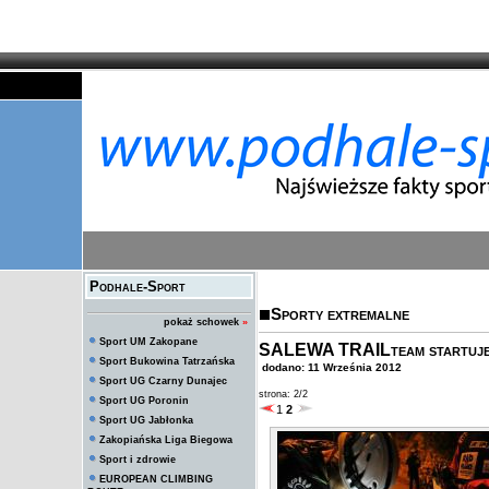
Podhale-Sport
Sporty extremalne
pokaż schowek
»
Sport UM Zakopane
SALEWA TRAILteam startuje w
Sport Bukowina Tatrzańska
dodano: 11 Września 2012
Sport UG Czarny Dunajec
strona: 2/2
Sport UG Poronin
1
2
Sport UG Jabłonka
Zakopiańska Liga Biegowa
Sport i zdrowie
EUROPEAN CLIMBING