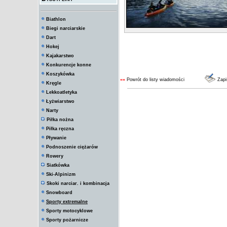
Biathlon
Biegi narciarskie
Dart
Hokej
Kajakarstwo
Konkurencje konne
Koszykówka
««
Powrót do listy wiadomości
Zapi
Kręgle
Lekkoatletyka
Łyżwiarstwo
Narty
Piłka nożna
Piłka ręczna
Pływanie
Podnoszenie ciężarów
Rowery
Siatkówka
Ski-Alpinizm
Skoki narciar. i kombinacja
Snowboard
Sporty extremalne
Sporty motocyklowe
Sporty pożarnicze