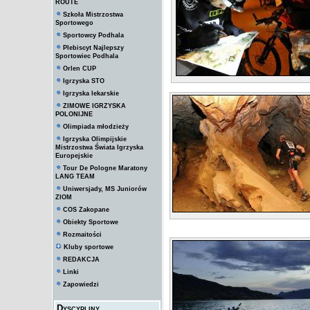
ROUTE
Szkoła Mistrzostwa
Sportowego
Sportowcy Podhala
Plebiscyt Najlepszy
Sportowiec Podhala
Orlen CUP
Igrzyska STO
Igrzyska lekarskie
ZIMOWE IGRZYSKA
POLONIJNE
Olimpiada młodzieży
Igrzyska Olimpijskie
Mistrzostwa Świata Igrzyska
Europejskie
Tour De Pologne Maratony
LANG TEAM
Uniwersjady, MS Juniorów
ZIOM
COS Zakopane
Obiekty Sportowe
Rozmaitości
Kluby sportowe
REDAKCJA
Linki
Zapowiedzi
Dyscypliny