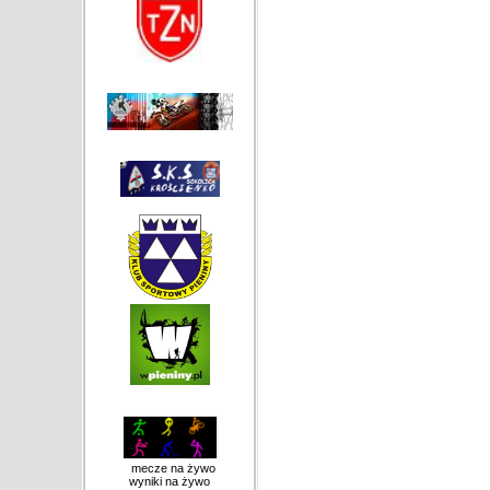
mecze na żywo
wyniki na żywo