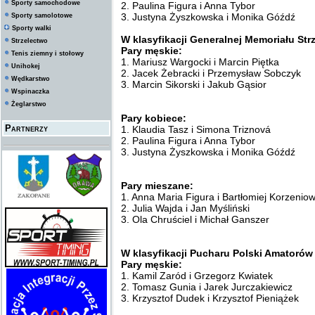
Sporty samochodowe
2. Paulina Figura i Anna Tybor
3. Justyna Żyszkowska i Monika Góźdź
Sporty samolotowe
Sporty walki
W klasyfikacji Generalnej Memoriału Str
Strzelectwo
Pary męskie:
Tenis ziemny i stołowy
1. Mariusz Wargocki i Marcin Piętka
Unihokej
2. Jacek Żebracki i Przemysław Sobczyk
Wędkarstwo
3. Marcin Sikorski i Jakub Gąsior
Wspinaczka
Żeglarstwo
Pary kobiece:
Partnerzy
1. Klaudia Tasz i Simona Triznová
2. Paulina Figura i Anna Tybor
3. Justyna Żyszkowska i Monika Góźdź
Pary mieszane:
1. Anna Maria Figura i Bartłomiej Korzeniow
2. Julia Wajda i Jan Myśliński
3. Ola Chruściel i Michał Ganszer
W klasyfikacji Pucharu Polski Amatorów
Pary męskie:
1. Kamil Zaród i Grzegorz Kwiatek
2. Tomasz Gunia i Jarek Jurczakiewicz
3. Krzysztof Dudek i Krzysztof Pieniążek