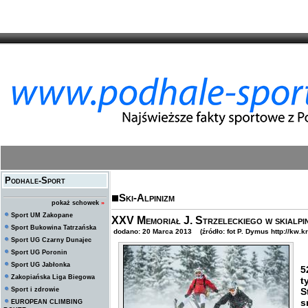
Podhale-Sport
Ski-Alpinizm
pokaż schowek
»
Sport UM Zakopane
XXV Memoriał J. Strzeleckiego w skialpin
Sport Bukowina Tatrzańska
dodano: 20 Marca 2013 (źródło: fot P. Dymus http://kw.kr
Sport UG Czarny Dunajec
Sport UG Poronin
Sport UG Jabłonka
5
Zakopiańska Liga Biegowa
t
Sport i zdrowie
S
s
EUROPEAN CLIMBING