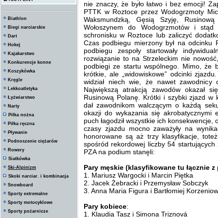
nie znaczy, że było łatwo i bez emocji! Z
PTTK w Roztoce przez Wodogrzmoty Mic
Waksmundzką, Gęsią Szyję, Rusinową
Biathlon
Wołoszynem do Wodogrzmotów i stąd 
Biegi narciarskie
schronisku w Roztoce lub zaliczyć dodat
Dart
Czas podbiegu mierzony był na odcinku
Hokej
podbiegu zespoły startowały indywidua
Kajakarstwo
rozwiązanie to na Strzeleckim nie nowość
Konkurencje konne
podbiegi ze startu wspólnego. Mimo, że b
Koszykówka
krótkie, ale „widowiskowe” odcinki zjazdu
Kręgle
widział niech wie, że nawet zawodnicy 
Największą atrakcją zawodów okazał si
Lekkoatletyka
Rusinową Polanę. Krótki i szybki zjazd w 
Łyżwiarstwo
dał zawodnikom walczącym o każdą seku
Narty
okazji do wykazania się akrobatycznymi
Piłka nożna
puch łagodził wszystkie ich konsekwencje, o
Piłka ręczna
czasy zjazdu mocno zaważyły na wynika
Pływanie
honorowane są aż trzy klasyfikacje, tot
Podnoszenie ciężarów
spośród rekordowej liczby 54 startujących 
Rowery
PZA na podium stanęli:
Siatkówka
Pary męskie (klasyfikowane tu łącznie z
Ski-Alpinizm
1. Mariusz Wargocki i Marcin Piętka
Skoki narciar. i kombinacja
2. Jacek Żebracki i Przemysław Sobczyk
Snowboard
3. Anna Maria Figura i Bartłomiej Korzeniow
Sporty extremalne
Sporty motocyklowe
Pary kobiece
:
Sporty pożarnicze
1. Klaudia Tasz i Simona Triznová