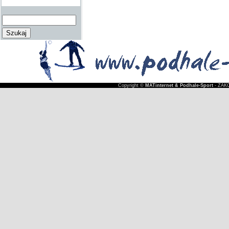
Copyright ©
MATinternet & Podhale-Sport
- ZAKO