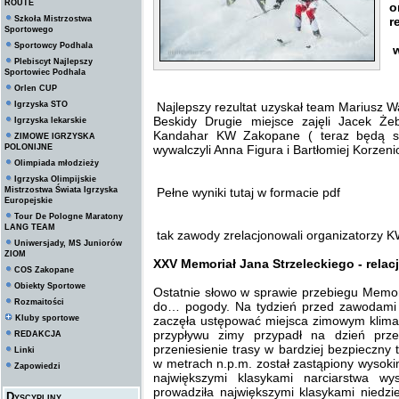
ROUTE
o
Szkoła Mistrzostwa
r
Sportowego
Sportowcy Podhala
w
Plebiscyt Najlepszy
Sportowiec Podhala
Orlen CUP
Igrzyska STO
Najlepszy rezultat uzyskał team Mariusz 
Beskidy Drugie miejsce zajęli Jacek 
Igrzyska lekarskie
Kandahar KW Zakopane ( teraz będą st
ZIMOWE IGRZYSKA
POLONIJNE
wywalczyli Anna Figura i Bartłomiej Korz
Olimpiada młodzieży
Igrzyska Olimpijskie
Mistrzostwa Świata Igrzyska
Pełne wyniki tutaj w formacie pdf
Europejskie
Tour De Pologne Maratony
LANG TEAM
tak zawody zrelacjonowali organizatorzy 
Uniwersjady, MS Juniorów
ZIOM
XXV Memoriał Jana Strzeleckiego - relac
COS Zakopane
Obiekty Sportowe
Ostatnie słowo w sprawie przebiegu Memor
Rozmaitości
do… pogody. Na tydzień przed zawodami 
Kluby sportowe
zaczęła ustępować miejsca zimowym klim
przypływu zimy przypadł na dzień prz
REDAKCJA
przeniesienie trasy w bardziej bezpieczny
Linki
w metrach n.p.m. został zastąpiony wysok
Zapowiedzi
największymi klasykami narciarstwa w
prowadziła największymi klasykami niedzi
Dyscypliny