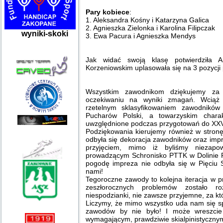
Pary kobiece
:
1. Aleksandra Kośny i Katarzyna Galica
2. Agnieszka Zielonka i Karolina Filipczak
wyniki-skoki
3. Ewa Pacura i Agnieszka Mendys
Jak widać swoją klasę potwierdziła 
Korzeniowskim uplasowała się na 3 pozycji
Wszystkim zawodnikom dziękujemy za
oczekiwaniu na wyniki zmagań. Wciąż
rzetelnym sklasyfikowaniem zawodnikó
Pucharów Polski, a towarzyskim chara
uwzględnione podczas przygotowań do XX
Podziękowania kierujemy również w stron
odbyła się dekoracja zawodników oraz impr
przyjęciem, mimo iż byliśmy niezapo
prowadzącym Schronisko PTTK w Dolinie P
pogodę impreza nie odbyła się w Pięciu 
nami!
Tegoroczne zawody to kolejna iteracja w p
zeszłorocznych problemów zostało r
niespodzianki, nie zawsze przyjemne, za k
Liczymy, że mimo wszystko uda nam się s
zawodów by nie było! I może wreszcie
wymagającym, prawdziwie skialpinistycznym