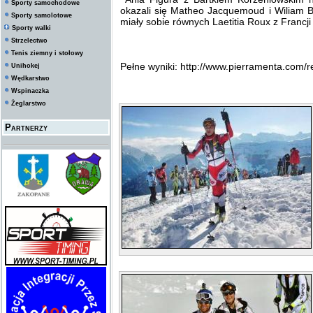
Sporty samochodowe
okazali się Matheo Jacquemoud i Wiliam B
Sporty samolotowe
miały sobie równych Laetitia Roux z Francji 
Sporty walki
Strzelectwo
Tenis ziemny i stołowy
Pełne wyniki: http://www.pierramenta.com/r
Unihokej
Wędkarstwo
Wspinaczka
Żeglarstwo
Partnerzy