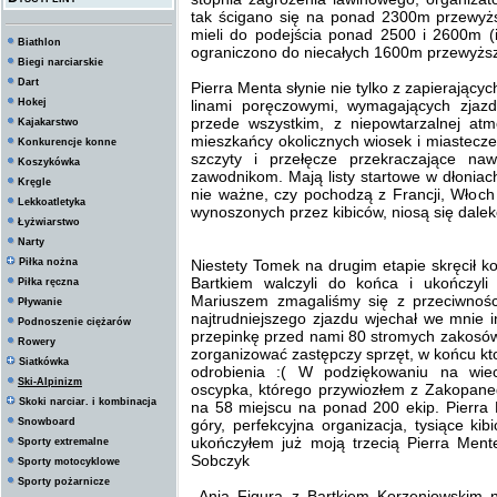
tak ścigano się na ponad 2300m przewyżs
mieli do podejścia ponad 2500 i 2600m (i
Biathlon
ograniczono do niecałych 1600m przewyższ
Biegi narciarskie
Dart
Pierra Menta słynie nie tylko z zapierają
Hokej
linami poręczowymi, wymagających zjazd
przede wszystkim, z niepowtarzalnej atmo
Kajakarstwo
mieszkańcy okolicznych wiosek i miastecz
Konkurencje konne
szczyty i przełęcze przekraczające n
Koszykówka
zawodnikom. Mają listy startowe w dłoniach
Kręgle
nie ważne, czy pochodzą z Francji, Włoch
Lekkoatletyka
wynoszonych przez kibiców, niosą się dale
Łyżwiarstwo
Narty
Piłka nożna
Niestety Tomek na drugim etapie skręcił k
Bartkiem walczyli do końca i ukończyl
Piłka ręczna
Mariuszem zmagaliśmy się z przeciwnośc
Pływanie
najtrudniejszego zjazdu wjechał we mnie i
Podnoszenie ciężarów
przepinkę przed nami 80 stromych zakosów w
Rowery
zorganizować zastępczy sprzęt, w końcu ktoś 
Siatkówka
odrobienia :( W podziękowaniu na wie
Ski-Alpinizm
oscypka, którego przywiozłem z Zakopane
Skoki narciar. i kombinacja
na 58 miejscu na ponad 200 ekip. Pierra M
Snowboard
góry, perfekcyjna organizacja, tysiące ki
ukończyłem już moją trzecią Pierra Ment
Sporty extremalne
Sobczyk
Sporty motocyklowe
Sporty pożarnicze
Ania Figura z Bartkiem Korzeniowskim 