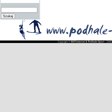
Copyright ©
MATinternet & Podhale-Sport
- ZAKO