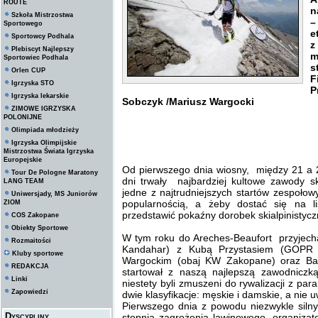
ROUTE
n
Szkoła Mistrzostwa
–
Sportowego
e
Sportowcy Podhala
z
Plebiscyt Najlepszy
m
Sportowiec Podhala
s
Orlen CUP
F
Igrzyska STO
P
Igrzyska lekarskie
Sobczyk /Mariusz Wargocki
ZIMOWE IGRZYSKA
POLONIJNE
Olimpiada młodzieży
Igrzyska Olimpijskie
Mistrzostwa Świata Igrzyska
Europejskie
Od pierwszego dnia wiosny, między 21 a 2
Tour De Pologne Maratony
dni trwały najbardziej kultowe zawody s
LANG TEAM
jedne z najtrudniejszych startów zespołow
Uniwersjady, MS Juniorów
popularnością, a żeby dostać się na li
ZIOM
przedstawić pokaźny dorobek skialpinistyc
COS Zakopane
Obiekty Sportowe
W tym roku do Areches-Beaufort przyjecha
Rozmaitości
Kandahar) z Kubą Przystasiem (GOPR 
Kluby sportowe
Wargockim (obaj KW Zakopane) oraz Bar
REDAKCJA
startował z naszą najlepszą zawodnicz
Linki
niestety byli zmuszeni do rywalizacji z pa
Zapowiedzi
dwie klasyfikacje: męskie i damskie, a nie 
Pierwszego dnia z powodu niezwykle sil
Dyscypliny
stopnia zagrożenia lawinowego, organizato