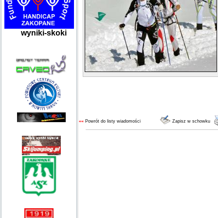
wyniki-skoki
««
Powrót do listy wiadomości
Zapisz w schowku