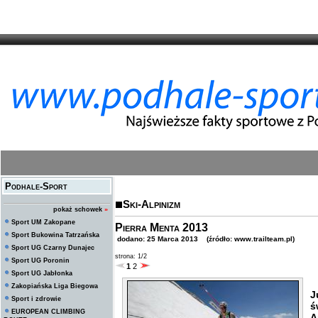
Podhale-Sport
Ski-Alpinizm
pokaż schowek
»
Sport UM Zakopane
Pierra Menta 2013
Sport Bukowina Tatrzańska
dodano: 25 Marca 2013 (źródło: www.trailteam.pl)
Sport UG Czarny Dunajec
strona: 1/2
Sport UG Poronin
1
2
Sport UG Jabłonka
Zakopiańska Liga Biegowa
J
Sport i zdrowie
ś
EUROPEAN CLIMBING