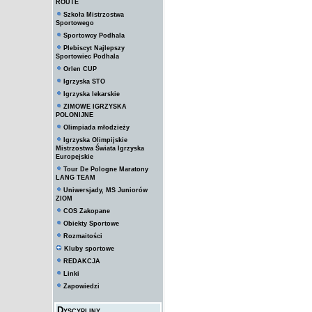
ROUTE
Szkoła Mistrzostwa
Sportowego
Sportowcy Podhala
Plebiscyt Najlepszy
Sportowiec Podhala
Orlen CUP
Igrzyska STO
Igrzyska lekarskie
ZIMOWE IGRZYSKA
POLONIJNE
Olimpiada młodzieży
Igrzyska Olimpijskie
Mistrzostwa Świata Igrzyska
Europejskie
Tour De Pologne Maratony
LANG TEAM
Uniwersjady, MS Juniorów
ZIOM
COS Zakopane
Obiekty Sportowe
Rozmaitości
Kluby sportowe
REDAKCJA
Linki
Zapowiedzi
Dyscypliny