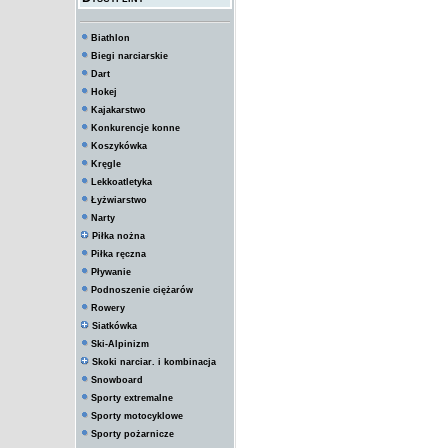
Biathlon
Biegi narciarskie
Dart
Hokej
Kajakarstwo
Konkurencje konne
Koszykówka
Kręgle
Lekkoatletyka
Łyżwiarstwo
Narty
Piłka nożna
Piłka ręczna
Pływanie
Podnoszenie ciężarów
Rowery
Siatkówka
Ski-Alpinizm
Skoki narciar. i kombinacja
Snowboard
Sporty extremalne
Sporty motocyklowe
Sporty pożarnicze