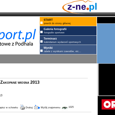
START
powrót do strony głównej
Galeria fotografii
fotografie sportowe
Terminarz
kalendarium wydarzeń sportowych
Wyniki
tabele z wynikami zawodów, etc...
e Zakopane wiosna 2013
13
1025
pisz w schowku
Drukuj
Wyślij znajomemu