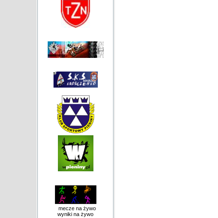
mecze na żywo
wyniki na żywo