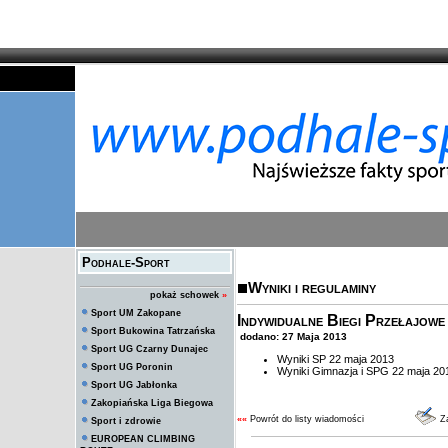
Podhale-Sport
Wyniki i regulaminy
pokaż schowek
»
Sport UM Zakopane
Indywidualne Biegi Przełajow
Sport Bukowina Tatrzańska
dodano: 27 Maja 2013
Sport UG Czarny Dunajec
Wyniki SP 22 maja 2013
Sport UG Poronin
Wyniki Gimnazja i SPG 22 maja 20
Sport UG Jabłonka
Zakopiańska Liga Biegowa
««
Powrót do listy wiadomości
Za
Sport i zdrowie
EUROPEAN CLIMBING