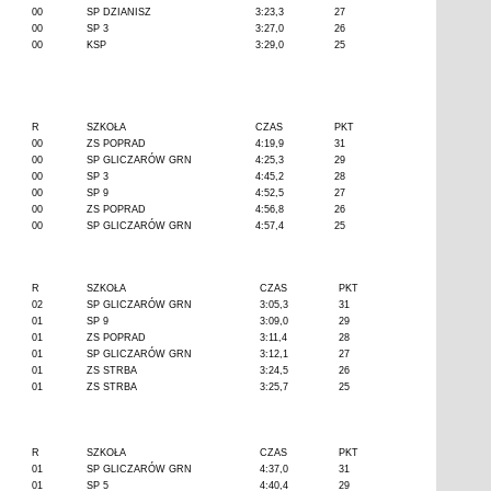
00
SP DZIANISZ
3:23,3
27
00
SP 3
3:27,0
26
00
KSP
3:29,0
25
R
SZKOŁA
CZAS
PKT
00
ZS POPRAD
4:19,9
31
00
SP GLICZARÓW GRN
4:25,3
29
00
SP 3
4:45,2
28
00
SP 9
4:52,5
27
00
ZS POPRAD
4:56,8
26
00
SP GLICZARÓW GRN
4:57,4
25
R
SZKOŁA
CZAS
PKT
02
SP GLICZARÓW GRN
3:05,3
31
01
SP 9
3:09,0
29
01
ZS POPRAD
3:11,4
28
01
SP GLICZARÓW GRN
3:12,1
27
01
ZS STRBA
3:24,5
26
01
ZS STRBA
3:25,7
25
R
SZKOŁA
CZAS
PKT
01
SP GLICZARÓW GRN
4:37,0
31
01
SP 5
4:40,4
29