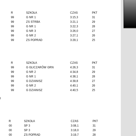
R
SZKOŁA
CZAS
PKT
99
G NR 1
3:15,3
31
99
ZS STRBA
3:21,1
29
99
G NR 1
3:22,3
28
99
G NR 3
3:26,0
27
99
G NR 2
3:27,1
26
99
ZS POPRAD
3:29,1
25
R
SZKOŁA
CZAS
PKT
99
G GLICZARÓW GRN
4:26,3
31
99
G NR 2
4:34,8
29
99
G NR 1
4:38,1
28
99
G DZIANISZ
4:39,8
27
99
G NR 2
4:40,1
26
99
G DZIANISZ
4:40,5
25
I
R
SZKOŁA
CZAS
PKT
00
SP 3
3:08,1
31
00
SP 3
3:18,0
29
00
ZS POPRAD
3:19,7
28