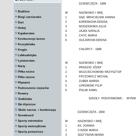
DZIEWCZĘTA - 1999
Biathlon
M
NAZWISKO I IMIĘ
Biegi narciarskie
1
GĄS. MRACIELNIK HANNA
2
KORENKOVA DENISA
Dart
3
NOISZEWSKA JULIA
Hokej
4
JAJEK NATALIA
Kajakarstwo
5
CHYC MARIA
Konkurencje konne
6
OLEJAROVA DENISA
Koszykówka
CHŁOPCY - 1998
Kręgle
Lekkoatletyka
Łyżwiarstwo
M
NAZWISKO I IMIĘ
Narty
1
PRADZID JÓZEF
Piłka nożna
2
WOJCIECHOWSKI KRZYSZTOF
3
FRYZOWICZ MICHAŁ
Piłka ręczna
4
ZUBEK MAREK
Pływanie
5
LIPKOWSKI FILIP
Podnoszenie ciężarów
6
POLAK KAMIL
Rowery
SZKOŁY PODSTAWOWE - WYNIK
Siatkówka
Ski-Alpinizm
Skoki narciar. i kombinacja
DZIEWCZĘTA - 2000
Snowboard
Sporty extremalne
M
NAZWISKO I IMIĘ
1
KIL JOANNA
Sporty motocyklowe
2
CISZEK MARIA
Sporty pożarnicze
3
SOLTYSOVA IWANA