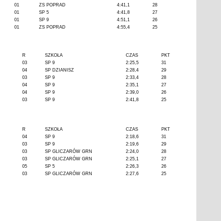
01
ZS POPRAD
4:41,1
28
01
SP 5
4:41,8
27
01
SP 9
4:51,1
26
01
ZS POPRAD
4:55,4
25
R
SZKOŁA
CZAS
PKT
03
SP 9
2:25,5
31
04
SP DZIANISZ
2:28,4
29
03
SP 9
2:33,4
28
04
SP 9
2:35,1
27
04
SP 9
2:39,0
26
03
SP 9
2:41,8
25
R
SZKOŁA
CZAS
PKT
04
SP 9
2:18,6
31
03
SP 9
2:19,6
29
03
SP GLICZARÓW GRN
2:24,0
28
03
SP GLICZARÓW GRN
2:25,1
27
05
SP 5
2:26,3
26
03
SP GLICZARÓW GRN
2:27,6
25