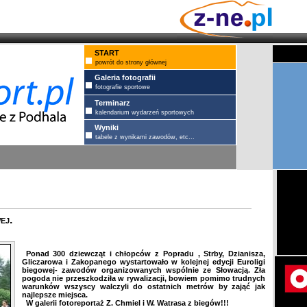
START
powrót do strony głównej
Galeria fotografii
fotografie sportowe
Terminarz
kalendarium wydarzeń sportowych
Wyniki
tabele z wynikami zawodów, etc...
ej.
Ponad 300 dziewcząt i chłopców z Popradu , Strby, Dzianisza,
Gliczarowa i Zakopanego wystartowało w kolejnej edycji Euroligi
biegowej- zawodów organizowanych wspólnie ze Słowacją. Zła
pogoda nie przeszkodziła w rywalizacji, bowiem pomimo trudnych
warunków wszyscy walczyli do ostatnich metrów by zająć jak
najlepsze miejsca.
W galerii fotoreportaż Z. Chmiel i W. Watrasa z biegów!!!