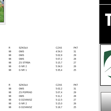
R
SZKOŁA
CZAS
PKT
98
GMS
4:54,0
31
98
GMS
5:02,9
29
98
GMS
5:07,2
28
98
ZS STRBA
5:15,7
27
98
G NR 2
5:34,0
26
98
G NR 1
5:35,4
25
R
SZKOŁA
CZAS
PKT
98
GMS
5:02,2
31
98
ZS POPRAD
5:07,4
29
98
GMS
5:11,2
28
98
G DZIANISZ
5:12,5
27
98
G NR 2
5:15,0
26
98
G DZIANISZ
5:18,7
25