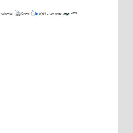
2359
w schowku
Drukuj
Wyślij znajomemu