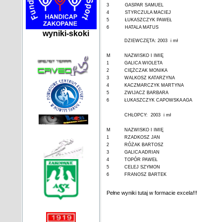
3
GASPAR SAMUEL
4
STYRCZULA MACIEJ
5
ŁUKASZCZYK PAWEŁ
6
HATALA MATUS
wyniki-skoki
DZIEWCZĘTA: 2003 i mł
M
NAZWISKO I IMIĘ
1
GALICA WIOLETA
2
CIĘŻCZAK MONIKA
3
WALKOSZ KATARZYNA
4
KACZMARCZYK MARTYNA
5
ZWIJACZ BARBARA
6
ŁUKASZCZYK CAPOWSKA AGA
CHŁOPCY: 2003 i mł
M
NAZWISKO I IMIĘ
1
RZADKOSZ JAN
2
RÓŻAK BARTOSZ
3
GALICA ADRIAN
4
TOPÓR PAWEŁ
5
CELEJ SZYMON
6
FRANOSZ BARTEK
Pełne wyniki tutaj w formacie excela!!!