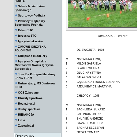
ROUTE
Szkoła Mistrzostwa
Sportowego
Sportowcy Podhala
Plebiscyt Najlepszy
Sportowiec Podhala
Orlen CUP
Igrzyska STO
GIMNAZJA - WYNIKI
Igrzyska lekarskie
ZIMOWE IGRZYSKA
DZIEWCZĘTA - 1998
POLONIJNE
Olimpiada młodzieży
M
NAZWISKO I IMIĘ
Igrzyska Olimpijskie
1
MILON GABRIELA
Mistrzostwa Świata Igrzyska
2
SŁABY EWELINA
Europejskie
3
GLUC KRYSTYNA
Tour De Pologne Maratony
4
BALAZOVA SYLVIA
LANG TEAM
5
GĄSIENICA FRONEK ZUZANNA
Uniwersjady, MS Juniorów
6
AJDUKIEWICZ MARTYNA
ZIOM
COS Zakopane
CHŁOPCY - 1998
Obiekty Sportowe
Rozmaitości
M
NAZWISKO I IMIĘ
Kluby sportowe
1
BACHLEDA ŁUKASZ
2
JALONCIK PATRIK
REDAKCJA
3
SKUPIEŃ ANDRZEJ
Linki
4
STASZEL MATEUSZ
Zapowiedzi
5
SACHAJ SZCZEPAN
6
NEDZA TOMASZ
Dyscypliny