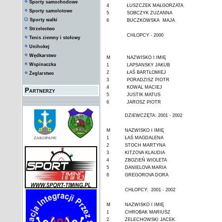
Sporty samochodowe
4
ŁUSZCZEK MAŁGORZATA
Sporty samolotowe
5
SOBCZYK ZUZANNA
Sporty walki
6
BUCZKOWSKA MAJA
Strzelectwo
CHŁOPCY - 2000
Tenis ziemny i stołowy
Unihokej
Wędkarstwo
M
NAZWISKO I IMIĘ
Wspinaczka
1
LAPSANSKY JAKUB
2
ŁAŚ BARTŁOMIEJ
Żeglarstwo
3
PORADZISZ PIOTR
4
KOWAL MACIEJ
Partnerzy
5
JUSTIK MATUS
6
JAROSZ PIOTR
DZIEWCZĘTA: 2001 - 2002
M
NAZWISKO I IMIĘ
1
ŁAŚ MAGDALENA
2
STOCH MARTYNA
3
KITZOVA KLAUDIA
4
ZBOZIEŃ WIOLETA
5
DANIELOVA MARIA
6
GREGOROVA DORA
CHŁOPCY: 2001 - 2002
M
NAZWISKO I IMIĘ
1
CHROBAK MARIUSZ
2
ŻELECHOWSKI JACEK