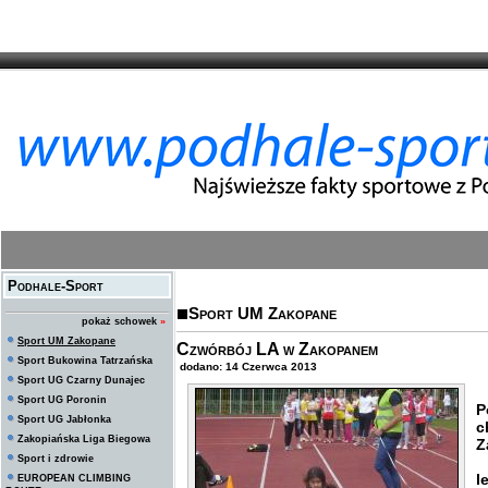
Podhale-Sport
Sport UM Zakopane
pokaż schowek
»
Sport UM Zakopane
Czwórbój LA w Zakopanem
Sport Bukowina Tatrzańska
dodano: 14 Czerwca 2013
Sport UG Czarny Dunajec
Sport UG Poronin
P
Sport UG Jabłonka
c
Zakopiańska Liga Biegowa
Z
Sport i zdrowie
l
EUROPEAN CLIMBING