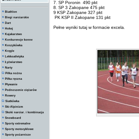
7. SP Poronin 490 pkt
8. SP 3 Zakopane 475 pkt
9 KSP Zakopane 327 pkt
Biathlon
PK KSP II Zakopane 131 pkt
Biegi narciarskie
Dart
Pełne wyniki tutaj w formacie excela.
Hokej
Kajakarstwo
Konkurencje konne
Koszykówka
Kręgle
Lekkoatletyka
Łyżwiarstwo
Narty
Piłka nożna
Piłka ręczna
Pływanie
Podnoszenie ciężarów
Rowery
Siatkówka
Ski-Alpinizm
Skoki narciar. i kombinacja
Snowboard
Sporty extremalne
Sporty motocyklowe
Sporty pożarnicze