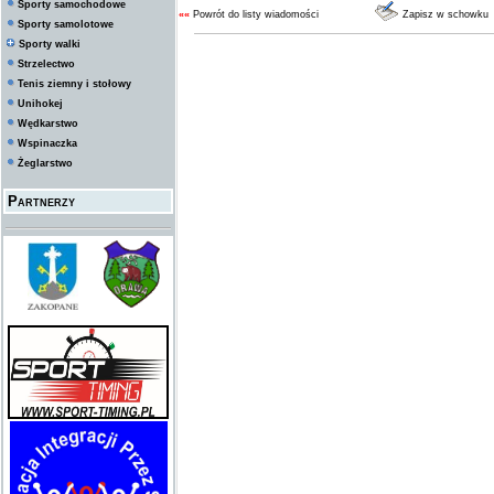
Sporty samochodowe
««
Powrót do listy wiadomości
Zapisz w schowku
Sporty samolotowe
Sporty walki
Strzelectwo
Tenis ziemny i stołowy
Unihokej
Wędkarstwo
Wspinaczka
Żeglarstwo
Partnerzy