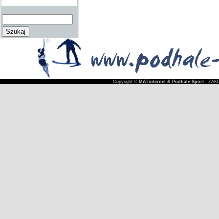
Copyright ©
MATinternet & Podhale-Sport
- ZAKO