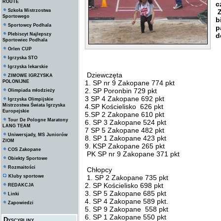
ROUTE
c
Szkoła Mistrzostwa
Z
Sportowego
b
Sportowcy Podhala
p
Plebiscyt Najlepszy
d
Sportowiec Podhala
Orlen CUP
Igrzyska STO
Igrzyska lekarskie
Dziewczęta
ZIMOWE IGRZYSKA
POLONIJNE
1. SP nr 9 Zakopane 774 pkt
2. SP Poronbin 729 pkt
Olimpiada młodzieży
3 SP 4 Zakopane 692 pkt
Igrzyska Olimpijskie
Mistrzostwa Świata Igrzyska
4.SP Kościelisko 626 pkt
Europejskie
5.SP 2 Zakopane 610 pkt
Tour De Pologne Maratony
6. SP 3 Zakopane 524 pkt
LANG TEAM
7 SP 5 Zakopane 482 pkt
Uniwersjady, MS Juniorów
8. SP 1 Zakopane 423 pkt
ZIOM
9. KSP Zakopane 265 pkt
COS Zakopane
PK SP nr 9 Zakopane 371 pkt
Obiekty Sportowe
Rozmaitości
Chłopcy
Kluby sportowe
1. SP 2 Zakopane 735 pkt
2. SP Kościelisko 698 pkt
REDAKCJA
3. SP 5 Zakopane 685 pkt
Linki
4. SP 4 Zakopane 589 pkt.
Zapowiedzi
5. SP 9 Zakopane 558 pkt
6. SP 1 Zakopane 550 pkt
Dyscypliny